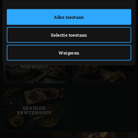
2XL,
XLarge,
Alles toestaan
127877
Large,
Medium
Selectie toestaan
Weigeren
WALNOTEN-
CHILI CON CARNE
BIERBROOD
GEVULDE
ERWTENSOEP