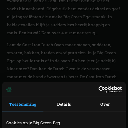
zware deksel van de Cast Iron Dutch Oven houdt het
vocht binnenboord. Of gebruik hem zonder deksel en geef
al je ingrediënten die unieke Big Green Egg-smaak. In
beide gevallen blijft je suddervlees heerlijk sappig en
mals. Benieuwd? Kom over 4 uur maar terug…
Laat de Cast Iron Dutch Oven maar stoven, sudderen,
smoren, bakken, braden en/of pruttelen. In je Big Green
Egg, op het fornuis of in de oven. En ben je er (eindelijk)
klaar mee? Dan kan de Dutch Oven in de vaatwasser,
maar met de hand afwassen is beter. De Cast Iron Dutch
Oven heeft een inhoud van 5,2 liter. Vet hem eens in de
zoveel tijd in met plantaardige olie zodat je pan in
topconditie blijft.
Toestemming
Details
Over
Cookies op je Big Green Egg.