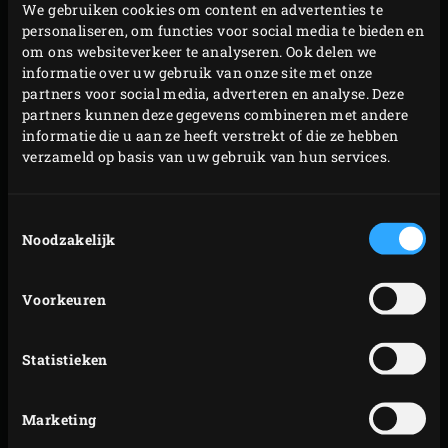
We gebruiken cookies om content en advertenties te
personaliseren, om functies voor social media te bieden en
Accepteer
de marketing-cookies
om deze video bekijken
om ons websiteverkeer te analyseren. Ook delen we
informatie over uw gebruik van onze site met onze
partners voor social media, adverteren en analyse. Deze
partners kunnen deze gegevens combineren met andere
informatie die u aan ze heeft verstrekt of die ze hebben
verzameld op basis van uw gebruik van hun services.
GIETIJZER GEBRUIKEN
ONDERHOUDEN EN
Toestemmingsselectie
SCHOONMAKEN
Noodzakelijk
Waar moet je op letten als je gietijzeren accessoires voor
Voorkeuren
het eerst gaat gebruiken? En hoe kun je het gietijzer het
beste inbakken? In deze video wordt dat precies
Statistieken
uitgelegd.
Marketing
Model
Productcode