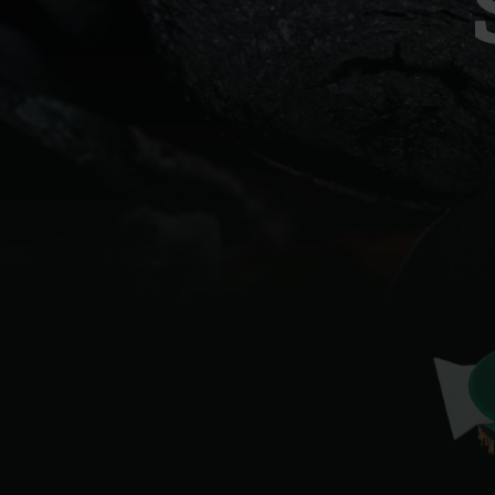
Denmark | Danmark
Estonia | Eesti
Finland | Suomi
France | France
Germany | Deutschland
Greece | Ελλάδα
Hungary | Magyarország