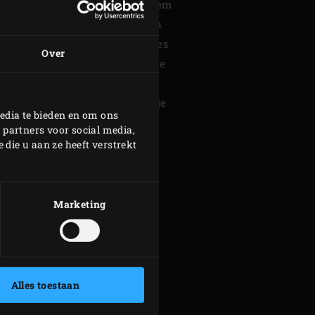
 in een schoonmaakbui bent: neem
EGGtor
en
Baking Stone
meteen
rstel na ontelbare schrobsessies
Over
zet je er in no-time weer nieuwe
ads op. Vriendelijk voor het
 en natuurlijk het behoud van je
edia te bieden en om ons
 partners voor social media,
die u aan ze heeft verstrekt
Marketing
Alles toestaan