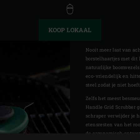
KOOP LOKAAL
Nooit meer last van ac
borstelhaartjes met di
natuurlijke boomvezels
eco-vriendelijk en hit
steel zodat je niet hoef
Zelfs het meest besmeur
Handle Grid Scrubber g
schraper verwijder je 
etensresten van het roo
de ergonomisch ontwor