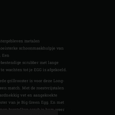
htergebleven metalen
t loeisterke schoonmaakhulpje van
. Een
tebestendige scrubber met lange
t te wachten tot je EGG is afgekoeld.
de grillrooster is voor deze Long-
een match. Met de roestvrijstalen
hardnekkig vet en aangekoekte
ster van je Big Green Egg. En met
pen borstelkop scrub je hem weer