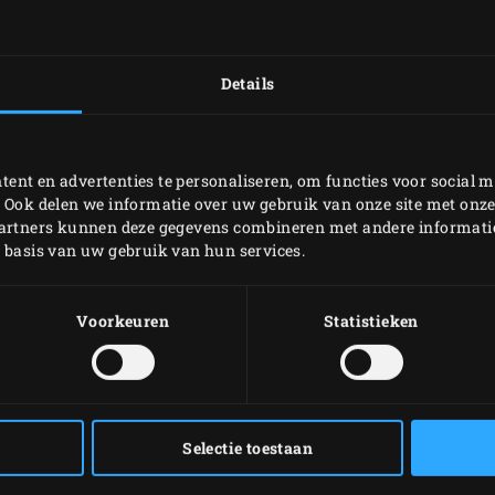
als nieuw. Als je toch
de
Cast Iron Grid
,
conv
even mee. Is de opzetbo
Details
aan pensioen toe, dan 
replacement scrubber p
milieu, je portemonnee
ent en advertenties te personaliseren, om functies voor social m
EGG.
 Ook delen we informatie over uw gebruik van onze site met onze
partners kunnen deze gegevens combineren met andere informatie 
Productcode
p basis van uw gebruik van hun services.
127129
Voorkeuren
Statistieken
127143
GERELATEERDE
Selectie toestaan
ACCESSOIRES