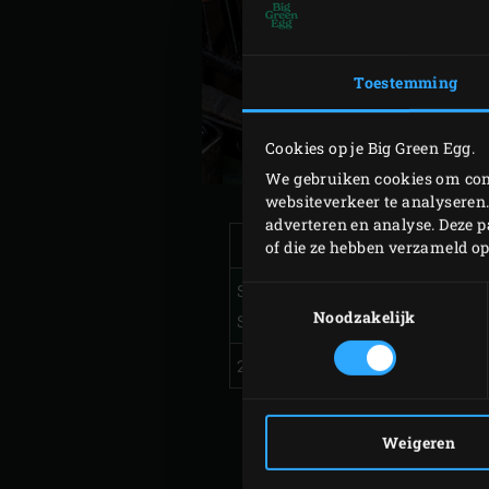
Toestemming
Cookies op je Big Green Egg.
We gebruiken cookies om cont
websiteverkeer te analyseren.
adverteren en analyse. Deze 
of die ze hebben verzameld o
SpeediClean™ Long handle
Toestemmingsselectie
Noodzakelijk
Scrubber
2x Replacement Scrubber Pads
Weigeren