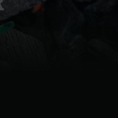
R
| Schweiz (Français)
z