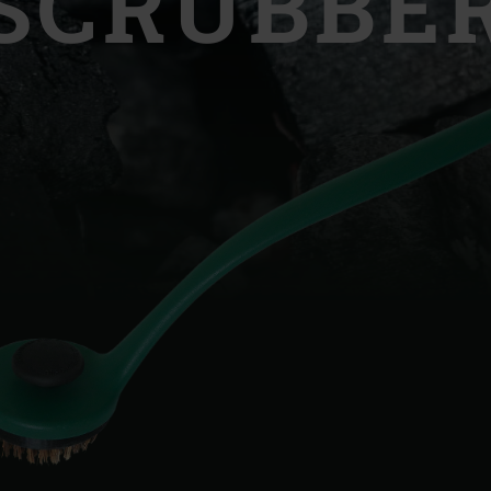
SCRUBBE
Slovenia | Slovenija
Spain | España
Sweden | Sverige
Switzerland (French) 
Switzerland | Schwei
Turkey | Türkiye