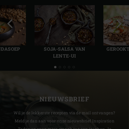
Vorige
Volg
slide
slide
INDASOEP
SOJA-SALSA VAN
GEROOKT
LENTE-UI
NIEUWSBRIEF
Wil je de lekkerste recepten via de mail ontvangen?
Meld je dan aan voor onze nieuwsbrief Inspiration
Today en voeg meer smaak toe aan je inbox. Je