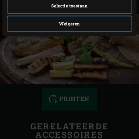
met de soja-salsa.
Selectie toestaan
Weigeren
PRINTEN
GERELATEERDE
ACCESSOIRES