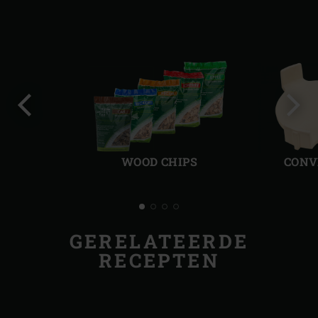
Vorige
Volg
slide
slide
WOOD CHIPS
CONV
GERELATEERDE
RECEPTEN