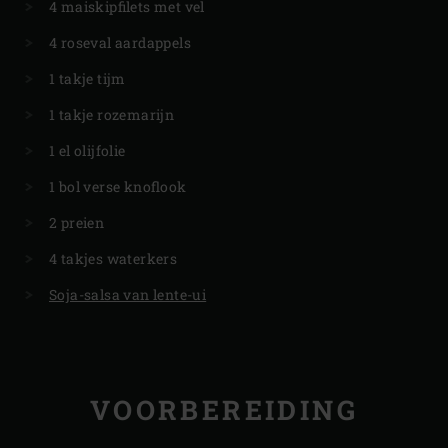
4 maiskipfilets met vel
4 roseval aardappels
1 takje tijm
1 takje rozemarijn
1 el olijfolie
1 bol verse knoflook
2 preien
4 takjes waterkers
Soja-salsa van lente-ui
VOORBEREIDING