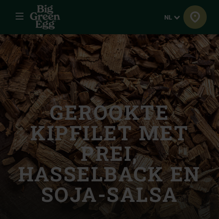
Menu
Taal
NL
GEROOKTE
KIPFILET MET
PREI,
HASSELBACK EN
SOJA-SALSA