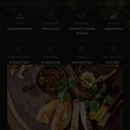
RECEPT
GANG
CATEGORIE
TECHNIEK
NIVEAU
HOOFDGERECHT
GEVOGELTE
INDIRECT GAREN,
GEMIDDELD
ROKEN
VOORBEREIDING
BEREIDING
TOTAAL
HOEVEELHEID
15 MINUTEN
90 MINUTEN
105 MINUTEN
4 STUKS