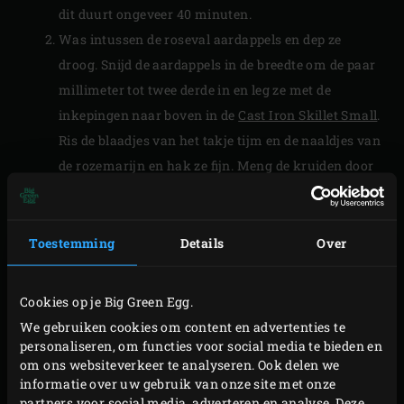
dit duurt ongeveer 40 minuten.
Was intussen de roseval aardappels en dep ze
droog. Snijd de aardappels in de breedte om de paar
millimeter tot twee derde in en leg ze met de
inkepingen naar boven in de
Cast Iron Skillet Small
.
Ris de blaadjes van het takje tijm en de naaldjes van
de rozemarijn en hak ze fijn. Meng de kruiden door
de olijfolie en bestrijk de aardappels met de
kruidenolie. Halveer de bol knoflook in de breedte
en leg deze bij de aardappels.
Toestemming
Details
Over
Haal de kipfilets uit de EGG als de ingestelde
kerntemperatuur is bereikt en dek ze losjes af met
Cookies op je Big Green Egg.
aluminiumfolie. Plaats de skillet op het rooster,
We gebruiken cookies om content en advertenties te
sluit de deksel van de EGG en breng de temperatuur
personaliseren, om functies voor social media te bieden en
om ons websiteverkeer te analyseren. Ook delen we
naar 190 °C. Rooster de aardappels in ongeveer 40
informatie over uw gebruik van onze site met onze
minuten gaar.
partners voor social media, adverteren en analyse. Deze