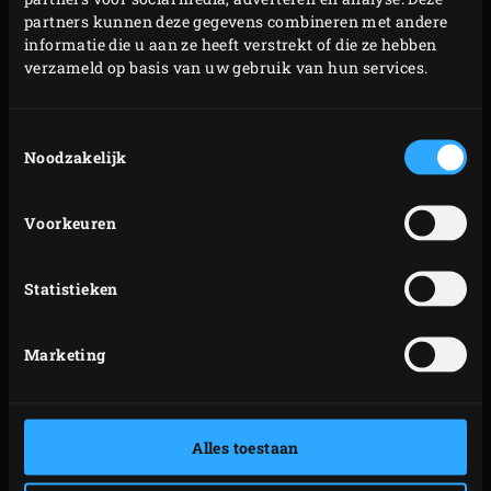
Was intussen de preien en snijd de wortels en het
partners kunnen deze gegevens combineren met andere
informatie die u aan ze heeft verstrekt of die ze hebben
loof eraf. Snijd de preien elk in vier stukken. Leg
verzameld op basis van uw gebruik van hun services.
deze als de aardappels ca. 20 minuten hebben
gegaard naast de skillet op het rooster. Rooster de
Toestemmingsselectie
prei in 15-20 minuten gaar; keer ze tijdens het
Noodzakelijk
roosteren af en toe om. De buitenkant zal
donkerbruin worden.
Voorkeuren
Haal de preien en de skillet met de aardappels uit de
EGG en leg de kipfilets op het vel op het rooster. Sluit
Statistieken
de deksel van de EGG en warm de kipfilets enkele
minuten op.
Marketing
Haal de kipfilets uit de EGG, snijd ze in mooie
plakjes en verdeel ze met de Hasselback aardappels
en de preistukjes over de borden. Duw de kern van
de prei een stukje uit het buitenste laagje en
Alles toestaan
bestrooi met peper en zout naar smaak. Serveer