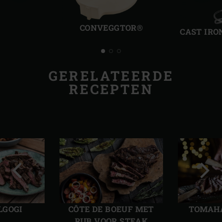
Vorige
Volg
slide
slide
CONVEGGTOR®
CAST IRO
GERELATEERDE
RECEPTEN
Vorige
Volg
slide
slide
LGOGI
CÔTE DE BOEUF MET
TOMAH
RUB VOOR STEAK