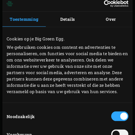
Haal de côtes uit de EGG en dek ze losjes af met
aluminiumfolie. Verwijder het rooster en de
Toestemming
Details
Over
convEGGtor en leg met behulp van de
Cast Iron Grid
Lifter
de
Cast Iron Grid
in de EGG. Stook de EGG op
tot een temperatuur van 250 °C. Het rooster heeft de
Cookies op je Big Green Egg.
tijd nodig om heel heet te worden, dit duurt
We gebruiken cookies om content en advertenties te
personaliseren, om functies voor social media te bieden en
ongeveer 10 minuten.
om ons websiteverkeer te analyseren. Ook delen we
Leg de côte de boeufs op het rooster. Gril het vlees
informatie over uw gebruik van onze site met onze
circa 2 minuten, draai na ongeveer 1 minuut een
partners voor social media, adverteren en analyse. Deze
partners kunnen deze gegevens combineren met andere
kwartslag voor een mooie grillruit. Keer het vlees
informatie die u aan ze heeft verstrekt of die ze hebben
en gril nogmaals circa 2 minuten, draai opnieuw na
verzameld op basis van uw gebruik van hun services.
ongeveer 1 minuut een kwartslag voor een mooie
grillruit. Houd een kerntemperatuur van 55 °C aan
Toestemmingsselectie
voor een medium-rare garing.
Noodzakelijk
Dek het vlees losjes af met aluminiumfolie en laat
10 minuten rusten voordat je het aansnijdt.
Voorkeuren