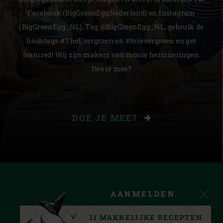
Facebook (BigGreenEggNederland) en Instagram
(BigGreenEgg_NL). Tag @BigGreenEgg_NL, gebruik de
hashtags #TheEvergreen en #forevergreen en get
featured! Wij zijn makers van mooie herinneringen.
Doe je mee?
DOE JE MEE?
AANMELDEN
11 MAKKELIJKE RECEPTEN