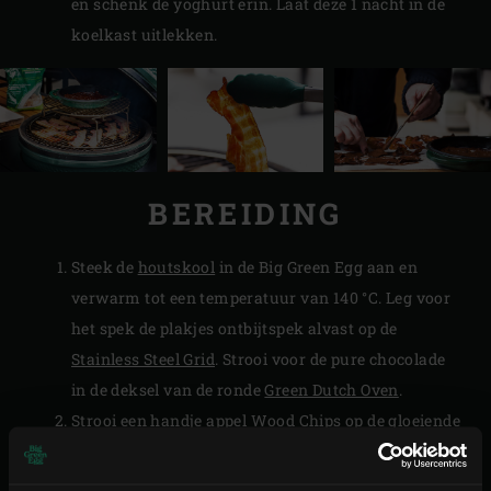
en schenk de yoghurt erin. Laat deze 1 nacht in de
koelkast uitlekken.
BEREIDING
Steek de
houtskool
in de Big Green Egg aan en
verwarm tot een temperatuur van 140 °C. Leg voor
het spek de plakjes ontbijtspek alvast op de
Stainless Steel Grid
. Strooi voor de pure chocolade
in de deksel van de ronde
Green Dutch Oven
.
Strooi een handje appel
Wood Chips
op de gloeiende
houtskool. Plaats de
convEGGtor
en leg het rooster
met het spek in de EGG. Plaats het
2-Piece Multi