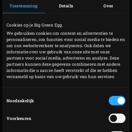
Toestemming
Details
Over
Level Rack
op het rooster en zet hier de deksel met
de chocolade op. Door het plaatsen van de
accessoires en ingrediënten zal de temperatuur van
Cookies op je Big Green Egg.
de EGG dalen tot ongeveer 90 °C. Sluit de deksel van
We gebruiken cookies om content en advertenties te
de EGG en rook en rooster het spek, terwijl de
personaliseren, om functies voor social media te bieden en
om ons websiteverkeer te analyseren. Ook delen we
chocolade smelt
informatie over uw gebruik van onze site met onze
Smelt intussen voor het pancakebeslag de boter in
partners voor social media, adverteren en analyse. Deze
een pan op medium vuur. Halveer het halve
partners kunnen deze gegevens combineren met andere
informatie die u aan ze heeft verstrekt of die ze hebben
vanillestokjes in de lengte en schraap het merg
verzameld op basis van uw gebruik van hun services.
eruit. Zeef de bloem, de baking soda, het bakpoeder,
de poedersuiker en het zout boven een kom. Roer er
Toestemmingsselectie
met een garde de gesmolten boter, de eieren en de
Noodzakelijk
karnemelk door. Stop met roeren zodra de
ingrediënten zijn vermengd, anders worden je
Voorkeuren
American pancakes taai.
Haal de deksel met de chocolade (en het 2-Piece