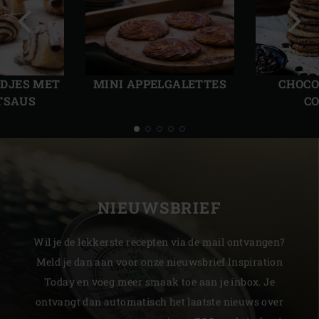
Vorige
Volg
slide
slide
CHOCO
ODJES MET
MINI APPELGALETTES
CO
­SAUS
NIEUWSBRIEF
Wil je de lekkerste recepten via de mail ontvangen?
Meld je dan aan voor onze nieuwsbrief Inspiration
Today en voeg meer smaak toe aan je inbox. Je
ontvangt dan automatisch het laatste nieuws over