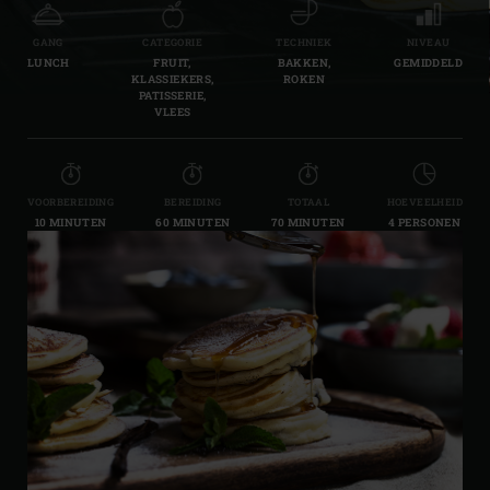
GANG
CATEGORIE
TECHNIEK
NIVEAU
LUNCH
FRUIT,
BAKKEN,
GEMIDDELD
KLASSIEKERS,
ROKEN
PATISSERIE,
VLEES
VOORBEREIDING
BEREIDING
TOTAAL
HOEVEELHEID
10 MINUTEN
60 MINUTEN
70 MINUTEN
4 PERSONEN