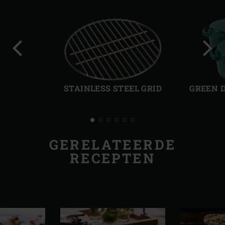
Vorige
Volg
slide
slide
STAINLESS STEEL GRID
GREEN 
GERELATEERDE
RECEPTEN