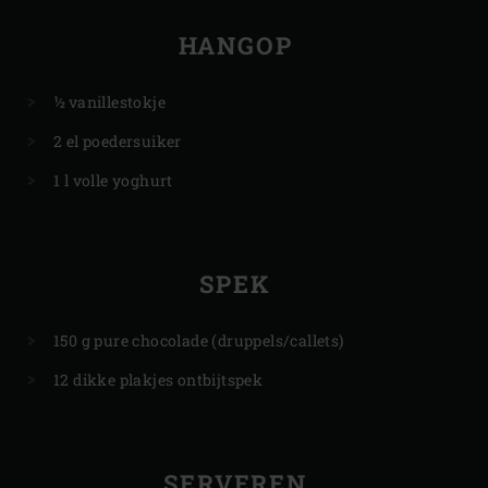
HANGOP
½ vanillestokje
2 el poedersuiker
1 l volle yoghurt
SPEK
150 g pure chocolade (druppels/callets)
12 dikke plakjes ontbijtspek
SERVEREN