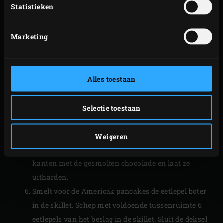
Statistieken
Multi Level Rack) na ca. 10 minuten uit de EGG,
zodra de chocolade is gesmolten. Dek de deksel af
Marketing
met aluminiumfolie zodat de chocolade zacht blijft.
Breng de temperatuur van de EGG naar 140 °C en
rooster het ontbijtspek nog ca. 6 minuten langer
Alles toestaan
totdat het krokant is.
Haal het ontbijtspek uit de EGG en leg de plakjes op
een stuk bakpapier. Plaats de
Cast Iron Skillet
op
Selectie toestaan
het rooster en laat deze ca. 10 minuten
voorverwarmen. Breng de temperatuur van de EGG
Weigeren
intussen naar 220 °C. Bestrijk het spek aan beide
kanten met de gesmolten chocolade en laat ze
uitharden.
Smelt voor de Americak pancakes de eetlepel boter
in de skillet. Schep met voldoende tussenruimte 6
eetlepels van het beslag in de skillet. Sluit de deksel