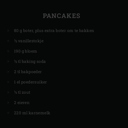
PANCAKES
80 g boter, plus extra boter om te bakken
½ vanillestokje
190 g bloem
½ tl baking soda
2 tl bakpoeder
1 el poedersuiker
½ tl zout
2 eieren
220 ml karnemelk