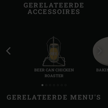
GERELATEERDE
ACCESSOIRES
Vorige
Volg
slide
slide
BEER CAN CHICKEN
BAKI
ROASTER
GERELATEERDE MENU'S