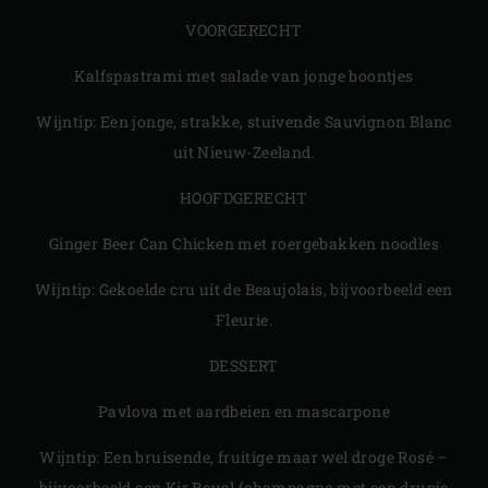
VOORGERECHT
Kalfspastrami met salade van jonge boontjes
Wijntip: Een jonge, strakke, stuivende Sauvignon Blanc
uit Nieuw-Zeeland.
HOOFDGERECHT
Ginger Beer Can Chicken met roergebakken noodles
Wijntip: Gekoelde cru uit de Beaujolais, bijvoorbeeld een
Fleurie.
DESSERT
Pavlova met aardbeien en mascarpone
Wijntip: Een bruisende, fruitige maar wel droge Rosé –
bijvoorbeeld een Kir Royal (champagne met een drupje