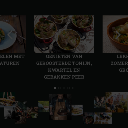
Vorige
Volg
slide
slide
SELEN MET
GENIETEN VAN
LEK
RATUREN
GEROOSTERDE TONIJN,
ZOMER
KWARTEL EN
GR
GEBAKKEN PEER