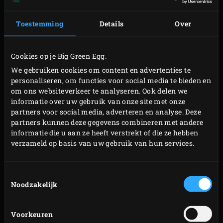
de bereidingstijd om. Neem de bonen van het rooster en
laat enigszins afkoelen. Leg de plakjes spek op het
Toestemming
Details
Over
rooster, sluit de deksel van de EGG en gril het spek
goudbruin en krokant. Neem van het rooster en laat
Cookies op je Big Green Egg.
afkoelen.
We gebruiken cookies om content en advertenties te
Dop de tuinbonen en de doperwten. Houd de 4 mooiste
personaliseren, om functies voor social media te bieden en
om ons websiteverkeer te analyseren. Ook delen we
plakjes spek apart en snijd het overige spek in stukjes.
informatie over uw gebruik van onze site met onze
Pluk de frisée. Schep de tuinbonen en doperwten met de
partners voor social media, adverteren en analyse. Deze
stukjes spek door de snijbonen en sperziebonen en meng
partners kunnen deze gegevens combineren met andere
informatie die u aan ze heeft verstrekt of die ze hebben
de frisée en tuinkers erdoor. Pel en snipper de sjalot en
verzameld op basis van uw gebruik van hun services.
meng met de witte wijnazijn en de olijfolie. Bewaar de
salade en de dressing apart. Bewaar het krokant
Toestemmingsselectie
gebakken spek op een velletje keukenpapier in een
Noodzakelijk
afgesloten doosje in de koelkast.
Voorkeuren
PAVLOVA MET