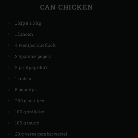
CAN CHICKEN
1 kip à 1,5 kg
1 limoen
4 teentjes knoflook
2 Spaanse pepers
2 puntpaprika’s
1 rode ui
5 bosuitjes
200 g peultjes
100 g shiitake
100 g taugé
20 g verse gemberwortel