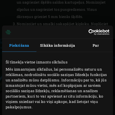
un sagrieziet šķēlēs saldos kartupeļus. Nomizojiet
sīpolus un sagrieziet tos pusgredzenos. Visus
dārzeņus grieziet 5 mm biezās šķēlēs.
Nomizojiet un smalki sakapājiet ķiploku. Noplūciet
bazilika lapiņas un smalki sakapājiet.
Piekrišana
Sīkāka informācija
Par
Šī tīmekļa vietne izmanto sīkfailus
Mēs izmantojam sīkfailus, lai personalizētu saturu un
reklāmas, nodrošinātu sociālo saziņas līdzekļu funkcijas
un analizētu mūsu datplūsmu. Informāciju par to, kā jūs
izmantojat mūsu vietni, mēs arī kopīgojam ar saviem
sociālās saziņas līdzekļu, reklamēšanas un analīzes
partneriem, kuri to var apvienot ar citu informāciju, ko
viņiem sniedzat vai ko viņi apkopo, kad lietojat viņu
METODE
pakalpojumus.