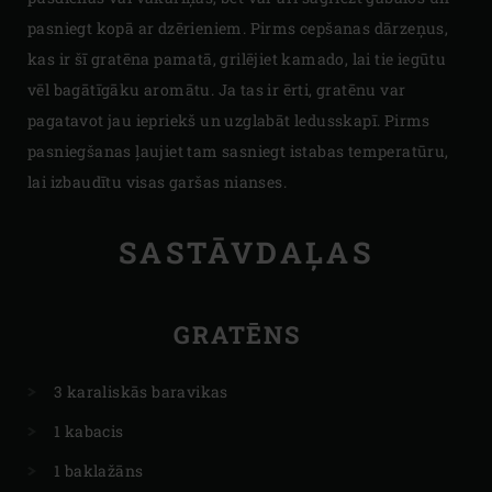
pasniegt kopā ar dzērieniem. Pirms cepšanas dārzeņus,
kas ir šī gratēna pamatā, grilējiet kamado, lai tie iegūtu
vēl bagātīgāku aromātu. Ja tas ir ērti, gratēnu var
pagatavot jau iepriekš un uzglabāt ledusskapī. Pirms
pasniegšanas ļaujiet tam sasniegt istabas temperatūru,
lai izbaudītu visas garšas nianses.
SASTĀVDAĻAS
GRATĒNS
3 karaliskās baravikas
1 kabacis
1 baklažāns