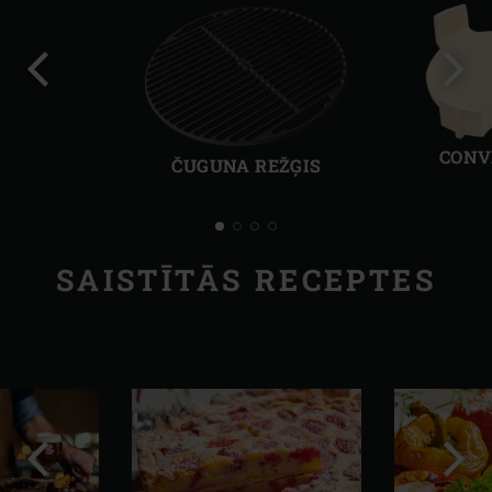
Iepriekšējais
Nāka
slaids
slaid
CONV
ČUGUNA REŽĢIS
SAISTĪTĀS RECEPTES