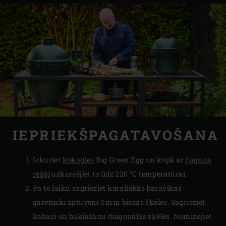
IEPRIEKŠPAGATAVOŠANA
Iekuriet
kokogles
Big Green Egg un kopā ar
čuguna
režģi
uzkarsējiet to līdz 220 °C temperatūrai.
Pa to laiku sagrieziet karaliskās baravikas
gareniski aptuveni 5 mm biezās šķēlēs. Sagrieziet
kabaci un baklažānu diagonālās šķēlēs. Nomizojiet