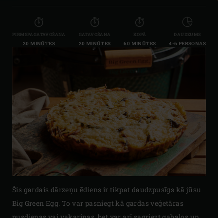
PIRMSPAGATAVOŠANA
GATAVOŠANA
KOPĀ
DAUDZUMS
20 MINŪTES
20 MINŪTES
60 MINŪTES
4-6 PERSONAS
Šis gardais dārzeņu ēdiens ir tikpat daudzpusīgs kā jūsu
Big Green Egg. To var pasniegt kā gardas veģetāras
pusdienas vai vakariņas, bet var arī sagriezt gabalos un