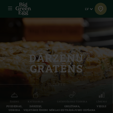
Izvēlne
Valoda
LV
DĀRZEŅU
GRATĒNS
RECEPTE
ĒDIENS
KATEGORIJA
GATAVOŠANAS TEHNIKA
LĪMENIS
PUSDIENAS,
DĀRZEŅI,
GRILĒŠANA,
VIEGLS
UZKODA
VEĢETĀRIE ĒDIENI
MĪKLAS IZSTRĀDĀJUMU CEPŠANA