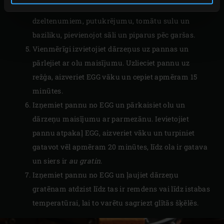
tiem nedaudz atdzist. Pa to laiku sakuliet olas ar
dzeltenumiem, putukrējumu, tomātu sulu un
baziliku, pievienojot sāli un piparus pēc garšas.
Vienmērīgi izvietojiet dārzeņus uz pannas un
pārlejiet ar olu maisījumu. Uzlieciet pannu uz
režģa, aizveriet EGG vāku un cepiet apmēram 15
minūtes.
Izņemiet pannu no EGG un pārkaisiet olu un
dārzeņu maisījumu ar parmezānu. Ievietojiet
pannu atpakaļ EGG, aizveriet vāku un turpiniet
gatavot vēl apmēram 20 minūtes, līdz ola ir gatava
un siers ir
au gratin
.
Izņemiet pannu no EGG un ļaujiet dārzeņu
gratēnam atdzist līdz tas ir remdens vai līdz istabas
temperatūrai, lai to varētu sagriezt glītās šķēlēs.