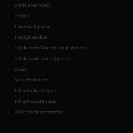
2 saldie kartupeļi
2 sīpoli
1 daiviņa ķiploka
1 zariņš bazilika
½ tējkarotes Madras karija pulvera
½ tējkarotes maltu ķimeņu
2 olas
6 olu dzeltenumi
100 ml saldā krējuma
100 ml tomātu sulas
200 g rīvēta parmezāna