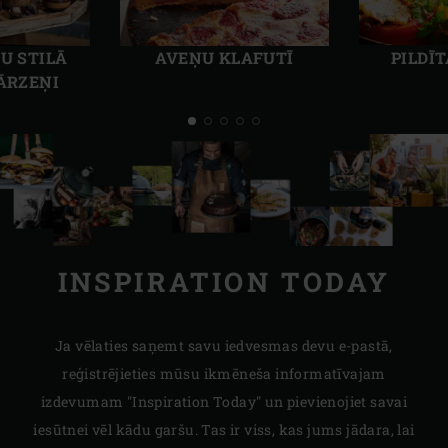
Iepriekšējais
Nāka
slaids
slaid
U STILĀ
AVEŅU KLAFUTĪ
PILDĪ
DĀRZEŅI
INSPIRATION TODAY
Ja vēlaties saņemt savu iedvesmas devu e-pastā,
reģistrējieties mūsu ikmēneša informatīvajam
izdevumam "Inspiration Today" un pievienojiet savai
iesūtnei vēl kādu garšu. Tas ir viss, kas jums jādara, lai