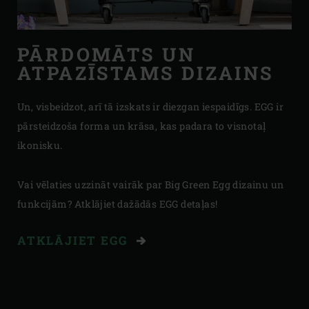
PĀRDOMĀTS UN
ATPAZĪSTAMS DIZAINS
Un, visbeidzot, arī tā izskats ir diezgan iespaidīgs. EGG ir
pārsteidzoša forma un krāsa, kas padara to visnotaļ
ikonisku.
Vai vēlaties uzzināt vairāk par Big Green Egg dizainu un
funkcijām? Atklājiet dažādās EGG detaļas!
ATKLĀJIET EGG