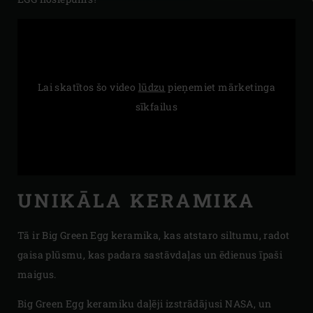
Lai skatītos šo video
lūdzu
pieņemiet mārketinga
sīkfailus
UNIKĀLA KERAMIKA
Tā ir Big Green Egg keramika, kas atstaro siltumu, radot
gaisa plūsmu, kas padara sastāvdaļas un ēdienus īpaši
maigus.
Big Green Egg keramiku daļēji izstrādājusi NASA, un