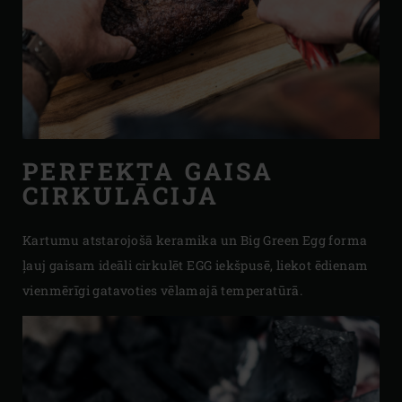
PERFEKTA GAISA
CIRKULĀCIJA
Kartumu atstarojošā keramika un Big Green Egg forma
ļauj gaisam ideāli cirkulēt EGG iekšpusē, liekot ēdienam
vienmērīgi gatavoties vēlamajā temperatūrā.