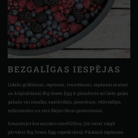
BEZGALĪGAS IESPĒJAS
Līdzās grilēšanai, cepšanai, tvaicēšanai, cepšanai maisot
un kūpināšanai Big Green Egg ir piemērots arī lielu gaļas
gabalu vai smalku sastāvdaļu, piemēram, vēžveidīgo,
mīkstmiešu un zivs filejas lēnai gatavošanai.
Izmantojot keramisko convEGGtor, jūs varat viegli
pārvērst Big Green Egg cepeškrāsnī. Plakanā cepšanas