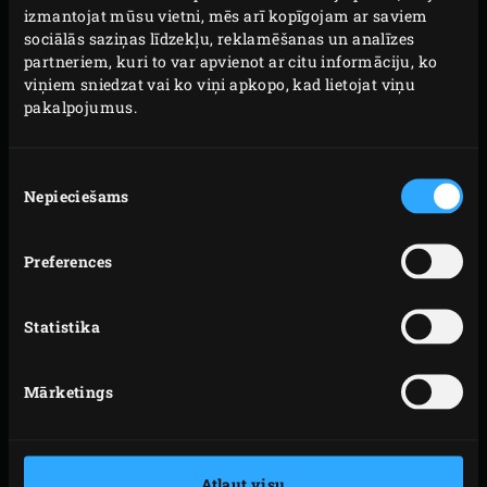
izmantojat mūsu vietni, mēs arī kopīgojam ar saviem
sociālās saziņas līdzekļu, reklamēšanas un analīzes
partneriem, kuri to var apvienot ar citu informāciju, ko
viņiem sniedzat vai ko viņi apkopo, kad lietojat viņu
pakalpojumus.
Piekrišanas
Nepieciešams
izvēle
Preferences
Statistika
Mārketings
IZCILA KVALITĀTE
Atļaut visu