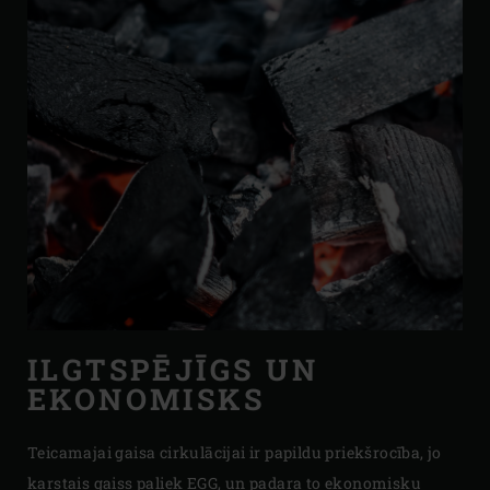
ILGTSPĒJĪGS UN
EKONOMISKS
Teicamajai gaisa cirkulācijai ir papildu priekšrocība, jo
karstais gaiss paliek EGG, un padara to ekonomisku