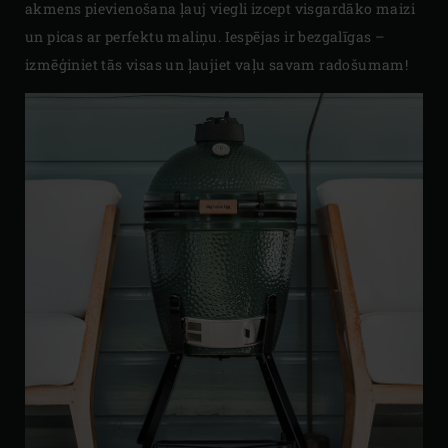
akmens pievienošana ļauj viegli izcept visgardāko maizi
un picas ar perfektu maliņu. Iespējas ir bezgalīgas –
izmēģiniet tās visas un ļaujiet vaļu savam radošumam!