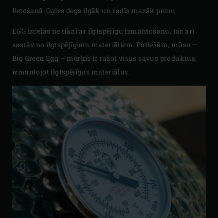
lietošanā. Ogles degs ilgāk un radīs mazāk pelnu.
EGG izceļās ne tikai ar ilgtspējīgu izmantošanu, tas arī
sastāv no ilgtspējīgiem materiāliem. Patiešām, mūsu –
Big Green Egg – mērķis ir ražot visus savus produktus,
izmantojot ilgtspējīgus materiālus.