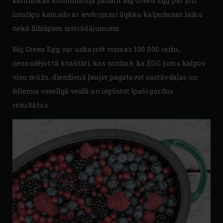
keramikas kombinācija padara Big Green Egg par ļoti
izturīgu kamado ar ievērojami ilgāku kalpošanas laiku
nekā līdzīgiem izstrādājumiem.
Big Green Egg var uzkarsēt vismaz 100 000 reižu,
nezaudējot tā kvalitāti, kas nozīmē, ka EGG jums kalpos
visu mūžu, diendienā ļaujot pagatavot sastāvdaļas un
ēdienus veselīgā veidā un iegūstot īpaši gardus
rezultātus.