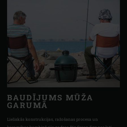
BAUDĪJUMS MŪŽA
GARUMĀ
Lieliskās konstrukcijas, ražošanas procesa un