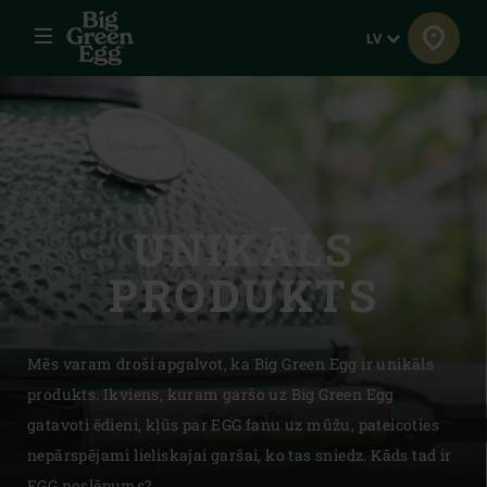
Izvēlne
Valoda
LV
UNIKĀLS
PRODUKTS
Mēs varam droši apgalvot, ka Big Green Egg ir unikāls
produkts. Ikviens, kuram garšo uz Big Green Egg
gatavoti ēdieni, kļūs par EGG fanu uz mūžu, pateicoties
nepārspējami lieliskajai garšai, ko tas sniedz. Kāds tad ir
EGG noslēpums?