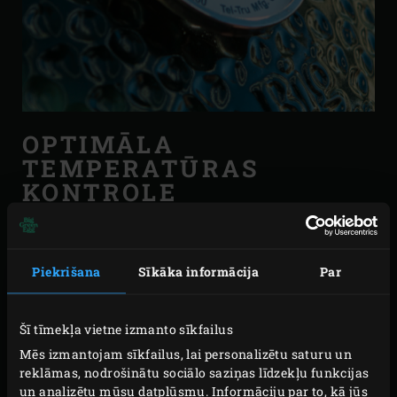
OPTIMĀLA
TEMPERATŪRAS
KONTROLE
Big Green Egg jūs varat regulēt un uzturēt temperatūru
diapazonā no 70 līdz 350 °C pat tad, ja āra temperatūra ir
Piekrišana
Sīkāka informācija
Par
krietni zem nulles.
Pateicoties augstās kvalitātes siltumizolējošajai
Šī tīmekļa vietne izmanto sīkfailus
keramikai, ārējā temperatūra neietekmē temperatūru
Mēs izmantojam sīkfailus, lai personalizētu saturu un
EGG iekšpusē.
reklāmas, nodrošinātu sociālo saziņas līdzekļu funkcijas
un analizētu mūsu datplūsmu. Informāciju par to, kā jūs