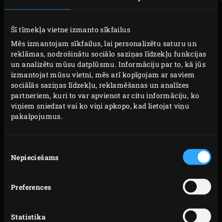
mūsu informatīvā izdevuma saņemšana vai mūsu
kopienā, reģistrējot savu EGG utt.
Šī tīmekļa vietne izmanto sīkfailus
Mēs izmantojam sīkfailus, lai personalizētu saturu un
Savā privātuma paziņojumā mēs izskaidrojam, kā mēs
reklāmas, nodrošinātu sociālo saziņas līdzekļu funkcijas
apstrādājam jūsu personas datus, kādas ir jūsu tiesības
un analizētu mūsu datplūsmu. Informāciju par to, kā jūs
izmantojat mūsu vietni, mēs arī kopīgojam ar saviem
un daudz ko citu.
sociālās saziņas līdzekļu, reklamēšanas un analīzes
partneriem, kuri to var apvienot ar citu informāciju, ko
Mūsu privātuma paziņojums sniedz atbildes uz šādiem
viņiem sniedzat vai ko viņi apkopo, kad lietojat viņu
jautājumiem:
pakalpojumus.
Kāpēc mēs apkopojam un izmantojam jūsu
personas datus?
Piekrišanas
Nepieciešams
izvēle
Kādus personas datus mēs apkopojam un
izmantojam?
Kā mēs ievācam jūsu personas datus?
Preferences
Ar ko mēs kopīgojam jūsu personas datus?
Kā mēs nodrošinām jūsu personas datu drošību?
Statistika