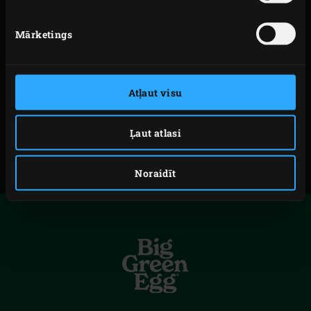
Kādas ir jūsu tiesības?
Izmaiņas
Mārketings
Kontakti
LEJUPIELĀDĒJIET MŪSU PRIVĀTUMA
Atļaut visu
PAZIŅOJUMU
Ļaut atlasi
Noraidīt