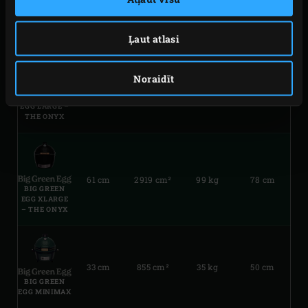
REŽĢA
GATAVOŠANAS
SVARS
AUGSTUMS
DIAMETRS
JOMA
Ļaut atlasi
Noraidīt
45 cm
1688 cm²
73 kg
84 cm
BIG GREEN
EGG LARGE –
THE ONYX
61 cm
2919 cm²
99 kg
78 cm
BIG GREEN
EGG XLARGE
– THE ONYX
33 cm
855 cm²
35 kg
50 cm
BIG GREEN
EGG MINIMAX