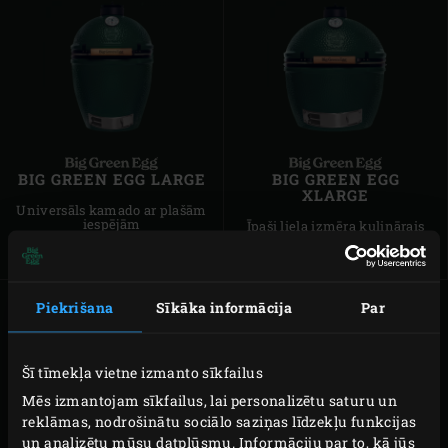
BIG GREEN EGG LARGE
BIG GREEN EGG
XLARGE
Universāls kamado ar plašām
iespējām
Īpaši liela izmēra kulinārais
baudījums
Piekrišana
Sīkāka informācija
Par
Šī tīmekļa vietne izmanto sīkfailus
Mēs izmantojam sīkfailus, lai personalizētu saturu un
reklāmas, nodrošinātu sociālo saziņas līdzekļu funkcijas
un analizētu mūsu datplūsmu. Informāciju par to, kā jūs