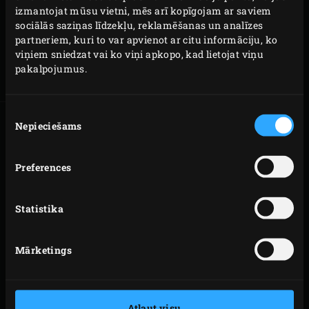
izmantojat mūsu vietni, mēs arī kopīgojam ar saviem
sociālās saziņas līdzekļu, reklamēšanas un analīzes
partneriem, kuri to var apvienot ar citu informāciju, ko
BIG GREEN EGG 2XL
viņiem sniedzat vai ko viņi apkopo, kad lietojat viņu
Ideāls EGG lieliem
pakalpojumus.
pasākumiem
Piekrišanas
Nepieciešams
izvēle
SALĪDZINIET DAŽĀDUS
MODEĻUS
Preferences
Kurš būs jums labāk piemērots – Big Green Egg Large vai
Statistika
Big Green Egg Medium? Mēs esam atvieglojuši dažādu
EGG modeļu izvērtēšanu un salīdzināšanu pēc diametra,
Mārketings
gatavošanas zonas izmēra, svara un augstuma.
Atļaut visu