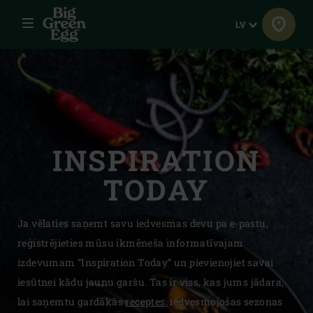
Izvēlne
Valoda
LV
INSPIRATION
TODAY
Ja vēlaties saņemt savu iedvesmas devu pa e-pastu,
reģistrējieties mūsu ikmēneša informatīvajam
izdevumam “Inspiration Today” un pievienojiet savai
iesūtnei kādu jaunu garšu. Tas ir viss, kas jums jādara,
lai saņemtu gardākās
receptes
, iedvesmojošas sezonas