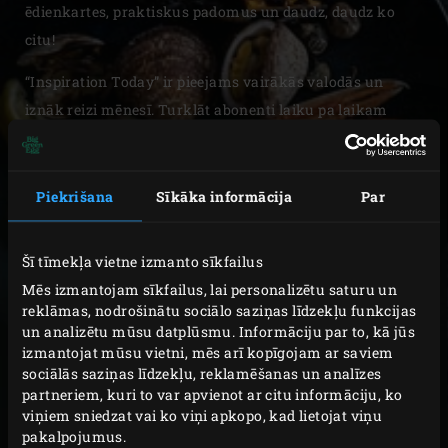
ēdienkartes, praktiskus padomus un daudz, daudz ko
citu!
“Inspiration Today” ir pieejams vairākās valodās un
iznāk reizi mēnesī. Turklāt abonenti laiku pa laikam
saņem arī jaunumus vai informāciju par gaidāmajiem
notikumiem. Ja vēlaties atcelt “Inspiration Today”
abonementu, to izdarīt ir ļoti vienkārši.
Piekrišana
Sīkāka informācija
Par
*Obligāti aizpildāmie lauki
Šī tīmekļa vietne izmanto sīkfailus
REĢISTRĒTIES
REĢISTRĒTIES
Mēs izmantojam sīkfailus, lai personalizētu saturu un
reklāmas, nodrošinātu sociālo saziņas līdzekļu funkcijas
un analizētu mūsu datplūsmu. Informāciju par to, kā jūs
izmantojat mūsu vietni, mēs arī kopīgojam ar saviem
VĀRDS
sociālās saziņas līdzekļu, reklamēšanas un analīzes
partneriem, kuri to var apvienot ar citu informāciju, ko
viņiem sniedzat vai ko viņi apkopo, kad lietojat viņu
UZVĀRDS
pakalpojumus.