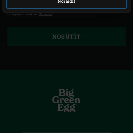
Noraidīt
NOSŪTĪT