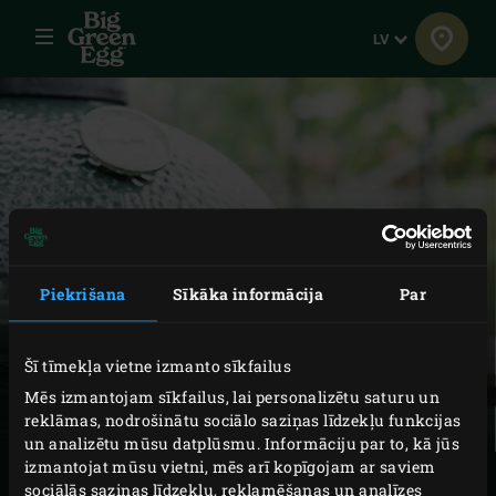
Izvēlne
Valoda
LV
AUTORTIESĪBAS
Piekrišana
Sīkāka informācija
Par
Visas intelektuālā īpašuma tiesības, tostarp (bet ne tikai)
visas autortiesības un datu banku tiesības, kas attiecas
Šī tīmekļa vietne izmanto sīkfailus
uz Big Green Egg Europe vietni un izriet no tās, un tajā
Mēs izmantojam sīkfailus, lai personalizētu saturu un
ietverto informāciju, pieder tikai Big Green Egg Europe.
reklāmas, nodrošinātu sociālo saziņas līdzekļu funkcijas
un analizētu mūsu datplūsmu. Informāciju par to, kā jūs
Neko no Big Green Egg Europe tīmekļa vietnē ietvertā
izmantojat mūsu vietni, mēs arī kopīgojam ar saviem
satura nedrīkst reproducēt vai publiskot nekādā formā
sociālās saziņas līdzekļu, reklamēšanas un analīzes