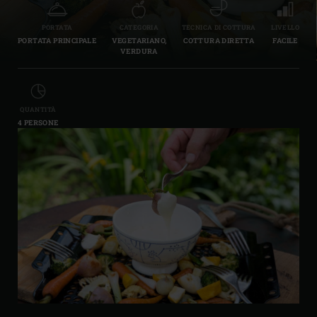
PORTATA
CATEGORIA
TECNICA DI COTTURA
LIVELLO
PORTATA PRINCIPALE
VEGETARIANO,
COTTURA DIRETTA
FACILE
VERDURA
QUANTITÀ
4 PERSONE