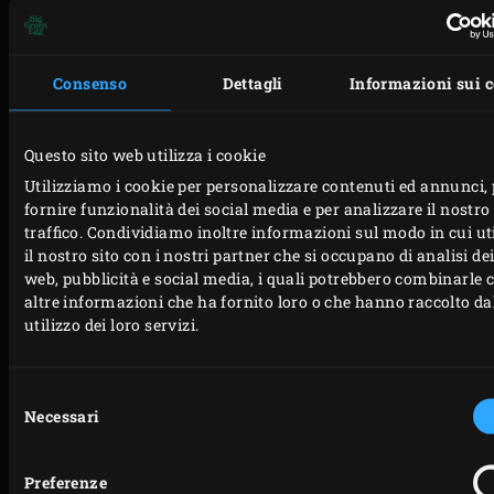
l’estremità
per
di patata
Cosparger
delle
circa
e lo
le
carote
20
sherry,
verdure
Consenso
Dettagli
Informazioni sui 
e,
minuti,
quindi
di
se necessario,
girandole di
aggiungere mescolando
sale marin
Questo sito web utilizza i cookie
lavare
tanto
la
e olio
Utilizziamo i cookie per personalizzare contenuti ed annunci, 
le
in
miscela
d’oliva.
fornire funzionalità dei social media e per analizzare il nostro
verdure.
tanto.
al
Posizionar
traffico. Condividiamo inoltre informazioni sul modo in cui ut
Tagliare
formaggio fuso.
il contenit
il nostro sito con i nostri partner che si occupano di analisi dei
web, pubblicità e social media, i quali potrebbero combinarle 
a pezzetti
Condire
con il
altre informazioni che ha fornito loro o che hanno raccolto da
la
con
formaggio
utilizzo dei loro servizi.
cipolla,
pepe
al
il
bianco.
centro dell
Selezione
cipollotto,
Square
Necessari
del
le
Perforated
consenso
rape, le
Grid e
Preferenze