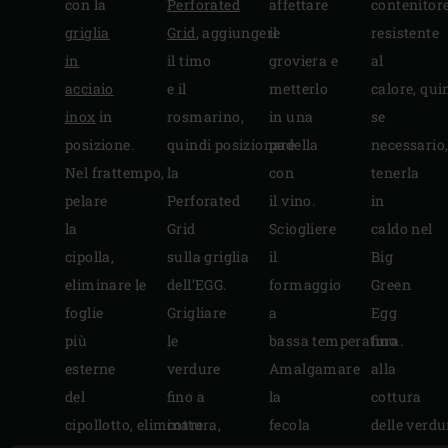
con la
Perforated
affettare
contenitor
griglia
Grid
, aggiungere
il
resistente
in
il timo
groviera e
al
acciaio
e il
metterlo
calore, qui
inox
in
rosmarino,
in una
se
posizione.
quindi posizionare
padella
necessario
Nel frattempo,
la
con
tenerla
pelare
Perforated
il vino.
in
la
Grid
Sciogliere
caldo nel
cipolla,
sulla griglia
il
Big
eliminare le
dell’EGG.
formaggio
Green
foglie
Grigliare
a
Egg
più
le
bassa temperatura.
fino
esterne
verdure
Amalgamare
alla
del
fino a
la
cottura
cipollotto, eliminare
cottura,
fecola
delle verdu