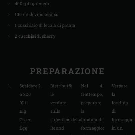
400 g di groviera
100 ml di vino bianco
1 cucchiaio di fecola di patata
2 cucchiai di sherry
PREPARAZIONE
Scaldare
Distribuire
Nel
Versare
a 220
le
frattempo,
la
°C il
verdure
preparare
fonduta
Big
sulla
la
di
Green
superficie della
fonduta di
formaggio
Egg
Round
formaggio:
in un