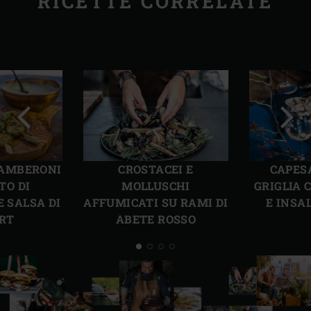
RICETTE CORRELATE
Precedente
Succ
 GAMBERONI
CROSTACEI E
CAPES
TO DI
MOLLUSCHI
GRIGLIA 
E SALSA DI
AFFUMICATI SU RAMI DI
E INSA
RT
ABETE ROSSO