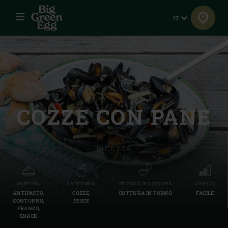
Menu
Lingua
IT
COZZE CON PANE
RICETTA
PORTATA
CATEGORIA
TECNICA DI COTTURA
LIVELLO
ANTIPASTO,
COZZE,
COTTURA IN FORNO
FACILE
CONTORNO,
PESCE
PRANZO,
SNACK