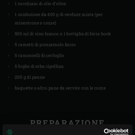
1 cucchiaio di olio d’oliva
1 confezione da 400 g di verdure miste (per
minestrone o cozze)
500 ml di vino bianco o 1 bottiglia di birra bock
5 rametti di prezzemolo liscio
5 ramoscelli di cerfoglio
5 foglie di erba cipollina
200 g di panna
baguette o altro pane da servire con le cozze
PREPARAZIONE