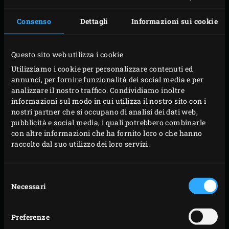
Riscaldare il Big Green Egg con
la griglia
in acciaio
inox standard e portarlo a 220 °C. Nel frattempo,
Consenso
Dettagli
Informazioni sui cookie
controllare le cozze ed eliminare quelle aperte o con
il guscio rotto; mettere le altre in un colino e
Questo sito web utilizza i cookie
sciacquarle con acqua fredda. Pelare l’aglio e
Utilizziamo i cookie per personalizzare contenuti ed
tritarlo; separare le foglie del timo e gli aghi del
annunci, per fornire funzionalità dei social media e per
analizzare il nostro traffico. Condividiamo inoltre
rosmarino e tritarli finemente. Mischiare il wasabi
informazioni sul modo in cui utilizza il nostro sito con i
con la salsa di soia.
nostri partner che si occupano di analisi dei dati web,
Riscaldare l’olio d’oliva nella Stir-Fry & Paella Grill
pubblicità e social media, i quali potrebbero combinarle
con altre informazioni che ha fornito loro o che hanno
Pan sulla griglia dell’EGG. Attendere fino a quando
raccolto dal suo utilizzo dei loro servizi.
l’olio sarà molto caldo, quindi aggiungere l’aglio e le
verdure, cuocere per pochi minuti e poi aggiungere
Selezione
anche le erbe aromatiche tritate e le cozze. Versare
Necessari
del
anche il vino bianco o la birra bock e la miscela di
consenso
salsa di soia e wasabi. Chiudere il coperchio
Preferenze
dell’EGG e cuocere le cozze per circa 5 minuti, fino a