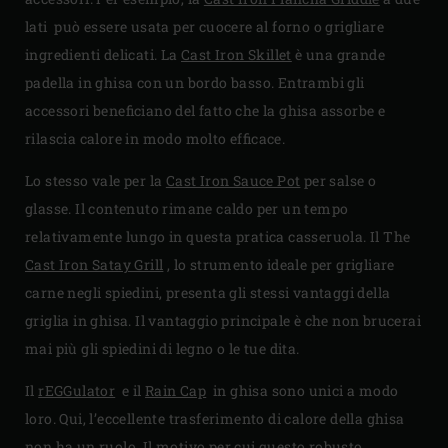
lati può essere usata per cuocere al forno o grigliare
ingredienti delicati. La
Cast Iron Skillet
è una grande
padella in ghisa con un bordo basso. Entrambi gli
accessori beneficiano del fatto che la ghisa assorbe e
rilascia calore in modo molto efficace.
Lo stesso vale per la
Cast Iron Sauce Pot
per salse o
glasse. Il contenuto rimane caldo per un tempo
relativamente lungo in questa pratica casseruola. Il The
Cast Iron Satay Grill
, lo strumento ideale per grigliare
carne negli spiedini, presenta gli stessi vantaggi della
griglia in ghisa. Il vantaggio principale è che non brucerai
mai più gli spiedini di legno o le tue dita.
Il
rEGGulator
e il
Rain Cap
in ghisa sono unici a modo
loro. Qui, l’eccellente trasferimento di calore della ghisa
non ha un ruolo. Il motivo per cui questo robusto