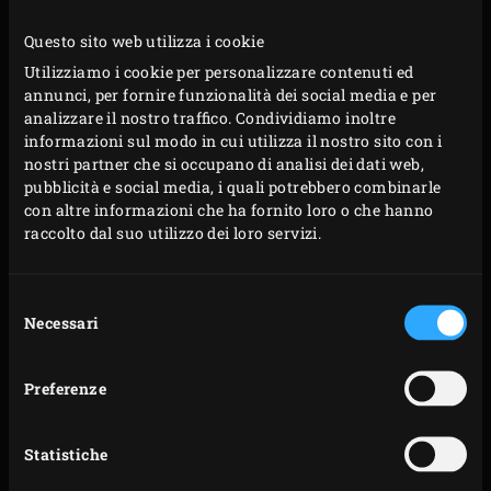
Questo sito web utilizza i cookie
Utilizziamo i cookie per personalizzare contenuti ed
annunci, per fornire funzionalità dei social media e per
analizzare il nostro traffico. Condividiamo inoltre
informazioni sul modo in cui utilizza il nostro sito con i
nostri partner che si occupano di analisi dei dati web,
pubblicità e social media, i quali potrebbero combinarle
con altre informazioni che ha fornito loro o che hanno
raccolto dal suo utilizzo dei loro servizi.
GHISA SMALTATA O
NON-SMALTATA
Selezione
Necessari
del
consenso
La scelta tra una Dutch Oven smaltata (
enamelled Dutch
oven
) e una non smaltata è molto personale. A causa
Preferenze
della natura fragile del materiale, una Dutch Oven non-
smaltata (
non-enamelled Dutch oven)
assorbe sempre
Statistiche
leggermente i sapori del cibo preparato. Più usi la pentola,