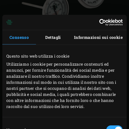
LA CONOSCENZA È
Consenso
Dettagli
Informazioni sui cookie
POTERE | TEL-TRU
TEMPERATURE GAUGE
Questo sito web utilizza i cookie
Utilizziamo i cookie per personalizzare contenuti ed
Durante la cottura si tratta di tecniche e temperature. La
annunci, per fornire funzionalità dei social media e per
analizzare il nostro traffico. Condividiamo inoltre
temperatura iniziale del tuo prodotto e la massima
informazioni sul modo in cui utilizza il nostro sito con i
temperatura interna che ti dirà quando è quasi ora di
nostri partner che si occupano di analisi dei dati web,
mangiare.
pubblicità e social media, i quali potrebbero combinarle
con altre informazioni che ha fornito loro o che hanno
E non dimentichiamo la temperatura all’interno del tuo
raccolto dal suo utilizzo dei loro servizi.
EGG. Perché la conoscenza è potere.
Per questa ragione, ogni Big Green Egg ha il suo
Selezione
termometro sulla cupola, il
Tel-Tru Temperature Gauge
.