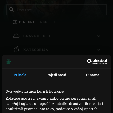
Sea
Pretrazi
FILTERI
RESET
X
GLAVNO JELO
FILTERI
KATEGORIJA
MAIN COURSE
(
3
)
PREMA
COURSES
FILTERI
BIJGERECHT
(
1
)
NIVO
CIJELI (KAO U CIJELOJ RIBI)
(
1
)
PREMA
HAPJE
(
1
)
CATEGORIES
FILTERI
DEEGWAREN
(
1
)
Privola
Pojedinosti
O nama
TEHNIKA KUHANJA
EASY
(
3
)
VOORGERECHT
(
1
)
PREMA
FISH
(
1
)
TIMEINDICATION
FILTERI
IZAZOVNO
(
1
)
Ova web-stranica koristi kolačiće
BAKING
(
3
)
MEAT
(
1
)
PREMA
Kolačiće upotrebljavamo kako bismo personalizirali
TECHNIQUES
INDIRECT COOKING
(
3
)
VEGETABLES
(
1
)
sadržaj i oglase, omogućili značajke društvenih medija i
analizirali promet. Isto tako, podatke o vašoj upotrebi
GRILLEN
(
1
)
VEGETARIAN
(
1
)