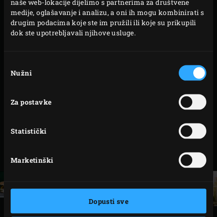
naše web-lokacije dijelimo s partnerima za društvene
medije, oglašavanje i analizu, a oni ih mogu kombinirati s
BRANCIN
(
1
)
drugim podacima koje ste im pružili ili koje su prikupili
BORRELBROOD
VEGETARIJANSKI
WELLINGTON
dok ste upotrebljavali njihove usluge.
Odabir
Nužni
pristanka
Za postavke
BRANCIN U SOLI
ROLADA OD
GOVEĐEG FLAMA
S PESTOM
Statistički
PREVIOUS
PAGE
NEXT
1
Marketinški
Dopusti sve