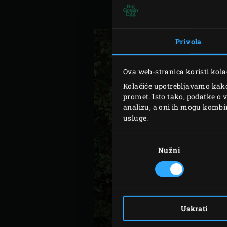
Privola
Ova web-stranica koristi kola
Kolačiće upotrebljavamo kako 
promet. Isto tako, podatke o 
analizu, a oni ih mogu kombini
usluge.
Odabir
pristanka
Nužni
Uskrati