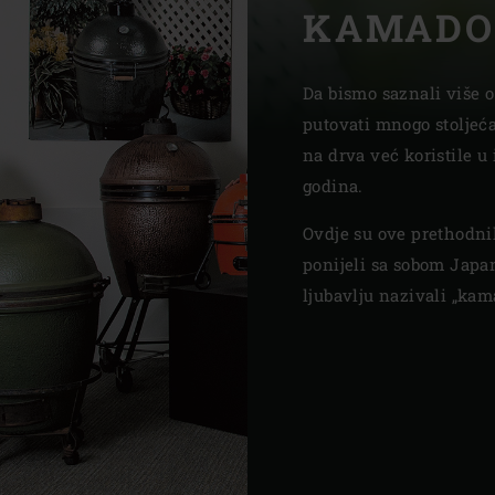
KAMADO
Slovenia | Slovenija
Spain | España
Da bismo saznali više 
putovati mnogo stoljeća
Sweden | Sverige
na drva već koristile u 
Switzerland (French) 
godina.
Switzerland | Schwei
Ovdje su ove prethodnike
ponijeli sa sobom Japan
Turkey | Türkiye
ljubavlju nazivali „kama