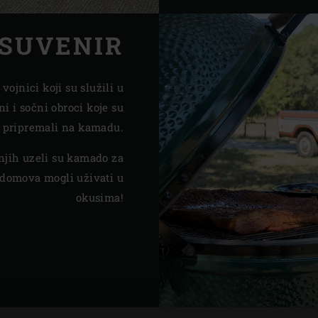
SUVENIR
ojnici koji su služili u
i i sočni obroci koje su
 pripremali na kamadu.
 njih uzeli su kamado za
domova mogli uživati ​​u
okusima!