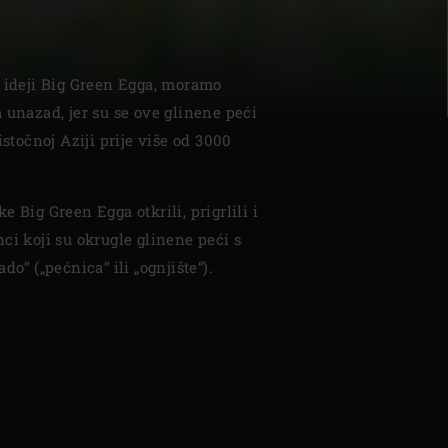
o ideji Big Green Egga, moramo
 unazad, jer su se ove glinene peći
istočnoj Aziji prije više od 3000
| Schweiz (Français)
z
 Big Green Egga otkrili, prigrlili i
ci koji su okrugle glinene peći s
do“ („pećnica“ ili „ognjište“).