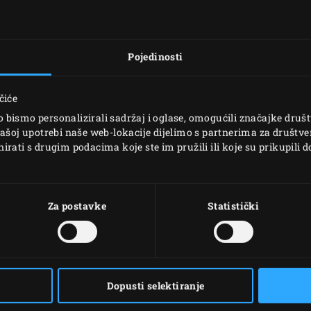
Pojedinosti
ATLANT
čiće
Big Green Egg otvorilo j
bismo personalizirali sadržaj i oglase, omogućili značajke društv
Georgia (SAD). Tvrtka k
vašoj upotrebi naše web-lokacije dijelimo s partnerima za društve
rati s drugim podacima koje ste im pružili ili koje su prikupili d
omogućila je cijelom s
kamada.
Big Green Egg započelo
Za postavke
Statistički
kamada. Nakon nekog 
odluka da se suvremeno
inovativni materijali 
kuhalu.
Dopusti selektiranje