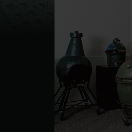
Denmark | Danmark
Estonia | Eesti
Finland | Suomi
France | France
Germany | Deutschland
Greece | Ελλάδα
Hungary | Magyarország