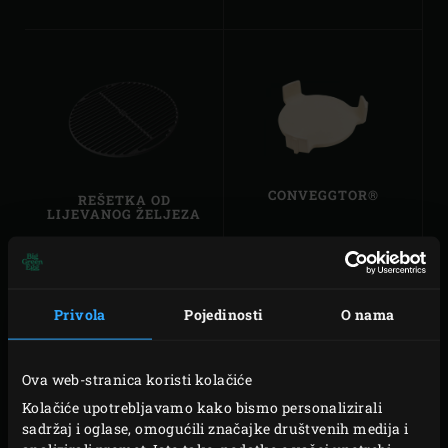
DIMLJENJE
(
7
)
PANNEN
(
6
)
ONDERDELEN
(
5
)
ONDERHOUD
(
5
)
THERMOMETERS
(
4
)
CONVEGGTOR®
REŠETKA OD
LIJEVANOG ŽELJEZA
Privola
Pojedinosti
O nama
Ova web-stranica koristi kolačiće
Kolačiće upotrebljavamo kako bismo personalizirali
KAMEN ZA PEČENJE
EGGSPANDER
sadržaj i oglase, omogućili značajke društvenih medija i
KOMPLET OD 5
DIJELOVA