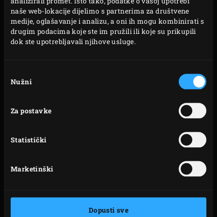
analizirali promet. Isto tako, podatke o vašoj upotrebi
naše web-lokacije dijelimo s partnerima za društvene
medije, oglašavanje i analizu, a oni ih mogu kombinirati s
drugim podacima koje ste im pružili ili koje su prikupili
dok ste upotrebljavali njihove usluge.
Odabir
Nužni
pristanka
DVODIJELNI STALAK
CONVEGGTOR KOŠARA
NA VIŠE RAZINA
Za postavke
Statistički
Marketinški
DUTCHOVEN OD
ZELENI DUTCHOVEN
Dopusti sve
LIJEVANOG ŽELJEZA