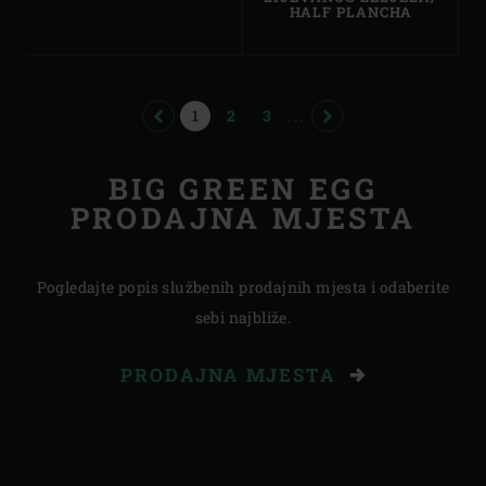
HALF PLANCHA
PREVIOUS
PAGE
PAGE
PAGE
NEXT
1
2
3
...
BIG GREEN EGG
PRODAJNA MJESTA
Pogledajte popis službenih prodajnih mjesta i odaberite
sebi najbliže.
PRODAJNA MJESTA