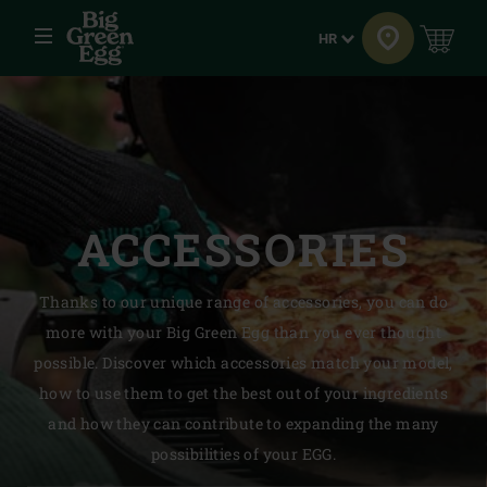
Jelovnik
Jezik
HR
ACCESSORIES
Thanks to our unique range of accessories, you can do
more with your Big Green Egg than you ever thought
possible. Discover which accessories match your model,
how to use them to get the best out of your ingredients
and how they can contribute to expanding the many
possibilities of your EGG.