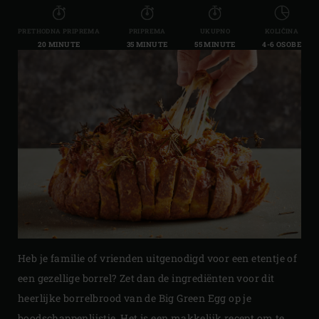
PRETHODNA PRIPREMA
PRIPREMA
UKUPNO
KOLIČINA
20 MINUTE
35 MINUTE
55 MINUTE
4-6 OSOBE
Heb je familie of vrienden uitgenodigd voor een etentje of
een gezellige borrel? Zet dan de ingrediënten voor dit
heerlijke borrelbrood van de Big Green Egg op je
boodschappenlijstje. Het is een makkelijk recept om te