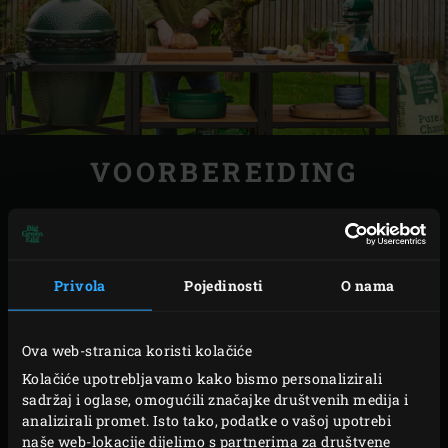
VOORBEREIDING
Steek de
houtskool
in de Big Green Egg aan en
verwarm met het
hitteschild
en het
rvs-rooster
tot
een temperatuur van 180 °C. Pel en snipper intussen
Privola
Pojedinosti
O nama
voor de kruidenboter de uien en de knoflook. Snijd
het vruchtvlees uit de partjes gepekelde citroen (en
Ova web-stranica koristi kolačiće
gooi dit weg) en snijd de schillen fijn. Snijd de takjes
Kolačiće upotrebljavamo kako bismo personalizirali
peterselie fijn.
sadržaj i oglase, omogućili značajke društvenih medija i
Voeg de boter, ui, knoflook, gepekelde citroenschil,
analizirali promet. Isto tako, podatke o vašoj upotrebi
naše web-lokacije dijelimo s partnerima za društvene
peterselie, chilivlokken, kerriepoeder, gerookt