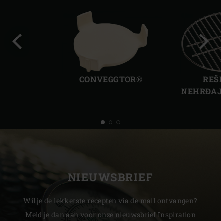
Prethodni
Slije
slajd
slajd
CONVEGGTOR®
REŠ
NEHRĐAJ
NIEUWSBRIEF
Wil je de lekkerste recepten via de mail ontvangen?
Meld je dan aan voor onze nieuwsbrief Inspiration