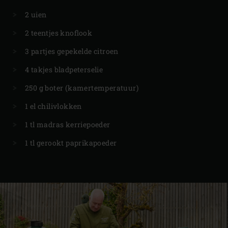
2 uien
2 teentjes knoflook
3 partjes gepekelde citroen
4 takjes bladpeterselie
250 g boter (kamertemperatuur)
1 el chilivlokken
1 tl madras kerriepoeder
1 tl gerookt paprikapoeder