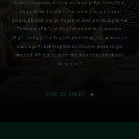
Laat je inspireren en haal meer uit je Big Green Egg!
Dompel jezelf onder in een wereld vol culinaire
mogelijkheden. Stel je vragen en deel je ervaringen via
Facebook (BigGreenEggNederland) en Instagram
(BigGreenEgg_NL). Tag @BigGreenEgg_NL, gebruik de
hashtags #TheEvergreen en #forevergreen en get
featured! Wij zijn makers van mooie herinneringen.
Doe je mee?
DOE JE MEE?