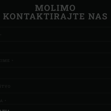
MOLIMO
KONTAKTIRAJTE NAS
IMO KONTAKTIRAJTE NAS
*
ZIME
*
ŠTVO
VA
*