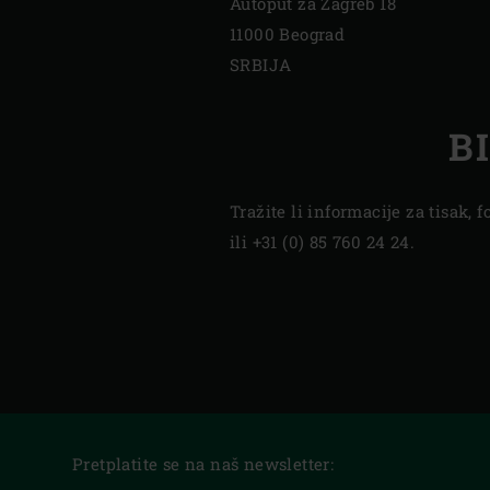
Autoput za Zagreb 18
11000 Beograd
SRBIJA
B
Tražite li informacije za tisak,
ili +31 (0) 85 760 24 24.
Pretplatite se na naš newsletter: