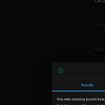
E-M
BRO
PRE
Privola
ZAH
Ova web-stranica koristi kola