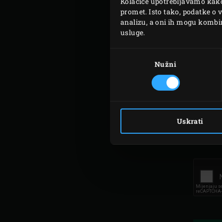
Kolačiće upotrebljavamo kako 
promet. Isto tako, podatke o 
analizu, a oni ih mogu kombini
usluge.
Odabir
pristanka
Nužni
Uskrati