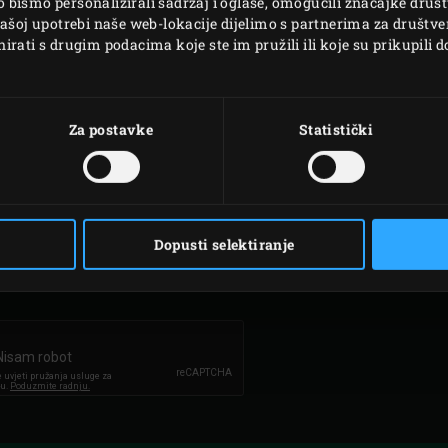
bismo personalizirali sadržaj i oglase, omogućili značajke društv
vašoj upotrebi naše web-lokacije dijelimo s partnerima za društve
rati s drugim podacima koje ste im pružili ili koje su prikupili d
Za postavke
Statistički
YES, I WOULD LIKE MY DATA TO BE SHARED W
BIG GREEN EGG EUROPE SO THAT THEY CAN R
Dopusti selektiranje
TO MY CONTACT REQUEST *