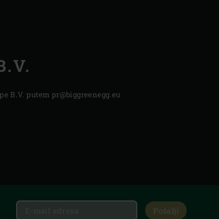
.V.
Europe B.V. putem pr@biggreenegg.eu
Pošalji