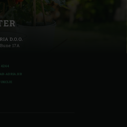
TER
IA D.O.O.
| Schweiz (Français)
 Bune 17A
z
 4244
R-ADRIA.HR
RUKCIJE