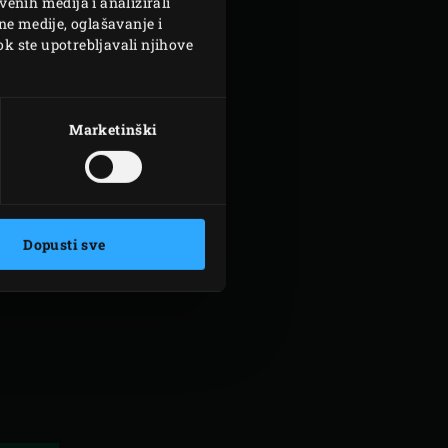
enih medija i analizirali
ne medije, oglašavanje i
ok ste upotrebljavali njihove
Marketinški
ITH
ESPOND
Dopusti sve