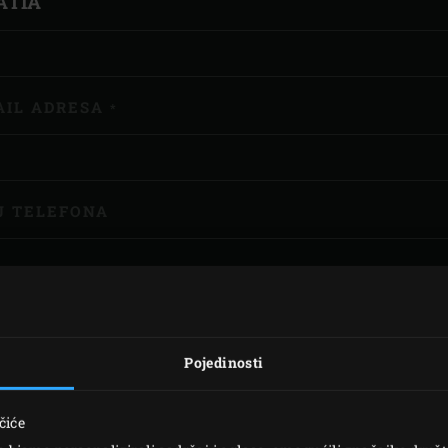
AIL ADRESA
*
J TELEFONA
DMET
*
Pojedinosti
TJEV ZA KONTAKT
*
čiće