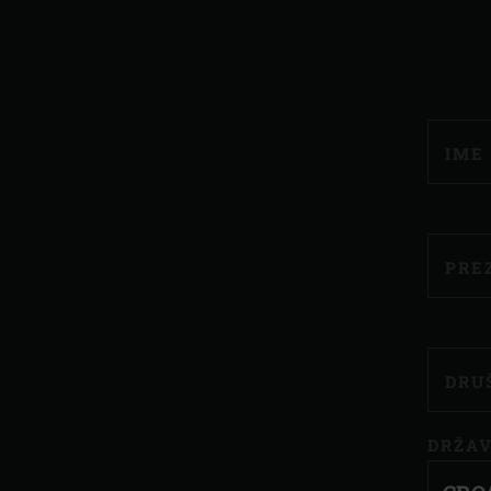
MOL
IME
PRE
DRU
DRŽA