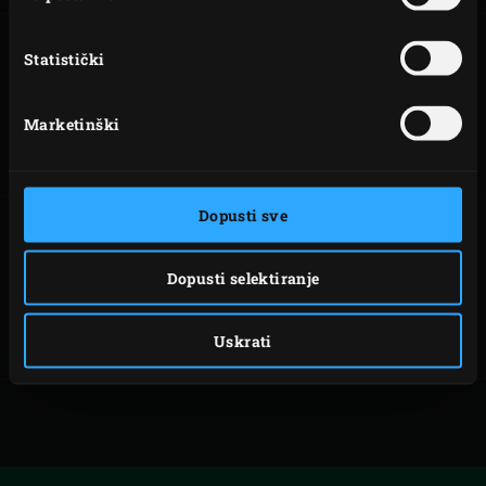
Statistički
KORIŠTENJE
ČIŠĆENJE EGGA
VAŠEG EGGA
Marketinški
Dopusti sve
Dopusti selektiranje
ODRŽAVANJE
USLUGA I
EGGA
JAMSTVO
Uskrati