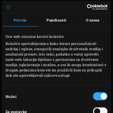
Jednog dana možda će vam trebati pomoć oko vašeg Big
Privola
Pojedinosti
O nama
Green Egga. Sljedeće stranice pružaju upute i detalje o
našoj usluzi ususret tom danu. Nastavite čitati, a mi
Ova web-stranica koristi kolačiće
ćemo vas naučiti kako sastaviti, koristiti, očistiti i
Kolačiće upotrebljavamo kako bismo personalizirali
održavati svoj EGG! Video u vodiču za brzi početak nudi
sadržaj i oglase, omogućili značajke društvenih medija i
kratki sažetak svega, dok sljedeće stranice detaljno
analizirali promet. Isto tako, podatke o vašoj upotrebi
opisuju svaku temu.
Registrirajte
svoj EGG kako biste
naše web-lokacije dijelimo s partnerima za društvene
medije, oglašavanje i analizu, a oni ih mogu kombinirati s
uživali u blagodatima naše usluge i našeg jamstva.
drugim podacima koje ste im pružili ili koje su prikupili
dok ste upotrebljavali njihove usluge.
Odabir
REGISTRIRAJTE
SASTAVLJANJE
Nužni
pristanka
VAŠ EGG
VAŠEG EGGA
Za postavke