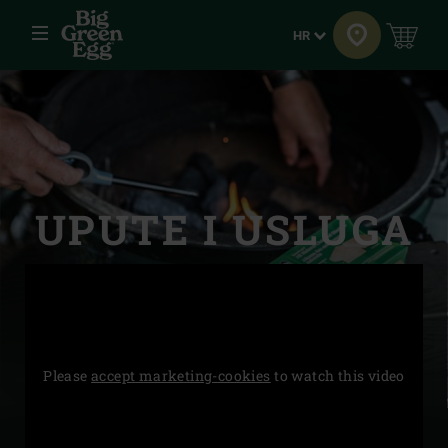
Jelovnik
Jezik
HR
UPUTE I USLUGA
Please
accept marketing-cookies
to watch this video