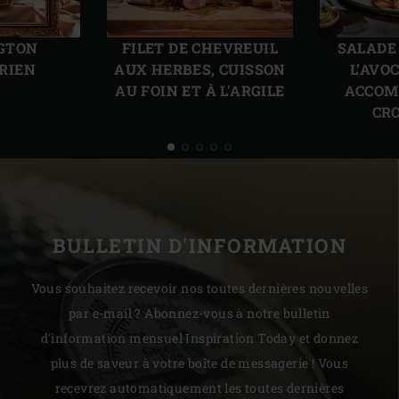
Diapo
Diap
précédente
suiv
GTON
FILET DE CHEVREUIL
SALADE
RIEN
AUX HERBES, CUISSON
L’AVO
AU FOIN ET À L'ARGILE
ACCOM
CR
BULLETIN D'INFORMATION
Vous souhaitez recevoir nos toutes dernières nouvelles
par e-mail ? Abonnez-vous à notre bulletin
d'information mensuel Inspiration Today et donnez
plus de saveur à votre boîte de messagerie ! Vous
recevrez automatiquement les toutes dernières