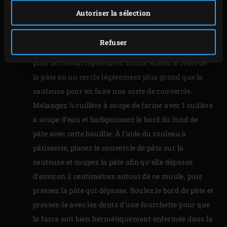
la sauteuse. À l’aide du rouleau à pâtisserie,
Autoriser la sélection
tapissez la sauteuse de pâte et laissez cette dernière
bien dépasser sur les bords.
Refuser
Répartissez la farce sur la pâte et égalisez-la. Sur un
plan de travail légèrement fariné, étalez le reste de
la pâte en un cercle légèrement plus grand que la
sauteuse pour en faire une sorte de couvercle.
Mélangez ½ cuillère à soupe de farine avec 1 cuillère
à soupe d’eau et badigeonnez le bord du fond de
pâte avec cette bouillie. À l’aide du rouleau à
pâtisserie, placez le couvercle de pâte sur la
sauteuse et coupez la pâte afin qu’elle dépasse
d’environ 2 centimètres autour de ce moule, puis
pressez la pâte qui dépasse. Roulez le bord de pâte et
pressez-le avec les dents d’une fourchette pour que
la farce soit bien hermétiquement enfermée dans la