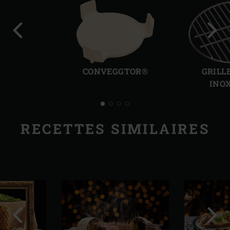
Diapo
Diap
précédente
suiv
CONVEGGTOR®
GRILL
INO
RECETTES SIMILAIRES