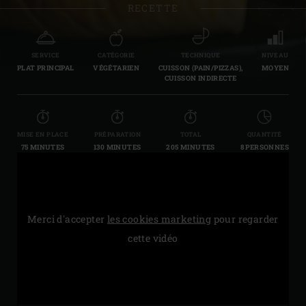
RECETTE
SERVICE
CATÉGORIE
TECHNIQUE
NIVEAU
PLAT PRINCIPAL
VÉGÉTARIEN
CUISSON (PAIN/PIZZAS),
MOYEN
CUISSON INDIRECTE
MISE EN PLACE
PRÉPARATION
TOTAL
QUANTITÉ
75 MINUTES
130 MINUTES
205 MINUTES
8 PERSONNES
Merci d'accepter
les cookies marketing
pour regarder
cette vidéo