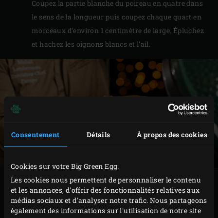
Coupez la partie blanche du poireau en quatre dans
le sens de la longueur puis coupez chaque quart en
morceaux d’environ 1 centimètre de large. Épluchez
et hachez les oignons blancs et l’ail.
Consentement
Détails
À propos des cookies
Cookies sur votre Big Green Egg.
Les cookies nous permettent de personnaliser le contenu
PRÉPARATION
et les annonces, d'offrir des fonctionnalités relatives aux
médias sociaux et d'analyser notre trafic. Nous partageons
Faites fondre le beurre dans la
cocotte en fonte
.
également des informations sur l'utilisation de notre site