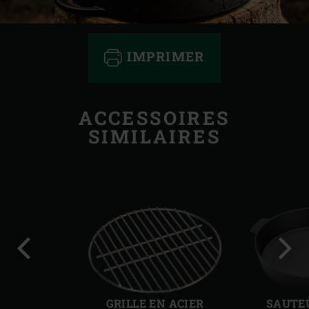
IMPRIMER
ACCESSOIRES
SIMILAIRES
Diapo
Diap
précédente
suiv
GRILLE EN ACIER
SAUTEU