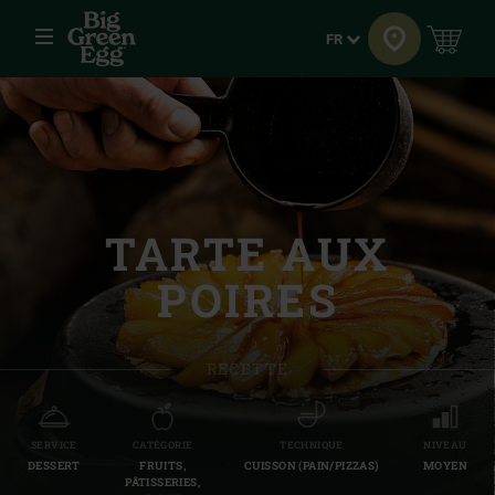
Menu
Langue
FR
TARTE AUX
POIRES
RECETTE
SERVICE
CATÉGORIE
TECHNIQUE
NIVEAU
DESSERT
FRUITS,
CUISSON (PAIN/PIZZAS)
MOYEN
PÂTISSERIES,