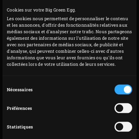
Sortez le poêlon de l’EGG et laissez refroidir vos
Cookies sur votre Big Green Egg.
fruits. Sortez également la pierre de cuisson de
Les cookies nous permettent de personnaliser le contenu
l’EGG et laissez-la refroidir. Pendant ce temps, faites
et les annonces, d'offrir des fonctionnalités relatives aux
dégeler les carrés de pâte feuilletée pour votre fond
médias sociaux et d'analyser notre trafic. Nous partageons
de tarte.
également des informations sur l'utilisation de notre site
avec nos partenaires de médias sociaux, de publicité et
Posez les carrés de pâte feuilletée les uns sur les
d'analyse, qui peuvent combiner celles-ci avec d'autres
autres entre 2 feuilles de papier sulfurisé et étalez-
informations que vous leur avez fournies ou qu'ils ont
les au rouleau jusqu’à obtenir un diamètre
collectées lors de votre utilisation de leurs services.
légèrement supérieur à celui du poêlon. Coupez la
pâte pour obtenir un beau cercle (Ø 27 cm). Placez
Sélection
une pierre de cuisson froide sur la grille de l’EGG et
Nécessaires
du
consentement
posez le cercle de pâte dessus, entre les 2 feuilles de
papier sulfurisé. Recouvrez le tout d’une seconde
Préférences
pierre de cuisson froide. Fermez le couvercle de
l’EGG et faites cuire le fond de tarte env. 10 minutes.
Statistiques
Retirez la pierre de cuisson du dessus ainsi que la