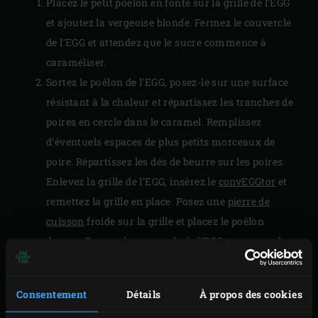
Placez le petit poêlon en fonte sur la grille de l’EGG
et ajoutez la vergeoise blonde. Fermez le couvercle
de l’EGG et attendez que le sucre commence à
caraméliser.
Sortez le poêlon de l’EGG, posez-le sur une surface
résistant à la chaleur et répartissez les tranches de
poires en cercle dans le caramel. Remplissez
d’éventuels espaces de plus petits morceaux de
poire. Répartissez les dés de beurre sur les poires.
Enlevez la grille de l’EGG, insérez le
convEGGtor
et
remettez la grille en place. Posez une
pierre de
cuisson
froide sur la grille et placez le poêlon
dessus. Fermez le couvercle de l’EGG et amenez la
température de l’EGG à 180 °C. Faites cuire votre
garniture env. 45 minutes, jusqu’à ce que les poires
Consentement
Détails
À propos des cookies
soient bien tendres et caramélisées.