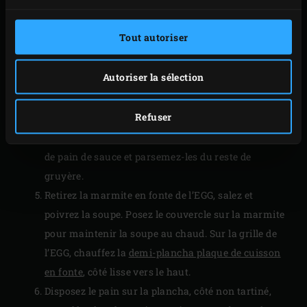
de la farine et laissez cuire quelques minutes.
Veillez à ce que le roux ne se colore pas trop.
Tout autoriser
Versez petit à petit le lait dans le roux en remuant
au fouet jusqu’à obtention d’une sauce lisse.
Autoriser la sélection
Laissez la préparation réduire jusqu’à ce qu’elle
prenne la consistance d’un yaourt épais. Salez et
Refuser
ajoutez la noix de muscade. Mélangez un tiers du
gruyère dans la béchamel. Recouvrez les tranches
de pain de sauce et parsemez-les du reste de
gruyère.
Retirez la marmite en fonte de l’EGG, salez et
poivrez la soupe. Posez le couvercle sur la marmite
pour maintenir la soupe au chaud. Sur la grille de
l’EGG, chauffez la
demi-plancha plaque de cuisson
en fonte
, côté lisse vers le haut.
Disposez le pain sur la plancha, côté non tartiné,