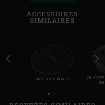
ACCESSOIRES
SIMILAIRES
Diapo
Diap
précédente
suiv
FAITOUT
GRILLE EN FONTE
EN