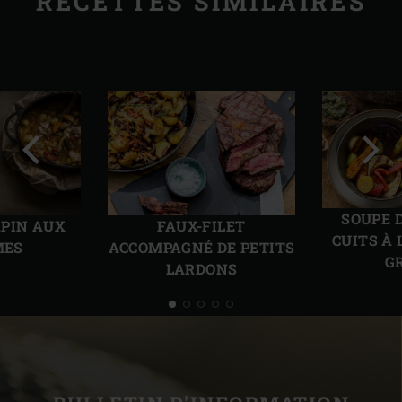
RECETTES SIMILAIRES
Diapo
Diap
précédente
suiv
SOUPE 
APIN AUX
FAUX-FILET
CUITS À 
MES
ACCOMPAGNÉ DE PETITS
G
LARDONS