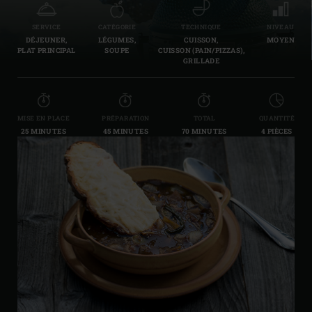
SERVICE
CATÉGORIE
TECHNIQUE
NIVEAU
DÉJEUNER,
LÉGUMES,
CUISSON,
MOYEN
PLAT PRINCIPAL
SOUPE
CUISSON (PAIN/PIZZAS),
GRILLADE
MISE EN PLACE
PRÉPARATION
TOTAL
QUANTITÉ
25 MINUTES
45 MINUTES
70 MINUTES
4 PIÈCES