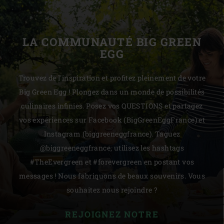
LA COMMUNAUTÉ BIG GREEN
EGG
Trouvez de l'inspiration et profitez pleinement de votre
Big Green Egg ! Plongez dans un monde de possibilités
culinaires infinies. Posez vos QUESTIONS et partagez
vos expériences sur Facebook (BigGreenEggFrance) et
Instagram (biggreeneggfrance). Taguez
@biggreeneggfrance, utilisez les hashtags
#TheEvergreen et #forevergreen en postant vos
messages ! Nous fabriquons de beaux souvenirs. Vous
souhaitez nous rejoindre ?
REJOIGNEZ NOTRE