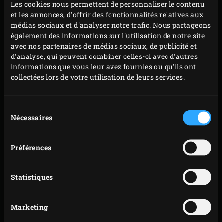
Placez la
marmite en fonte
sur la grille et ajoutez le
Les cookies nous permettent de personnaliser le contenu
et les annonces, d'offrir des fonctionnalités relatives aux
beurre. Ajoutez les oignons et l’ail une fois que le
médias sociaux et d'analyser notre trafic. Nous partageons
beurre commence à se colorer. Faites rissolez les
également des informations sur l'utilisation de notre site
oignons, en les remuant régulièrement, jusqu’à ce
avec nos partenaires de médias sociaux, de publicité et
d'analyse, qui peuvent combiner celles-ci avec d'autres
qu’ils soient translucides. Ajoutez la farine au
informations que vous leur avez fournies ou qu'ils ont
mélange et laissez cuire au moins 3 minutes.
collectées lors de votre utilisation de leurs services.
Refermez le couvercle de l’EGG après chaque
manipulation.
Sélection
Versez délicatement et sans cesser de tourner le
Nécessaires
du
bouillon de bœuf dans la marmite en fonte. Ajoutez
consentement
les clous de girofle et la sauge. Fermez le couvercle
Préférences
de l’EGG et amenez à ébullition. Laissez la soupe
mijoter 15 à 20 minutes.
Statistiques
Pendant ce temps, préparez la béchamel pour le
toast : faites fondre le beurre dans une petite
Marketing
casserole sur la cuisinière, ajoutez tout en remuant