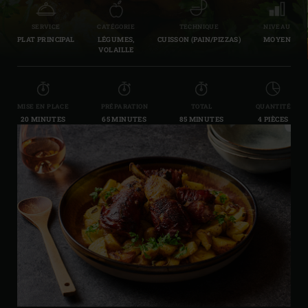
SERVICE
CATÉGORIE
TECHNIQUE
NIVEAU
PLAT PRINCIPAL
LÉGUMES,
CUISSON (PAIN/PIZZAS)
MOYEN
VOLAILLE
MISE EN PLACE
PRÉPARATION
TOTAL
QUANTITÉ
20 MINUTES
65 MINUTES
85 MINUTES
4 PIÈCES