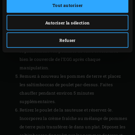
température à cœur à l’aide d’un
thermomètre à
Tout autoriser
lecture instantanée
.
Retirez les saltimboccas de poulet de la sauteuse et
Autoriser la sélection
réservez-les. Mettez les pommes de terre, l’échalote
et l’ail dans la sauteuse et faites-les revenir pendant
Refuser
environ 10 minutes dans le reste de beurre. Remuez
régulièrement vos pommes de terre et refermez
bien le couvercle de l’EGG après chaque
manipulation.
Remuez à nouveau les pommes de terre et placez
les saltimboccas de poulet par-dessus. Faites
chauffer pendant environ 5 minutes
supplémentaires.
Retirez le poulet de la sauteuse et réservez-le.
Incorporez la crème fraîche au mélange de pommes
de terre puis transférez-le dans un plat. Déposez les