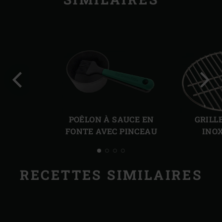
Diapo
Diap
précédente
suiv
POÊLON À SAUCE EN
GRILL
FONTE AVEC PINCEAU
INO
RECETTES SIMILAIRES