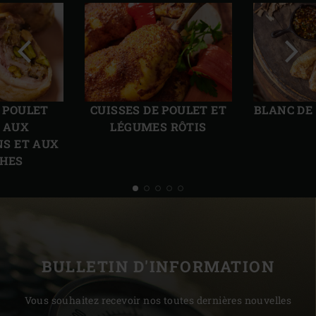
Diapo
Diap
précédente
suiv
E POULET
CUISSES DE POULET ET
BLANC DE
S AUX
LÉGUMES RÔTIS
S ET AUX
CHES
BULLETIN D'INFORMATION
Vous souhaitez recevoir nos toutes dernières nouvelles