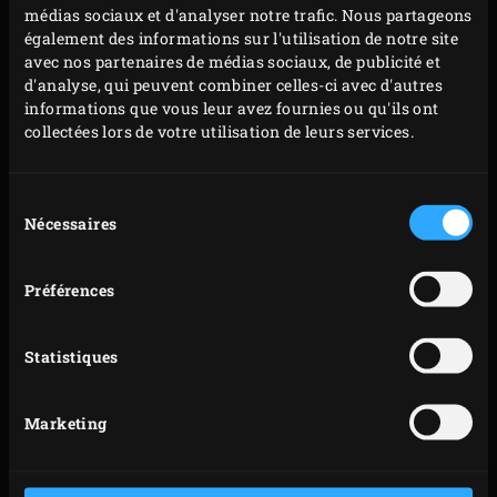
portez la température à 200 °C, avec la
grille en
médias sociaux et d'analyser notre trafic. Nous partageons
acier inoxydable
en place à l’intérieur. Pendant que
également des informations sur l'utilisation de notre site
avec nos partenaires de médias sociaux, de publicité et
vous préchauffez l’EGG, placez la
sauteuse
sur la
d'analyse, qui peuvent combiner celles-ci avec d'autres
grille. Pendant ce temps, pour la garniture, coupez
informations que vous leur avez fournies ou qu'ils ont
grossièrement les pommes de terre. Épluchez et
collectées lors de votre utilisation de leurs services.
émincez les échalotes et l’ail.
Faites fondre le beurre dans la sauteuse. Placez les
Sélection
saltimboccas de poulet dans la sauteuse et faites-
Nécessaires
du
consentement
les cuire pendant environ 10 minutes ; arrosez
régulièrement avec le beurre de la sauteuse et
Préférences
refermez le couvercle de l’EGG après chaque
manipulation.
Statistiques
Retournez les saltimboccas de poulet et placez la
branche de sauge dans la sauteuse. Poursuivez la
Marketing
cuisson jusqu’à ce que le poulet atteigne une
température à cœur de 75 °C. Vous pouvez vérifier la