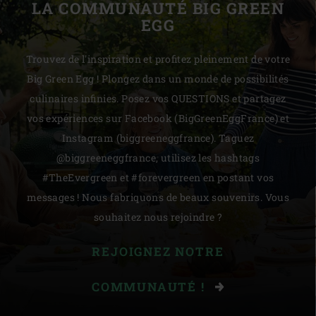
LA COMMUNAUTÉ BIG GREEN
EGG
Trouvez de l'inspiration et profitez pleinement de votre
Big Green Egg ! Plongez dans un monde de possibilités
culinaires infinies. Posez vos QUESTIONS et partagez
vos expériences sur Facebook (BigGreenEggFrance) et
Instagram (biggreeneggfrance). Taguez
@biggreeneggfrance, utilisez les hashtags
#TheEvergreen et #forevergreen en postant vos
messages ! Nous fabriquons de beaux souvenirs. Vous
souhaitez nous rejoindre ?
REJOIGNEZ NOTRE
COMMUNAUTÉ !