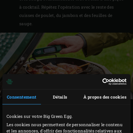
à cocktail. Répétez l’opération avec le reste des
cuisses de poulet, du jambon et des feuilles de
sauge.
Consentement
Détails
À propos des cookies
PRÉPARATION
Cookies sur votre Big Green Egg.
Les cookies nous permettent de personnaliser le contenu
Allumez le
charbon
de bois dans le Big Green Egg et
et les annonces, d'offrir des fonctionnalités relatives aux