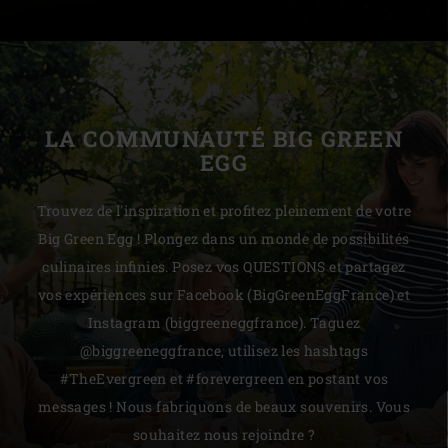
LA COMMUNAUTÉ BIG GREEN
EGG
Trouvez de l'inspiration et profitez pleinement de votre
Big Green Egg ! Plongez dans un monde de possibilités
culinaires infinies. Posez vos QUESTIONS et partagez
vos expériences sur Facebook (BigGreenEggFrance) et
Instagram (biggreeneggfrance). Taguez
@biggreeneggfrance, utilisez les hashtags
#TheEvergreen et #forevergreen en postant vos
messages ! Nous fabriquons de beaux souvenirs. Vous
souhaitez nous rejoindre ?