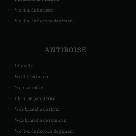
½ c. à s. de harissa
½ c. à s. de flocons de piment
ANTIBOISE
1 tomate
½ petite échalote
½ gousse d’ail
1 brin de persil frisé
¼ de branche de thym
¼ de branche de romarin
¼ c. à c. de flocons de piment