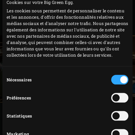
couteau à filet de la tête à la queue des deux côtés ;
Cookies sur votre Big Green Egg.
ne coupez pas la peau à l’arrière, les filets doivent
Les cookies nous permettent de personnaliser le contenu
et les annonces, d'offrir des fonctionnalités relatives aux
rester attachés pour que vous puissiez les ouvrir
médias sociaux et d'analyser notre trafic. Nous partageons
« en papillon ». Détachez ou coupez l’arête centrale.
également des informations sur l'utilisation de notre site
avec nos partenaires de médias sociaux, de publicité et
d'analyse, qui peuvent combiner celles-ci avec d'autres
informations que vous leur avez fournies ou qu'ils ont
collectées lors de votre utilisation de leurs services.
Sélection
Nécessaires
du
consentement
Préférences
PRÉPARATION
Statistiques
Allumez le charbon de bois dans le Big Green Egg et
Marketing