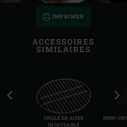
IMPRIMER
ACCESSOIRES
SIMILAIRES
Diapo
Diap
précédente
suiv
GRILLE EN ACIER
DEMI-GRI
INOXYDABLE