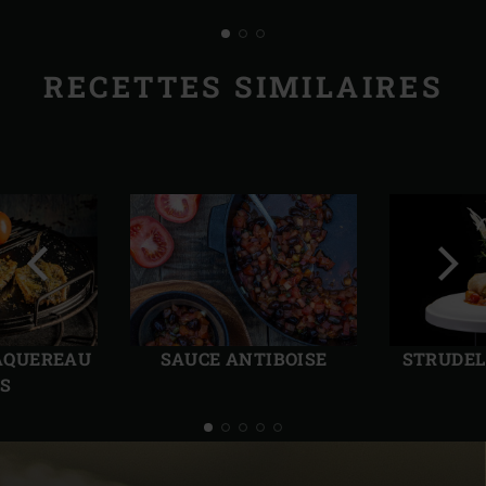
RECETTES SIMILAIRES
Diapo
Diap
précédente
suiv
MAQUEREAU
SAUCE ANTIBOISE
STRUDEL
TS