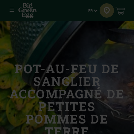
Menu
Langue
FR
POT-AU-FEU DE
SANGLIER
ACCOMPAGNÉ DE
PETITES
POMMES DE
TERRE