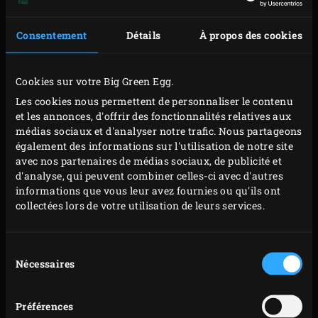
rabattez le couvercle de l’EGG et attendez que le
faitout soit bien chaud. Ajoutez l’huile de tournesol,
Consentement
Détails
À propos des cookies
les cubes de pancetta et les rondelles d’échalote et
faites cuire le tout jusqu’à ce que les échalotes
Cookies sur votre Big Green Egg.
soient bien glacées. Incorporez le jarret de sanglier
Les cookies nous permettent de personnaliser le contenu
et faites-le légèrement dorer de chaque côté.
et les annonces, d'offrir des fonctionnalités relatives aux
Ajoutez l’ail, les carottes, le gingembre, le céleri-
médias sociaux et d'analyser notre trafic. Nous partageons
rave, les grains de poivre, le bâtonnet de cannelle,
également des informations sur l'utilisation de notre site
avec nos partenaires de médias sociaux, de publicité et
les pruneaux et les branches de thym. Mélangez
d'analyse, qui peuvent combiner celles-ci avec d'autres
bien le tout et arrosez de bière. Rabattez le couvercle
informations que vous leur avez fournies ou qu'ils ont
de l’EGG et faites bouillir le jus.
collectées lors de votre utilisation de leurs services.
Retirez le faitout en fonte de l’EGG. Soulevez la grille,
posez le
convEGGtor
et replacez la grille. Reposez le
Sélection
faitout en fonte sur la grille, rabattez le couvercle de
Nécessaires
du
consentement
l’EGG et faites monter la température à environ
120 °C. Laissez mijoter environ 4 heures de sorte
Préférences