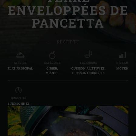
ENVELOPPÉES DE
PANCETTA
RECETTE
SERVICE
CATÉGORIE
TECHNIQUE
NIVEAU
PLAT PRINCIPAL
GIBIER,
CUISSON À L'ÉTUVÉE,
MOYEN
VIANDE
CUISSON INDIRECTE
QUANTITÉ
4 PERSONNES