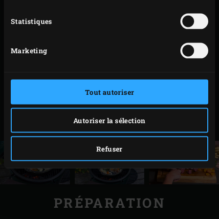
que la viande soit bien tendre.
Contrôlez la cuisson de la viande (laissez-la mijoter
Statistiques
plus longtemps si nécessaire), retirez le couvercle
du faitout en fonte et rabattez celui de l’EGG. Laissez
Marketing
mijoter 15 à 20 minutes supplémentaires de sorte
que le jus réduise et que le pot-au-feu de sanglier
s’imprègne de l’irrésistible saveur du Big Green Egg.
Tout autoriser
Retirez le faitout en fonte de l’EGG et laissez
refroidir. Reposez le couvercle sur le faitout et
Autoriser la sélection
placez-le au réfrigérateur.
Refuser
PRÉPARATION