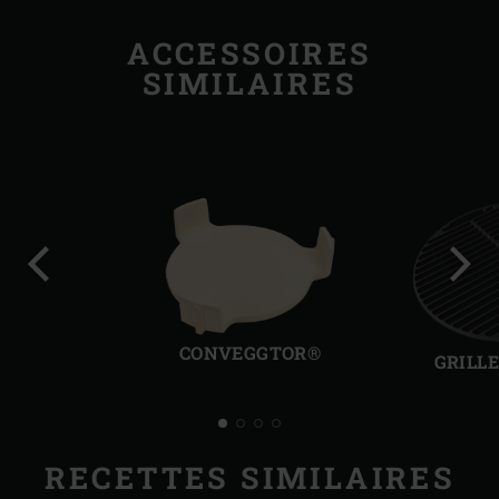
ACCESSOIRES
SIMILAIRES
Diapo
Diap
précédente
suiv
CONVEGGTOR®
GRILL
RECETTES SIMILAIRES