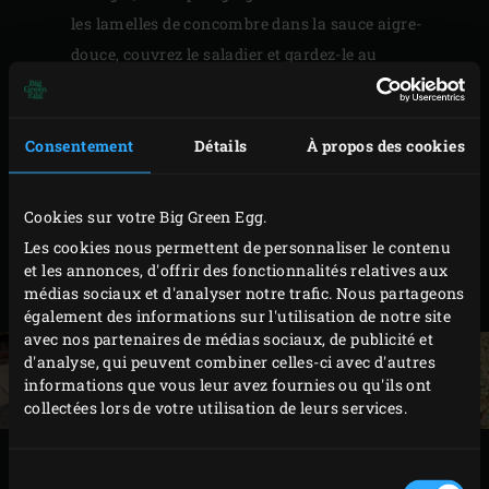
les lamelles de concombre dans la sauce aigre-
douce, couvrez le saladier et gardez-le au
réfrigérateur.
Pour réaliser la marinade, épluchez le gingembre,
Consentement
Détails
À propos des cookies
les oignons et l’ail. Débitez ces derniers, ainsi que le
piment, en gros morceaux et réduisez le tout en
purée dans un robot de cuisine. Badigeonnez les
Cookies sur votre Big Green Egg.
morceaux de lard très généreusement du mélange,
Les cookies nous permettent de personnaliser le contenu
couvrez-les et laissez-les mariner au moins une
et les annonces, d'offrir des fonctionnalités relatives aux
médias sociaux et d'analyser notre trafic. Nous partageons
heure au réfrigérateur.
également des informations sur l'utilisation de notre site
avec nos partenaires de médias sociaux, de publicité et
d'analyse, qui peuvent combiner celles-ci avec d'autres
informations que vous leur avez fournies ou qu'ils ont
collectées lors de votre utilisation de leurs services.
PRÉPARATION
Sélection