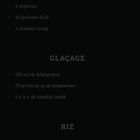
2 oignons
10 gousses d’ail
½ piment rouge
GLAÇAGE
150 ml de
ketjap asin
75 ml de sirop de gingembre
1 c. à s. de
sambal oelek
RIZ