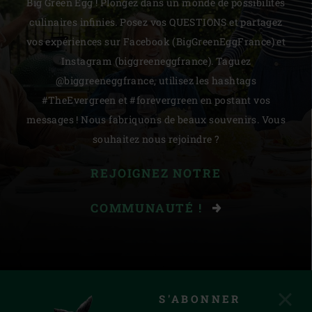
Big Green Egg ! Plongez dans un monde de possibilités
culinaires infinies. Posez vos QUESTIONS et partagez
vos expériences sur Facebook (BigGreenEggFrance) et
Instagram (biggreeneggfrance). Taguez
@biggreeneggfrance, utilisez les hashtags
#TheEvergreen et #forevergreen en postant vos
messages ! Nous fabriquons de beaux souvenirs. Vous
souhaitez nous rejoindre ?
REJOIGNEZ NOTRE
COMMUNAUTÉ !
S'ABONNER