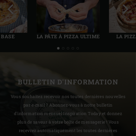
Diapo
Diap
précédente
suiv
 BASE
LA PÂTE À PIZZA ULTIME
LA PIZ
BULLETIN D'INFORMATION
Vous souhaitez recevoir nos toutes dernières nouvelles
par e-mail ? Abonnez-vous à notre bulletin
d'information mensuel Inspiration Today et donnez
plus de saveur à votre boîte de messagerie ! Vous
recevrez automatiquement les toutes dernières