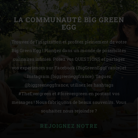
LA COMMUNAUTÉ BIG GREEN
EGG
Trouvez de l'inspiration et profitez pleinement de votre
Big Green Egg ! Plongez dans un monde de possibilités
culinaires infinies. Posez vos QUESTIONS et partagez
vos expériences sur Facebook (BigGreenEggFrance) et
Instagram (biggreeneggfrance). Taguez
@biggreeneggfrance, utilisez les hashtags
#TheEvergreen et #forevergreen en postant vos
messages ! Nous fabriquons de beaux souvenirs. Vous
souhaitez nous rejoindre ?
REJOIGNEZ NOTRE