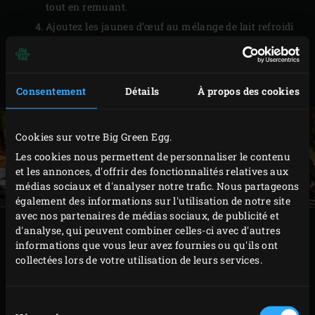
tout en remuant.
Ajoutez les jaunes d’œuf au mélange de lait refroidi
puis versez cette crème au travers d’une passoire.
Laissez reposer la crème à couvert au réfrigérateur
pendant 24 heures.
Consentement
Détails
À propos des cookies
Cookies sur votre Big Green Egg.
Les cookies nous permettent de personnaliser le contenu
et les annonces, d'offrir des fonctionnalités relatives aux
médias sociaux et d'analyser notre trafic. Nous partageons
également des informations sur l'utilisation de notre site
avec nos partenaires de médias sociaux, de publicité et
PRÉPARATION
d'analyse, qui peuvent combiner celles-ci avec d'autres
informations que vous leur avez fournies ou qu'ils ont
collectées lors de votre utilisation de leurs services.
Allumez le
charbon de bois
dans le Big Green Egg et
faites-le chauffer à une température de 220 °C avec
Sélection
le
convEGGtor
et la
grille en acier inoxydable
en