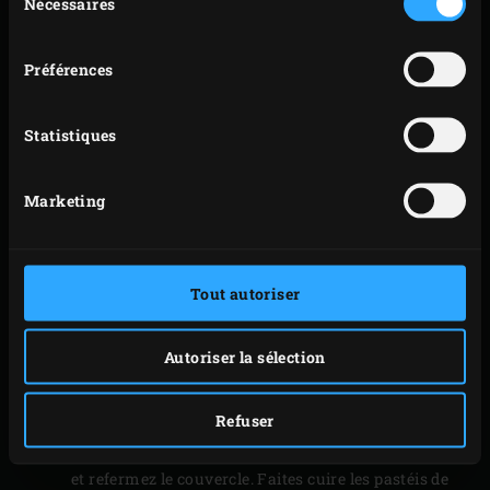
Nécessaires
du
place à l’intérieur.
consentement
Pendant ce temps, pour les tartelettes en pâte
Préférences
feuilletée, déroulez les rouleaux de pâte feuilletée et
retirez le papier de cuisson. Roulez de nouveau les
Statistiques
pâtes feuilletées à partir d’un des petits côtés et
découpez chaque rouleau en 10 tranches égales.
Marketing
Beurrez 20 petits moules pour pastéis de nata,
saupoudrez-les de farine et éliminez l’excès de
farine en les tapotant. Pressez une tranche de pâte
Tout autoriser
feuilletée dans chaque petit moule.
Placez la
pierre de cuisson
sur la grille de l’EGG et
laissez préchauffer pendant environ 10 minutes.
Autoriser la sélection
Répartissez la crème pâtissière dans les petits
moules.
Refuser
Placez les moules sur la pierre de cuisson de l’EGG
et refermez le couvercle. Faites cuire les pastéis de