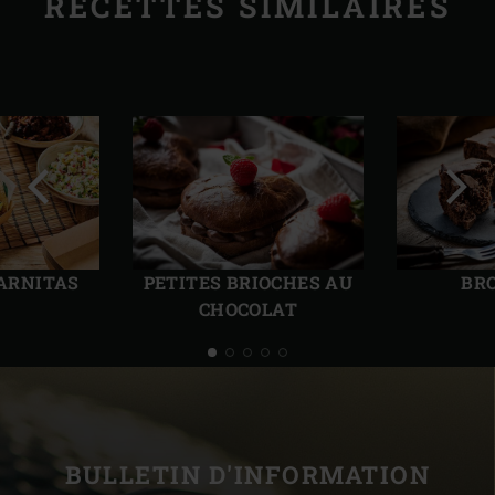
RECETTES SIMILAIRES
Diapo
Diap
précédente
suiv
CARNITAS
PETITES BRIOCHES AU
BR
CHOCOLAT
BULLETIN D'INFORMATION