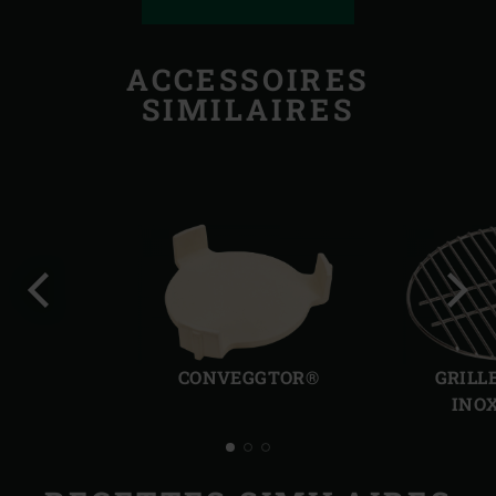
ACCESSOIRES
SIMILAIRES
Diapo
Diap
précédente
suiv
CONVEGGTOR®
GRILL
INO