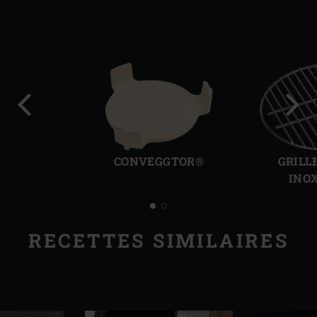
Diapo
Diap
précédente
suiv
CONVEGGTOR®
GRILL
INO
RECETTES SIMILAIRES