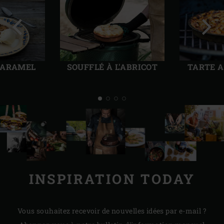
Diapo
Diap
précédente
suiv
CARAMEL
SOUFFLÉ À L'ABRICOT
TARTE 
INSPIRATION TODAY
Vous souhaitez recevoir de nouvelles idées par e-mail ?