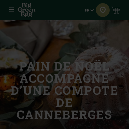
Menu
Langue
FR
PAIN DE NOËL
ACCOMPAGNÉ
D’UNE COMPOTE
DE
CANNEBERGES