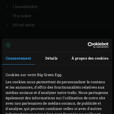
1 kaneelstokje
75 g suiker
100 ml water
PRÉPARATION
Consentement
Détails
À propos des cookies
Allumez le Big Green Egg,
convEGGtor
et
grille en
acier inoxydable
posés à l’intérieur, et faites-le
Cookies sur votre Big Green Egg.
chauffer à 180 °C. Beurrez un petit moule à kouglof.
Les cookies nous permettent de personnaliser le contenu
et les annonces, d'offrir des fonctionnalités relatives aux
Coupez les abricots en petits morceaux.
médias sociaux et d'analyser notre trafic. Nous partageons
Dans un saladier, battez le beurre et le sucre jusqu’à
également des informations sur l'utilisation de notre site
obtention d’un mélange mousseux. Battez les œufs
avec nos partenaires de médias sociaux, de publicité et
d'analyse, qui peuvent combiner celles-ci avec d'autres
dans le saladier les uns après les autres. Incorporez
informations que vous leur avez fournies ou qu'ils ont