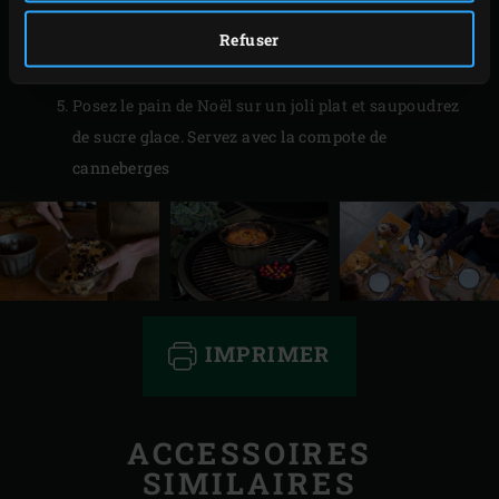
Retirez le moule à kouglof et la casserole à sauce
Refuser
avec la compote de l’EGG. Versez le pain sur une
assiette et laissez la compote et le pain refroidir.
Posez le pain de Noël sur un joli plat et saupoudrez
de sucre glace. Servez avec la compote de
canneberges
IMPRIMER
ACCESSOIRES
SIMILAIRES