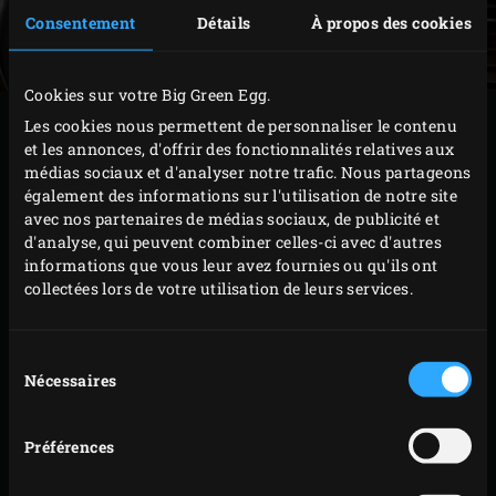
Consentement
Détails
À propos des cookies
Cookies sur votre Big Green Egg.
PRÉPARATION
Les cookies nous permettent de personnaliser le contenu
et les annonces, d'offrir des fonctionnalités relatives aux
médias sociaux et d'analyser notre trafic. Nous partageons
Allumez le
charbon de bois
dans le Big Green Egg et
également des informations sur l'utilisation de notre site
faites monter la température à 240 °C avec le
avec nos partenaires de médias sociaux, de publicité et
d'analyse, qui peuvent combiner celles-ci avec d'autres
convEGGtor
et la
grille en acier inoxydable
en place
informations que vous leur avez fournies ou qu'ils ont
à l’intérieur.
collectées lors de votre utilisation de leurs services.
En attendant, préparez un sirop au sucre pour la
meringue en faisant chauffer 50 grammes du sucre
Sélection
avec de l’eau à 120 °C. Battez le blanc d’œuf avec le
Nécessaires
du
consentement
reste du sucre dans un saladier non graissé. Tout en
continuant de battre, versez le sirop au sucre sur les
Préférences
blancs d’œufs montés en neige et continuez de