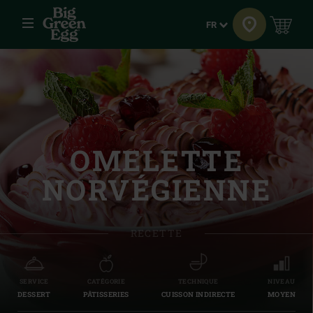
Menu
Langue
FR
OMELETTE
NORVÉGIENNE
RECETTE
SERVICE
CATÉGORIE
TECHNIQUE
NIVEAU
DESSERT
PÂTISSERIES
CUISSON INDIRECTE
MOYEN