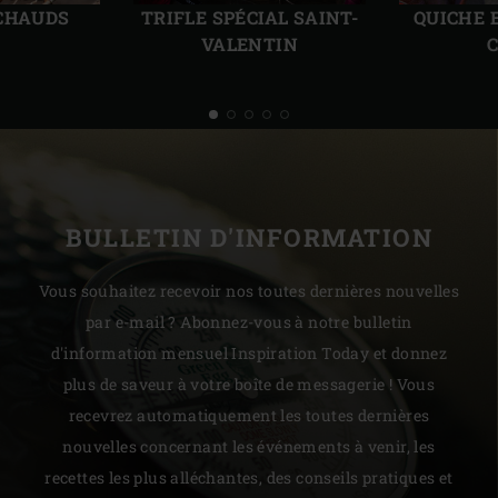
TRIFLE SPÉCIAL SAINT-
 CHAUDS
QUICHE 
VALENTIN
BULLETIN D'INFORMATION
Vous souhaitez recevoir nos toutes dernières nouvelles
par e-mail ? Abonnez-vous à notre bulletin
d'information mensuel Inspiration Today et donnez
plus de saveur à votre boîte de messagerie ! Vous
recevrez automatiquement les toutes dernières
nouvelles concernant les événements à venir, les
recettes les plus alléchantes, des conseils pratiques et