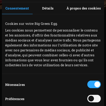
Consentement
Détails
À propos des cookies
PRÉPARATION
Cookies sur votre Big Green Egg.
Allumez le
charbon de bois
dans le Big Green Egg et
Les cookies nous permettent de personnaliser le contenu
et les annonces, d'offrir des fonctionnalités relatives aux
faites-le chauffer à 180 °C avec le
convEGGtor
et la
médias sociaux et d'analyser notre trafic. Nous partageons
grille en acier inoxydable
en place à l’intérieur.
également des informations sur l'utilisation de notre site
Pendant ce temps, graissez la
sauteuse en fonte
(Ø
avec nos partenaires de médias sociaux, de publicité et
d'analyse, qui peuvent combiner celles-ci avec d'autres
26 cm) avec du beurre et saupoudrez-la de farine.
informations que vous leur avez fournies ou qu'ils ont
Retirez la farine excédentaire.
collectées lors de votre utilisation de leurs services.
Étalez la pâte sur un plan de travail fariné jusqu’à
ce qu’elle soit presque assez grande pour tapisser le
Sélection
fond de la sauteuse. Placez la pâte dans ce moule et
Nécessaires
du
pressez-la avec les doigts pour l’étaler encore un
consentement
peu, de manière à ce que le fond et le bord de la
Préférences
sauteuse soient complètement recouverts.