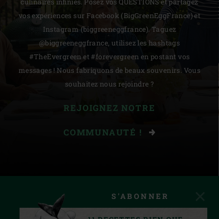
culinaires infinies. Posez vos QUESTIONS et partagez
vos expériences sur Facebook (BigGreenEggFrance) et
Instagram (biggreeneggfrance). Taguez
@biggreeneggfrance, utilisez les hashtags
#TheEvergreen et #forevergreen en postant vos
messages ! Nous fabriquons de beaux souvenirs. Vous
souhaitez nous rejoindre ?
REJOIGNEZ NOTRE
COMMUNAUTÉ !
S'ABONNER