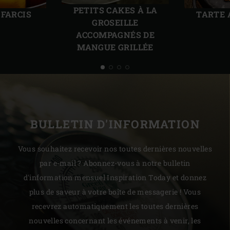
précédente
suiv
PETITS CAKES À LA
 FARCIS
TARTE 
GROSEILLE
ACCOMPAGNÉS DE
MANGUE GRILLÉE
BULLETIN D'INFORMATION
Vous souhaitez recevoir nos toutes dernières nouvelles
par e-mail ? Abonnez-vous à notre bulletin
d'information mensuel Inspiration Today et donnez
plus de saveur à votre boîte de messagerie ! Vous
recevrez automatiquement les toutes dernières
nouvelles concernant les événements à venir, les