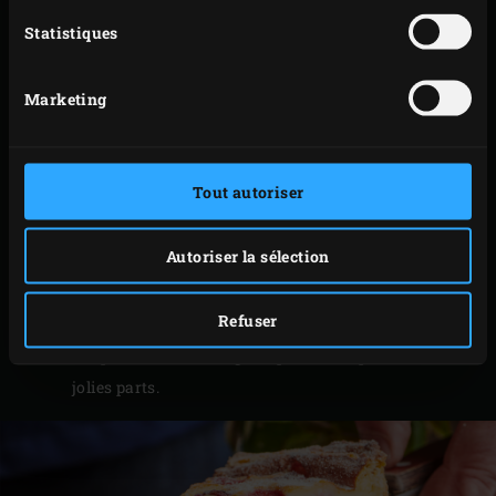
Pour la pâte, tamisez deux fois la farine. Battez les
Statistiques
œufs dans un saladier et ajoutez le sucre cristallisé
tout en fouettant. Incorporez petit à petit le lait puis
Marketing
la farine pour obtenir une pâte homogène.
Versez cet appareil dans la sauteuse et répartissez
les framboises sur le dessus. Placez la sauteuse sur
Tout autoriser
la grille, fermez le couvercle de l’EGG et faites cuire
le clafoutis pendant environ 45 minutes jusqu’à ce
Autoriser la sélection
qu’il soit cuit et doré.
Sortez le clafoutis de votre Big Green Egg. Laissez-le
Refuser
refroidir jusqu’à ce qu’il soit tiède.
Saupoudrez de sucre glace puis découpez-le en
jolies parts.