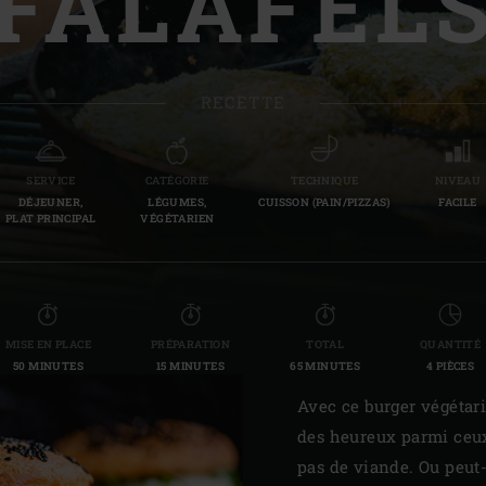
FALAFEL
Slovenia | Slovenija
Spain | España
RECETTE
Sweden | Sverige
Switzerland (French) 
SERVICE
CATÉGORIE
TECHNIQUE
NIVEAU
DÉJEUNER,
LÉGUMES,
CUISSON (PAIN/PIZZAS)
FACILE
Switzerland | Schwei
PLAT PRINCIPAL
VÉGÉTARIEN
Turkey | Türkiye
MISE EN PLACE
PRÉPARATION
TOTAL
QUANTITÉ
50 MINUTES
15 MINUTES
65 MINUTES
4 PIÈCES
Avec ce burger végétari
des heureux parmi ceux
pas de viande. Ou peut-