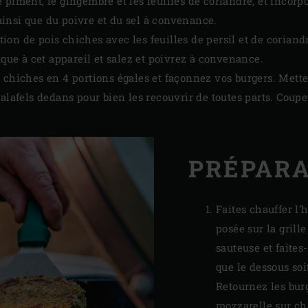
piment, le gingembre et les feuilles de coriandre, et incorpo
e ainsi que du poivre et du sel à convenance.
ion de pois chiches avec les feuilles de persil et de coriand
ique à cet appareil et salez et poivrez à convenance.
 chiches en 4 portions égales et façonnez vos burgers. Mette
falafels dedans pour bien les recouvrir de toutes parts. Coup
PRÉPAR
Faites chauffer l’
posée sur la grill
sauteuse et faites
que le dessous soit
Retournez les bur
mozzarelle sur ch