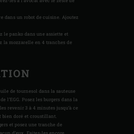
rez-les à l’avocat avec le zeste de
re dans un robot de cuisine. Ajoutez
z le panko dans une assiette et
ez la mozzarelle en 4 tranches de
ATION
huile de tournesol dans la sauteuse
e de l’EGG. Posez les burgers dans la
-les revenir 3 à 4 minutes jusqu’à ce
 bien doré et croustillant.
gers et posez une tranche de
acun d’eux. Faites-les encore