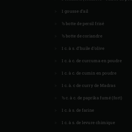
1 gousse d’ail
½ botte de persil frisé
½ botte de coriandre
1 c. à s. d’huile d’olive
1 c. à c. de curcuma en poudre
1 c. à c. de cumin en poudre
1 c. à. c de curry de Madras
½ c. à c. de paprika fumé (fort)
1 c. à s. de farine
1 c. à s. de levure chimique