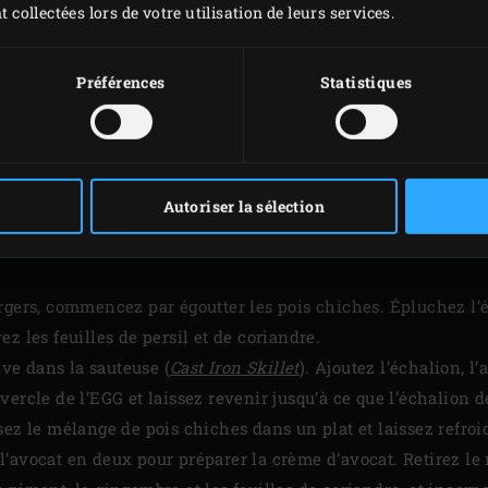
t collectées lors de votre utilisation de leurs services.
Préférences
Statistiques
MISE EN PLACE
Autoriser la sélection
t faites monter la température à 190 °C avec le
convEGGtor
e
rgers, commencez par égoutter les pois chiches. Épluchez l’éc
z les feuilles de persil et de coriandre.
live dans la sauteuse (
Cast Iron Skillet
). Ajoutez l’échalion, l’
ercle de l’EGG et laissez revenir jusqu’à ce que l’échalion d
ez le mélange de pois chiches dans un plat et laissez refroid
’avocat en deux pour préparer la crème d’avocat. Retirez le n