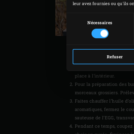
leur avez fournies ou qu'ils on
Sélection
du
Nécessaires
consentement
Refuser
Allumez
le Big Green Egg e
place à l’intérieur.
Pour la préparation des bu
morceaux grossiers. Préleve
Faites chauffer l’huile d’o
aromatiques, fermez le couv
sauteuse de l’EGG, transvas
Pendant ce temps, coupez l