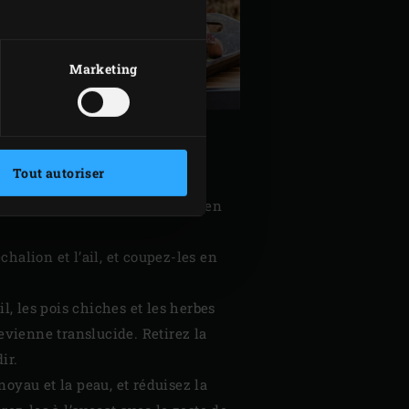
Marketing
Tout autoriser
t la
grille en acier inoxydable
en
halion et l’ail, et coupez-les en
ail, les pois chiches et les herbes
evienne translucide. Retirez la
ir.
oyau et la peau, et réduisez la