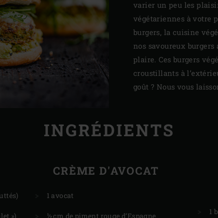
varier un peu les plais
végétariennes à votre 
burgers, la cuisine vég
nos savoureux burgers a
plaire. Ces burgers vég
croustillants à l’extérie
goût ? Nous vous laiss
INGRÉDIENTS
CRÈME D'AVOCAT
uttés)
1 avocat
1 
let »)
½ cm de piment rouge d’Espagne