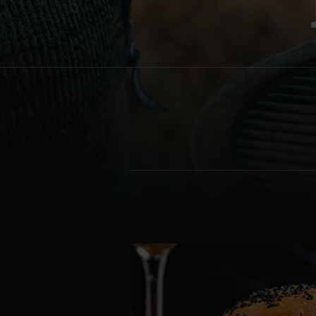
Denmark | Danmark
Estonia | Eesti
Finland | Suomi
France | France
Germany | Deutschland
Greece | Ελλάδα
Hungary | Magyarország