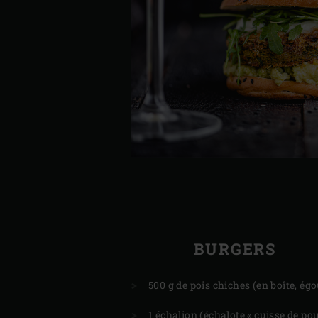
BURGERS
500 g de pois chiches (en boîte, égo
1 échalion (échalote « cuisse de pou