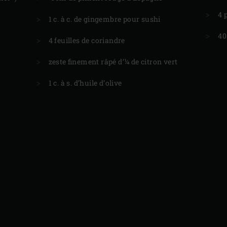
4
1 c. à c. de gingembre pour sushi
40
4 feuilles de coriandre
zeste finement râpé d’¼ de citron vert
1 c. à s. d’huile d’olive