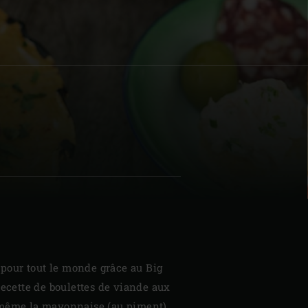
| Schweiz (Français)
z
s pour tout le monde grâce au Big
recette de boulettes de viande aux
-même la mayonnaise (au piment).