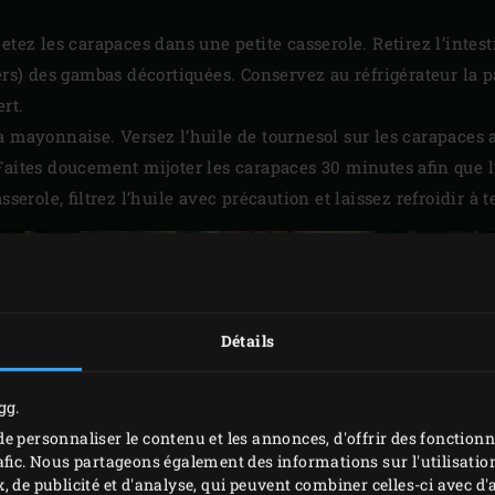
etez les carapaces dans une petite casserole. Retirez l’intes
iers) des gambas décortiquées. Conservez au réfrigérateur la 
rt.
a mayonnaise. Versez l’huile de tournesol sur les carapaces a
Faites doucement mijoter les carapaces 30 minutes afin que l
asserole, filtrez l’huile avec précaution et laissez refroidir 
Détails
gg.
e personnaliser le contenu et les annonces, d'offrir des fonctionn
afic. Nous partageons également des informations sur l'utilisation
PRÉPARATION
, de publicité et d'analyse, qui peuvent combiner celles-ci avec 