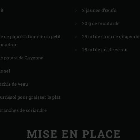
it
2 jaunes d’œufs
f
20 g de moutarde
thé de paprika fumé + un petit
25 ml de sirop de gingemb
upoudrer
25 ml de jus de citron
 de poivre de Cayenne
de sel
achis de veau
ournesol pour graisser le plat
 branches de coriandre
MISE EN PLACE