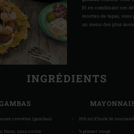
Et en combinant ces dél
recettes de tapas, vous
un menu des plus savo
INGRÉDIENTS
GAMBAS
MAYONNAI
rosses crevettes (gambas)
200 ml d’huile de tourneso
in blanc, sans croûte
½ piment rouge