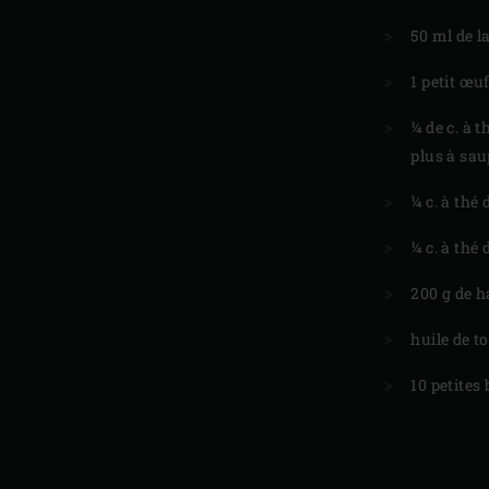
50 ml de la
1 petit œu
¼ de c. à 
plus à sa
¼ c. à thé
¼ c. à thé 
200 g de h
huile de t
10 petites