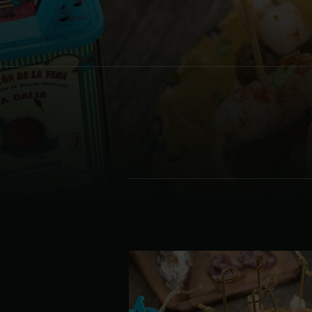
Denmark | Danmark
Estonia | Eesti
Finland | Suomi
France | France
Germany | Deutschland
Greece | Ελλάδα
Hungary | Magyarország