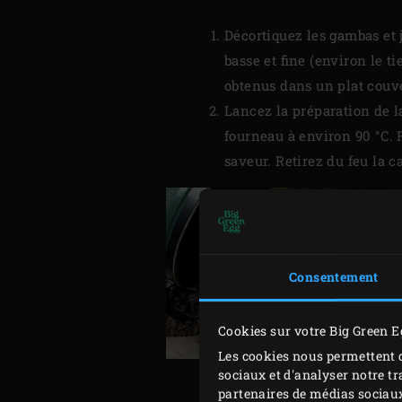
Décortiquez les gambas et j
basse et fine (environ le t
obtenus dans un plat couve
Lancez la préparation de l
fourneau à environ 90 °C. 
saveur. Retirez du feu la c
Consentement
Cookies sur votre Big Green E
Les cookies nous permettent d
sociaux et d'analyser notre tr
partenaires de médias sociaux