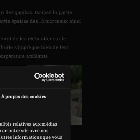
tin des gambas. Coupez la partie
partie épaisse des 16 morceaux ainsi
vant de les réchauffer sur le
’huile s’imprègne bien de leur
à température ambiante.
À propos des cookies
alités relatives aux médias
 de notre site avec nos
d'autres informations que vous