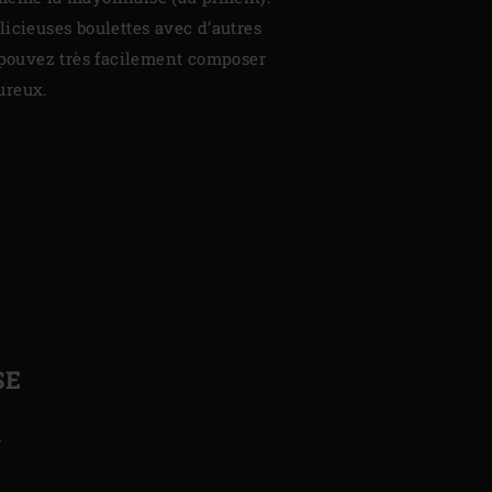
icieuses boulettes avec d’autres
 pouvez très facilement composer
ureux.
SE
l