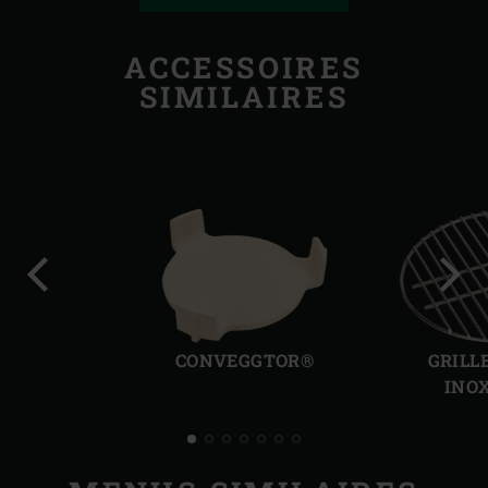
ACCESSOIRES
SIMILAIRES
Diapo
Diap
précédente
suiv
CONVEGGTOR®
GRILL
INO