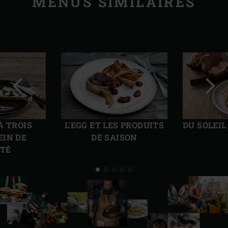
MENUS SIMILAIRES
Diapo
Diap
précédente
suiv
À TROIS
L'EGG ET LES PRODUITS
DU SOLEIL
EIN DE
DE SAISON
ÉTÉ