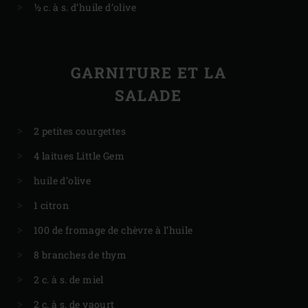
½ c. à s. d’huile d’olive
GARNITURE ET LA
SALADE
2 petites courgettes
4 laitues Little Gem
huile d’olive
1 citron
100 de fromage de chèvre à l’huile
8 branches de thym
2 c. à s. de miel
2 c. à s. de yaourt