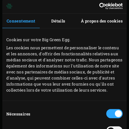
croix et trempez-les brièvement (et avec précaution) dans
l’eau bouillante. Laissez refroidir un petit peu et retirer la
peau. Coupez les abricots en deux, retirez les noyaux et
Consentement
Détails
À propos des cookies
placez-les encore humides dans la
lèchefrite ronde
.
Cookies sur votre Big Green Egg.
Arrosez les abricots de miel. Coupez la gousse de vanille
Les cookies nous permettent de personnaliser le contenu
dans la longueur, répartissez les graines sur les abricots
et les annonces, d'offrir des fonctionnalités relatives aux
et posez la gousse évidée à côté. Posez la lèchefrite
médias sociaux et d'analyser notre trafic. Nous partageons
contenant les abricots sur la grille et rabattez le
également des informations sur l'utilisation de notre site
avec nos partenaires de médias sociaux, de publicité et
couvercle. Laissez cuire les abricots 10 minutes environ
d'analyse, qui peuvent combiner celles-ci avec d'autres
puis sortez-les de l’EGG en prenant soin d’utiliser le gant
informations que vous leur avez fournies ou qu'ils ont
EGGmitt. Retirez la gousse de vanille et versez le jus de la
collectées lors de votre utilisation de leurs services.
lèchefrite dans un bol. Laissez refroidir les abricots et
conservez-les couverts au réfrigérateur.
Sélection
Nécessaires
du
Pendant ce temps, faites fondre sur votre fourneau le
consentement
beurre dans une petite casserole, incorporez la farine et