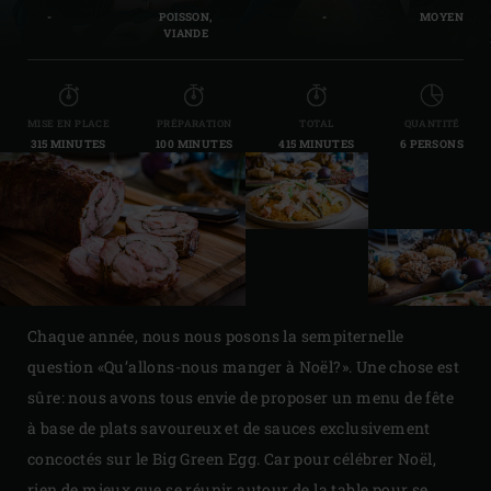
-
POISSON,
-
MOYEN
VIANDE
MISE EN PLACE
PRÉPARATION
TOTAL
QUANTITÉ
315 MINUTES
100 MINUTES
415 MINUTES
6 PERSONS
Chaque année, nous nous posons la sempiternelle
question «Qu’allons-nous manger à Noël?». Une chose est
sûre: nous avons tous envie de proposer un menu de fête
à base de plats savoureux et de sauces exclusivement
concoctés sur le Big Green Egg. Car pour célébrer Noël,
rien de mieux que se réunir autour de la table pour se