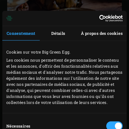
Consentement
Détails
À propos des cookies
Cookies sur votre Big Green Egg.
Les cookies nous permettent de personnaliser le contenu
et les annonces, d'offrir des fonctionnalités relatives aux
médias sociaux et d'analyser notre trafic. Nous partageons
également des informations sur l'utilisation de notre site
avec nos partenaires de médias sociaux, de publicité et
SAUCE AU SAFRAN
d'analyse, qui peuvent combiner celles-ci avec d'autres
informations que vous leur avez fournies ou qu'ils ont
collectées lors de votre utilisation de leurs services.
Posez le
poêlon à sauce
sur la grille pour le faire
chauffer. Dans l’intervalle, pelez et émincez les
échalotes.
Sélection
Nécessaires
du
Faites chauffer l’huile d’olive dans le poêlon à