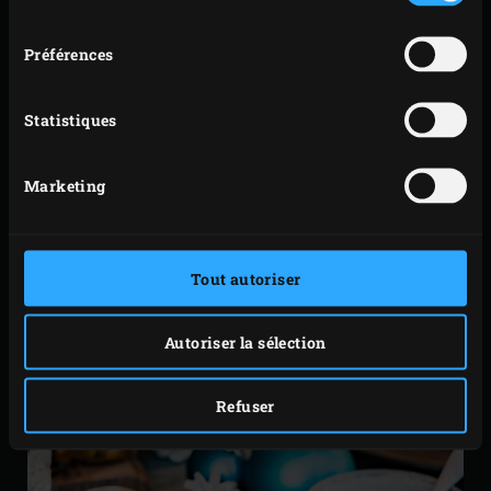
consentement
sauce. Ajoutez les échalotes émincées, rabattez le
couvercle de l’EGG et faites cuire les échalotes
Préférences
4 minutes environ jusqu’à ce qu’elles deviennent
translucides.
Statistiques
Incorporez le safran avant de retirer le poêlon de
l’EGG. Dans un joli ramequin, mélangez les
Marketing
échalotes au safran avec la mayonnaise et la crème
fraîche. Salez à convenance avec le sel de mer.
Laissez refroidir la sauce et conservez-la couverte
Tout autoriser
au réfrigérateur.
Autoriser la sélection
Refuser