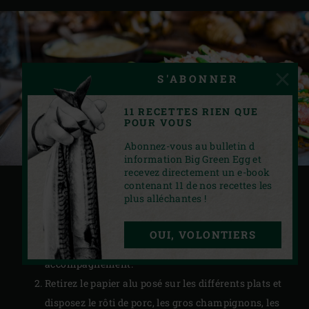
S'ABONNER
11 RECETTES RIEN QUE
POUR VOUS
Abonnez-vous au bulletin d
information Big Green Egg et
recevez directement un e-book
contenant 11 de nos recettes les
SERVIR
plus alléchantes !
Sortez la sauteuse de l’EGG et posez-la à table sur
OUI, VOLONTIERS
un dessous de plat. Servez la crème fraîche en
accompagnement.
Retirez le papier alu posé sur les différents plats et
disposez le rôti de porc, les gros champignons, les