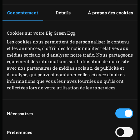
Consentement
Détails
À propos des cookies
Cookies sur votre Big Green Egg.
Les cookies nous permettent de personnaliser le contenu
et les annonces, d'offrir des fonctionnalités relatives aux
médias sociaux et d'analyser notre trafic. Nous partageons
PRODUCTION INTERNE
également des informations sur l'utilisation de notre site
ET CÉRAMIQUE DE LA
avec nos partenaires de médias sociaux, de publicité et
NASA
d'analyse, qui peuvent combiner celles-ci avec d'autres
informations que vous leur avez fournies ou qu'ils ont
collectées lors de votre utilisation de leurs services.
Dès les années 60, l’Institut de Technologie de Géorgie
mène des recherches pour obtenir une céramique légère,
Sélection
avec pour principal objectif de disposer de types de
Nécessaires
du
céramiques pouvant résister à des chaleurs extrêmes et
consentement
être notamment utilisées pour les activités spatiales de la
Préférences
NASA. En effet, pendant les vols, les dalles de protection