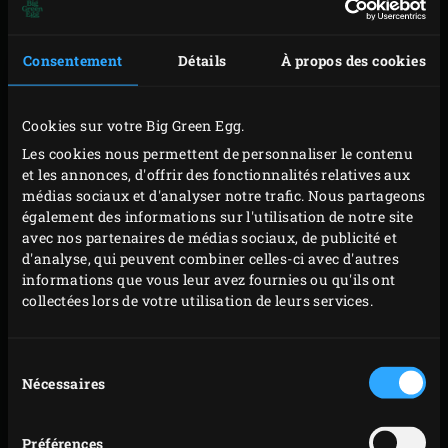
Consentement
Détails
À propos des cookies
ESSAYER = CROIRE =
Cookies sur votre Big Green Egg.
ACHETER
Les cookies nous permettent de personnaliser le contenu
et les annonces, d'offrir des fonctionnalités relatives aux
médias sociaux et d'analyser notre trafic. Nous partageons
Comme pour tout produit innovant, il faut d’abord
également des informations sur l'utilisation de notre site
convaincre les clients de sa plus-value pour qu’ils
avec nos partenaires de médias sociaux, de publicité et
adhèrent. Mais c’est impossible à faire en tête à tête. Je
d'analyse, qui peuvent combiner celles-ci avec d'autres
informations que vous leur avez fournies ou qu'ils ont
suis donc allé à tous les salons du jardin, expositions et
collectées lors de votre utilisation de leurs services.
événements. À l’époque, on pouvait ainsi facilement
remplir tout son agenda pour les mois d’été. J’allais de
Sélection
démonstration en démonstration, le coffre rempli de
Nécessaires
du
poulet et de saumon : ce sont les morceaux qui sèchent le
consentement
plus vite sur un BBQ traditionnel. Je cuisine un peu mais
Préférences
ce n’est pas ma spécialité. J’ai alors engagé un chef assez