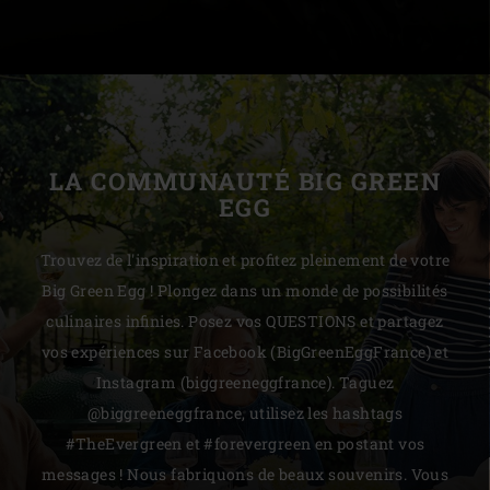
LA COMMUNAUTÉ BIG GREEN
EGG
Trouvez de l'inspiration et profitez pleinement de votre
Big Green Egg ! Plongez dans un monde de possibilités
culinaires infinies. Posez vos QUESTIONS et partagez
vos expériences sur Facebook (BigGreenEggFrance) et
Instagram (biggreeneggfrance). Taguez
@biggreeneggfrance, utilisez les hashtags
#TheEvergreen et #forevergreen en postant vos
messages ! Nous fabriquons de beaux souvenirs. Vous