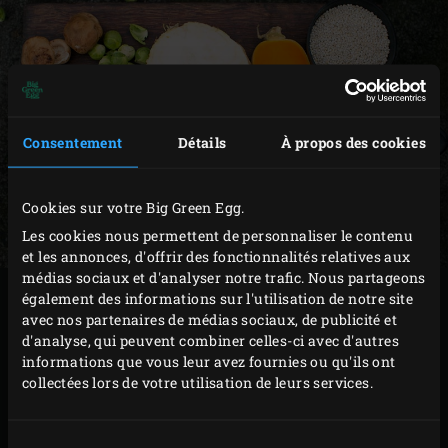
Consentement
Détails
À propos des cookies
Cookies sur votre Big Green Egg.
Les cookies nous permettent de personnaliser le contenu
et les annonces, d'offrir des fonctionnalités relatives aux
médias sociaux et d'analyser notre trafic. Nous partageons
Lorsque les recettes végétariennes sont bien exécutées, la
également des informations sur l'utilisation de notre site
avec nos partenaires de médias sociaux, de publicité et
viande ou le poisson ne manque absolument pas. Car
d'analyse, qui peuvent combiner celles-ci avec d'autres
c’est la combinaison des bons ingrédients qui apporte
informations que vous leur avez fournies ou qu'ils ont
toute sa saveur aux plats. Et si vous préparez un mets
collectées lors de votre utilisation de leurs services.
végétarien sur le Big Green Egg, il aura encore plus de
goût. Et oui : tous les plats qui sortent du Big Green Egg
Sélection