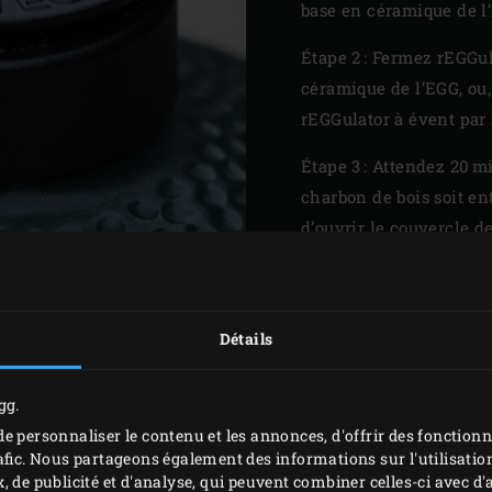
base en céramique de l
Étape 2 : Fermez rEGGu
céramique de l’EGG, ou
rEGGulator à évent par
Étape 3 : Attendez 20 m
charbon de bois soit ent
d’ouvrir le couvercle de
pénétration soudaine 
raviver les flammes!
Détails
ser le charbon de bois éteint.
Commencez par enlever les 
t allumez le Big Green Egg.
gg.
e personnaliser le contenu et les annonces, d'offrir des fonctionn
CONSEILS DE SÉCURIT
afic. Nous partageons également des informations sur l'utilisation
, de publicité et d'analyse, qui peuvent combiner celles-ci avec 