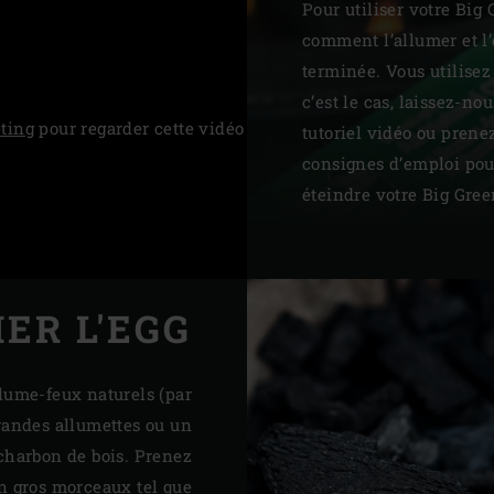
Pour utiliser votre Big
Slovenia | Slovenija
comment l’allumer et l’
terminée. Vous utilisez
Spain | España
c’est le cas, laissez-no
ting
pour regarder cette vidéo
Sweden | Sverige
tutoriel vidéo ou prenez
consignes d’emploi pou
Switzerland (French) 
éteindre votre Big Gree
Switzerland | Schwei
Turkey | Türkiye
ER L'EGG
llume-feux naturels (par
grandes allumettes ou un
 charbon de bois. Prenez
n gros morceaux tel que