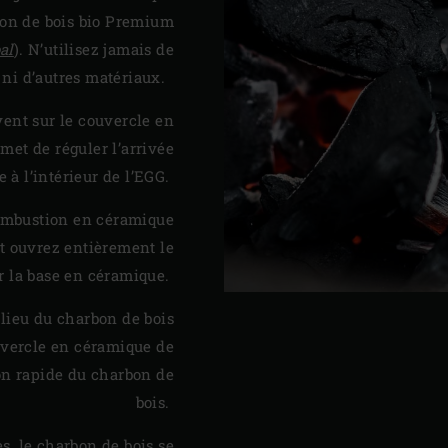
on de bois bio Premium
al
). N’utilisez jamais de
s ni d’autres matériaux.
vent sur le couvercle en
met de réguler l’arrivée
e à l’intérieur de l’EGG.
combustion en céramique
et ouvrez entièrement le
ur la base en céramique.
ilieu du charbon de bois
ouvercle en céramique de
on rapide du charbon de
bois.
es, le charbon de bois se