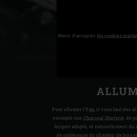
Denmark | Danmark
Estonia | Eesti
Merci d'accepter
les cookies marke
Finland | Suomi
France | France
Germany | Deutschland
Greece | Ελλάδα
Hungary | Magyarország
ALLUM
Pour allumer l’Egg, il vous faut des a
exemple nos
Charcoal Starters
), de 
briquet adapté, et naturellement du
de préférence du charbon de bois e