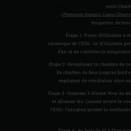
notre Charb
(
Premium Organic Lump Charco
briquettes, de boi
Étape 1 : Posez rEGGulator à é
céramique de l’EGG. Ce rEGGulator per
d’air et de contrôler la températur
Étape 2 : Remplissez la chambre de 
de charbon de bois jusqu’au bord 
régulateur de ventilation situé s
Étape 3 : Disposez 3 allume-feux au m
et allumez-les. Laissez ouvert le c
l’EGG : l’oxygène permet la combusti
Étape 4 : Au bout de 10 à 15 minut