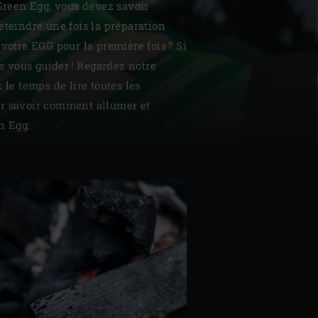
 Green Egg, vous devez savoir
éteindre une fois la préparation
 votre EGG pour la première fois ? Si
us vous guider ! Regardez notre
 le temps de lire toutes les
r savoir comment allumer et
| Schweiz (Français)
n Egg.
z