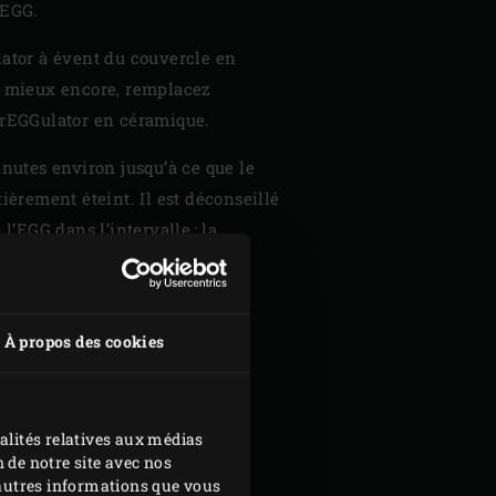
’EGG.
lator à évent du couvercle en
, mieux encore, remplacez
 rEGGulator en céramique.
inutes environ jusqu’à ce que le
ièrement éteint. Il est déconseillé
 l’EGG dans l’intervalle : la
d’oxygène pourrait violemment
À propos des cookies
cendres
, rajoutez la quantité
alités relatives aux médias
É
 de notre site avec nos
d'autres informations que vous