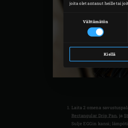
joita olet antanut heille tai j
Suostumuksen
valinta
Välttämätön
Kiellä
Laita 2 omena savustuspa
Rectangular Drip Pan
, ja
S
Sulje EGGin kansi; lämpöti