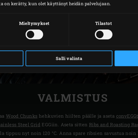
oita on kerätty, kun olet käyttänyt heidän palvelujaan.
Mieltymykset
Tilastot
Salli valinta
VALMISTUS
laa
Wood Chunks
hehkuvien hiilten päälle ja aseta
convEGGt
tainless Steel Grid
EGGiin. Aseta sitten
Ribs and Roasting Ra
la tippuu nyt noin 120 °C. Anna spare ribsien savustua noin 