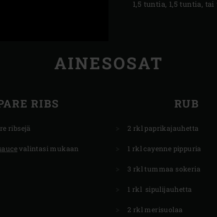
1,5 tuntia, 1,5 tuntia, t
AINESOSAT
PARE RIBS
RUB
re ribsejä
2 rkl paprikajauhetta
sauce
valintasi mukaan
1 rkl cayenne pippuria
3 rkl tummaa sokeria
1 rkl sipulijauhetta
2 rkl merisuolaa