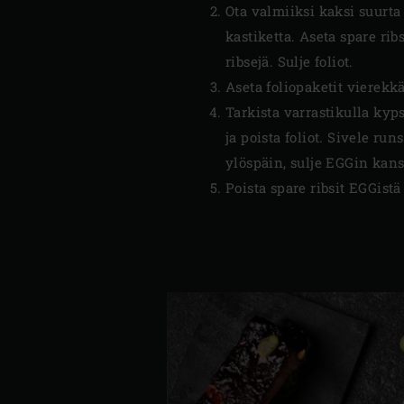
Ota valmiiksi kaksi suurta 
kastiketta. Aseta spare ribs
ribsejä. Sulje foliot.
Aseta foliopaketit vierekk
Tarkista varrastikulla kyp
ja poista foliot. Sivele ru
ylöspäin, sulje EGGin kans
Poista spare ribsit EGGistä 