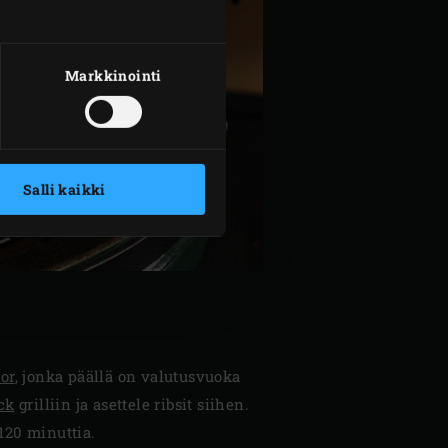
Markkinointi
Salli kaikki
or
, jonka päällä on valutusvuoka
ck
grilliin ja asettele ribsit siihen.
120 minuttia.