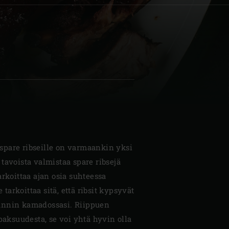
| Schweiz (Français)
z
pare ribseille on varmaankin yksi
tavoista valmistaa spare ribsejä
arkoittaa ajan osia suhteessa
e tarkoittaa sitä, että ribsit kypsyvät
1 tunnin kamadossasi. Riippuen
 paksuudesta, se voi yhtä hyvin olla