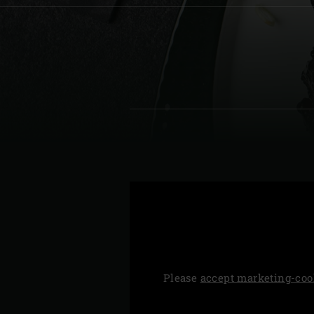
Denmark | Danmark
Estonia | Eesti
Finland | Suomi
France | France
Germany | Deutschland
Greece | Ελλάδα
Hungary | Magyarország
Please
accept marketing-coo