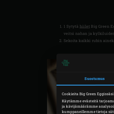
1 Sytytä
hiilet
Big Green Eg
veitsi nahan ja kylkiluiden 
Sekoita kaikki rubin aineks
Suostumus
Cookieita Big Green Eggissäsi
Käytämme evästeitä tarjoama
ja kävijämäärämme analysoim
kumppaneillemme tietoja siit