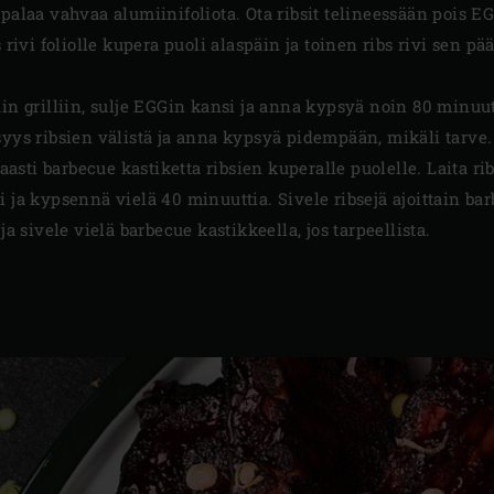
palaa vahvaa alumiinifoliota. Ota ribsit telineessään pois EG
 rivi foliolle kupera puoli alaspäin ja toinen ribs rivi sen pää
äin grilliin, sulje EGGin kansi ja anna kypsyä noin 80 minuut
syys ribsien välistä ja anna kypsyä pidempään, mikäli tarve.
nsaasti barbecue kastiketta ribsien kuperalle puolelle. Laita r
i ja kypsennä vielä 40 minuuttia. Sivele ribsejä ajoittain ba
ja sivele vielä barbecue kastikkeella, jos tarpeellista.