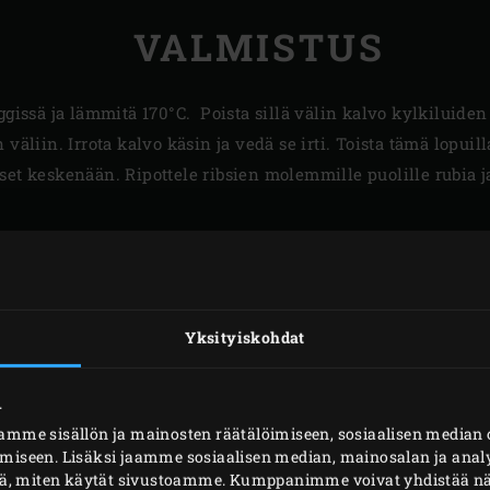
VALMISTUS
gissä ja lämmitä 170°C. Poista sillä välin kalvo kylkiluiden 
väliin. Irrota kalvo käsin ja vedä se irti. Toista tämä lopuill
et keskenään. Ripottele ribsien molemmille puolille rubia ja 
Yksityiskohdat
.
mme sisällön ja mainosten räätälöimiseen, sosiaalisen media
iseen. Lisäksi jaamme sosiaalisen median, mainosalan ja analy
ä, miten käytät sivustoamme. Kumppanimme voivat yhdistää näitä