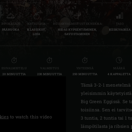
RUOKAOHJE
Slovenia | Slovenija
Spain | España
RUOKALAJI
KATEGORIA
RUUANVALMISTUSTEKNIIKKA
TASO
PÄÄRUOKA
KLASSIKOT,
HIDAS KYPSENTÄMINEN,
KESKIVAIKEA
Sweden | Sverige
LIHA
SAVUSTAMINEN
Switzerland (French) 
Switzerland | Schwei
ESIVALMISTELU
VALMISTUS
YHTEENSÄ
MÄÄRÄ
Turkey | Türkiye
20 MINUUTTIA
230 MINUUTTIA
250 MINUUTTIA
4 KAPPALETTA
Tämä 3-2-1 menetelmä s
yleisimmin käytetyistä 
Big Green Eggissä. Se t
toisiinsa. Sen ei tarvits
kies
to watch this video
3 tuntia, 2 tuntia tai 
lämpötilasta ja ribsien