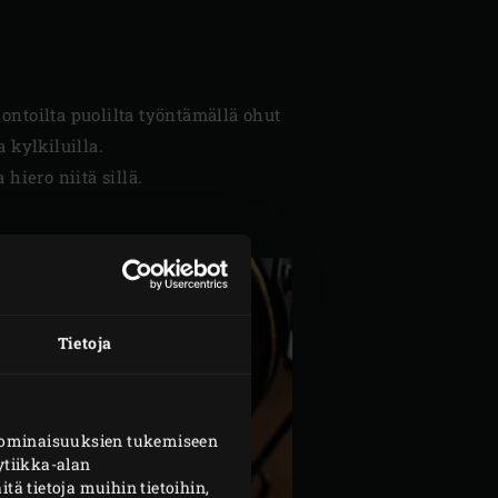
ontoilta puolilta työntämällä ohut
a kylkiluilla.
hiero niitä sillä.
Tietoja
n ominaisuuksien tukemiseen
tiikka-alan
 tietoja muihin tietoihin,