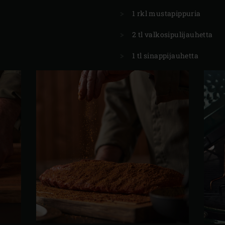
1 rkl mustapippuria
2 tl valkosipulijauhetta
1 tl sinappijauhetta