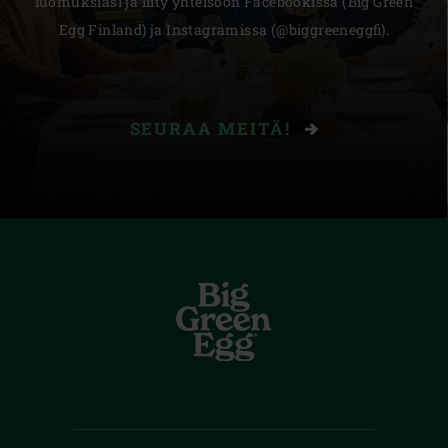
luomuksiasi ja liity yhteisöön Facebookissa (Big Green
Egg Finland) ja Instagramissa (@biggreeneggfi).
SEURAA MEITÄ!