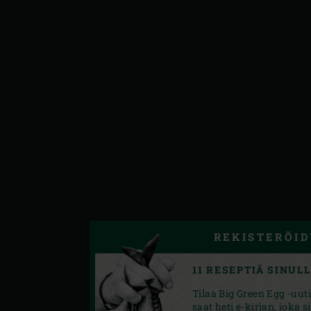
REKISTERÖID
11 RESEPTIÄ SINUL
Tilaa Big Green Egg -uuti
saat heti e-kirjan, joka s