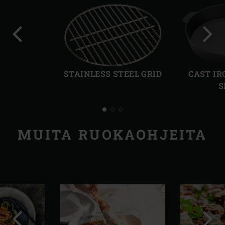
Edellinen
Seur
dia
dia
STAINLESS STEEL GRID
CAST IR
S
MUITA RUOKAOHJEITA