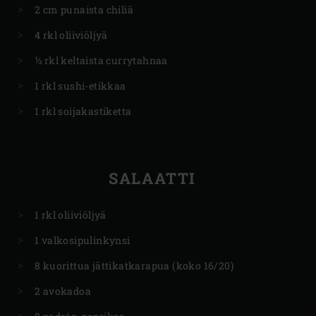
2 cm punaista chiliä
4 rkl oliiviöljyä
½ rkl keltaista currytahnaa
1 rkl sushi-etikkaa
1 rkl soijakastiketta
SALAATTI
1 rkl oliiviöljyä
1 valkosipulinkynsi
8 kuorittua jättikatkarapua (koko 16/20)
2 avokadoa