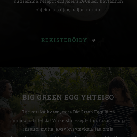
uutisemme, reseptit erityisesti EGGillesi, käytännön
ohjeita ja paljon, paljon muuta!
REKISTERÖIDY
BIG GREEN EGG YHTEISÖ
Tutustu kaikkeen, mitä Big Green Eggillä on
mahdollista tehdä! Vinkeistä resepteihin: inspiroidu ja
inspiroi muita. Kysy kysymyksiä, jaa omia