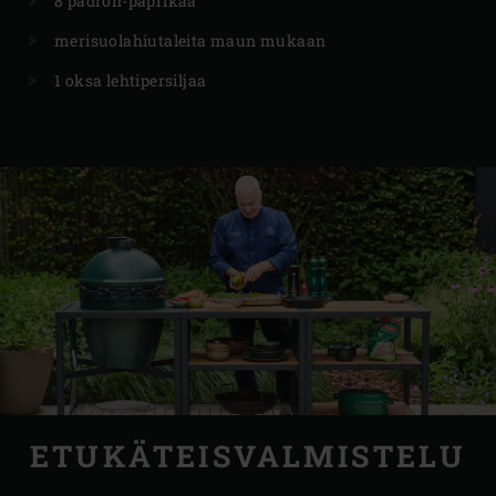
8 padrón-paprikaa
merisuolahiutaleita maun mukaan
1 oksa lehtipersiljaa
ETUKÄTEISVALMISTELU