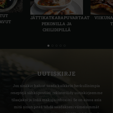
Edellinen
Seur
dia
dia
ATUT
JÄTTIKATKARAPUVARTAAT
VIIKUNA
AVUT
PEKONILLA JA
T
CHILIDIPILLÄ
UUTISKIRJE
Jos sinäkin haluat saada kaikkein herkullisimpia
reseptejä sähköpostiisi, rekisteröidy uutiskirjeemme
tilaajaksi ja lisää makuja inboxiisi. Se on ainoa asia
mitä sinun pitää tehdä saadaksesi viimeisimmät