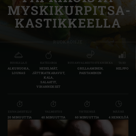
MYSKIKURPITSA-
KASTIKKEELLA
RUOKAOHJE
RUOKALAJI
KATEGORIA
RUUANVALMISTUSTEKNIIKKA
TASO
ALKURUOKA,
HEDELMÄT,
GRILLAAMINEN,
HELPPO
LOUNAS
JÄTTIKATKARAVUT,
PAISTAMINEN
KALA,
SALAATIT,
VIHANNEKSET
ESIVALMISTELU
VALMISTUS
YHTEENSÄ
MÄÄRÄ
20 MINUUTTIA
40 MINUUTTIA
60 MINUUTTIA
4 HENKILÖÄ