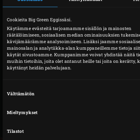
Aseta
puolikas plancha
ritilälle kuvioitu puoli
ylöspäin. Sulje EGGin kansi, esilämmitä planchaa
Cookieita Big Green Eggissäsi.
noin 10 minuuttia ja nosta sillä välin Big Green
Käytämme evästeitä tarjoamamme sisällön ja mainosten
Eggin lämpötila lukemaan 220 °C.
räätälöimiseen, sosiaalisen median ominaisuuksien tukemis
Kuori sillä välin salaattia varten valkosipuli ja
kävijämäärämme analysoimiseen. Lisäksi jaamme sosiaalis
mainosalan ja analytiikka-alan kumppaneillemme tietoja siit
hienonna kynsi. Sekoita valkosipuli oliiviöljyn ja
käytät sivustoamme. Kumppanimme voivat yhdistää näitä ti
jättikatkarapujen joukkoon. Puolita avokadot ja
muihin tietoihin, joita olet antanut heille tai joita on kerätty, 
poista kivet ja kuori. Leikkaa hedelmäliha ohuiksi
käyttänyt heidän palvelujaan.
viipaleiksi, aseta tasaisesti kulhoon ja ripottele
päälle suolaa ja pippuria maun mukaan. Lusikoi
Suostumuksen
haalea kurpitsakastike avokadon päälle.
Välttämätön
valinta
Aseta jättikatkaravut ja padrón-paprikat
planchalle ja grillaa noin 1½ minuuttia per puoli.
Mieltymykset
Ripottele päälle merisuolahiutaleita maun mukaan,
jaa salaatin päälle ja koristele persiljalla.
Tilastot