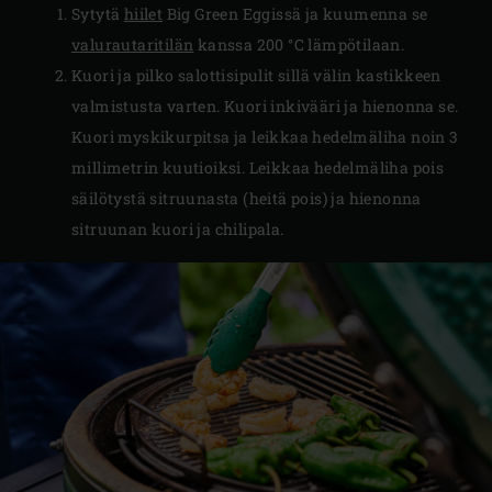
Sytytä
hiilet
Big Green Eggissä ja kuumenna se
valurautaritilän
kanssa 200 °C lämpötilaan.
Kuori ja pilko salottisipulit sillä välin kastikkeen
valmistusta varten. Kuori inkivääri ja hienonna se.
Kuori myskikurpitsa ja leikkaa hedelmäliha noin 3
millimetrin kuutioiksi. Leikkaa hedelmäliha pois
säilötystä sitruunasta (heitä pois) ja hienonna
sitruunan kuori ja chilipala.