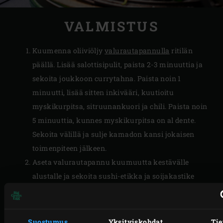
VALMISTUS
Kuumenna oliiviöljy
valurautapannulla
ritilän
päällä. Lisää salottisipulit, paista 2-3 minuuttia ja
sekoita joukkoon currytahna. Paista noin 1
minuutti, lisää sitten inkivääri, kuutioitu
myskikurpitsa, sitruunankuori ja chili. Paista noin
5 minuuttia, kunnes myskikurpitsa on al dente.
Sekoita välillä ja sulje kamadon kansi jokaisen
toimenpiteen jälkeen.
Aseta valurautapannu kuumuutta kestävälle
alustalle ja sekoita sushi-etikka ja soijakastike
kastikkeeseen. Valuraudan kuumuudesta johtuen
kastike jäähtyy vain hieman; tämä on myös
tarkoitus.
Suostumus
Yksityiskohdat
Tie