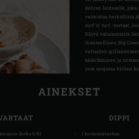
deluxe-lautaselle, joka
valmistaa herkullisia j
surf ‘n’ turf -vartaat, j
Käytä valurautaista Sata
ihanteellinen Big Gree
vartaiden grillaamisee
kääntäminen ja nostam
ovat suojassa hiilien 
AINEKSET
VARTAAT
DIPPI
tkarapua (koko 6/8)
1 korianterinoksa