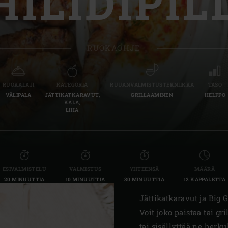
HILIDIPIL
Slovenia | Slovenija
Spain | España
RUOKAOHJE
Sweden | Sverige
Switzerland (French) 
RUOKALAJI
KATEGORIA
RUUANVALMISTUSTEKNIIKKA
TASO
VÄLIPALA
JÄTTIKATKARAVUT,
GRILLAAMINEN
HELPPO
Switzerland | Schwei
KALA,
LIHA
Turkey | Türkiye
ESIVALMISTELU
VALMISTUS
YHTEENSÄ
MÄÄRÄ
20 MINUUTTIA
10 MINUUTTIA
30 MINUUTTIA
12 KAPPALETTA
Jättikatkaravut ja Big 
Voit joko paistaa tai gr
tai sisällyttää ne herk