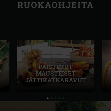
RUOKAOHJEITA
PAISTETUT
T
MAUSTEISET
JÄTTIKATKARAVUT