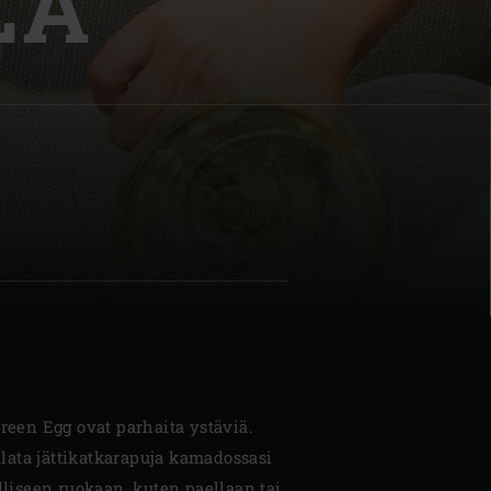
LÄ
| Schweiz (Français)
z
Green Egg ovat parhaita ystäviä.
illata jättikatkarapuja kamadossasi
ulliseen ruokaan, kuten paellaan tai