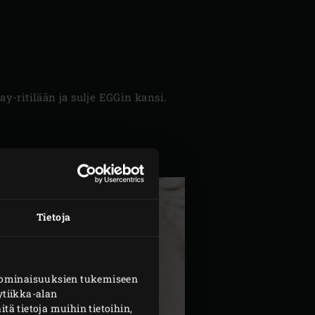
ay-ritilään ja sulje EGGin kansi.
Tietoja
n ominaisuuksien tukemiseen
tiikka-alan
 tietoja muihin tietoihin,