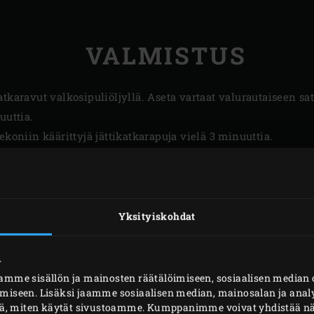
VALMISTUS
tkaravut valkosipuliöljyllä. Aseta vartaat valurautaiseen sat
uuttia.
ekoniin käärittyjä jättikatkarapuja vielä 3 minuuttia.
gistä ja tarjoile chilidipin kanssa.
Yksityiskohdat
.
mme sisällön ja mainosten räätälöimiseen, sosiaalisen media
iseen. Lisäksi jaamme sosiaalisen median, mainosalan ja analy
ä, miten käytät sivustoamme. Kumppanimme voivat yhdistää näitä