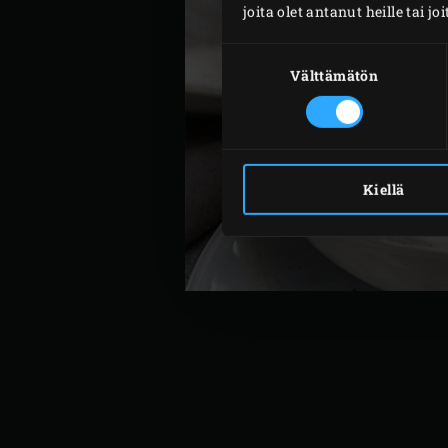
joita olet antanut heille tai j
Suostumuksen
valinta
Välttämätön
Kiellä