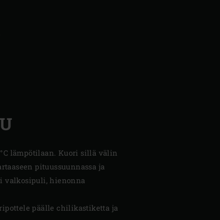
a
LU
°C lämpötilaan. Kuori sillä välin
vartaaseen pituussuunnassa ja
ri valkosipuli, hienonna
pottele päälle chilikastiketta ja