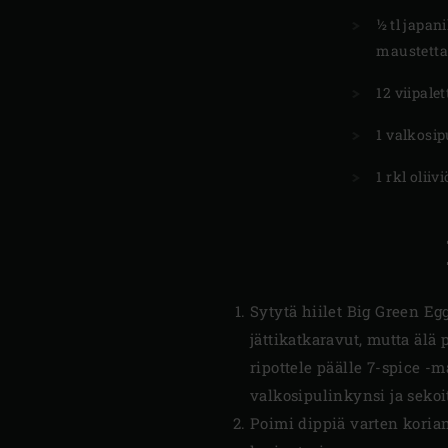
½ tl japan
maustetta
12 viipale
1 valkosip
1 rkl oliiv
Sytytä hiilet Big Green Eg
jättikatkaravut, mutta älä
ripottele päälle 7-spice -
valkosipulinkynsi ja sekoit
Poimi dippiä varten koriant