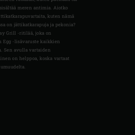
 sisältää meren antimia. Aiotko
ättikatkarapuvartaita, kuten nämä
oissa on jättikatkarapuja ja pekonia?
y Grill -ritilää, joka on
n Egg -lisävaruste kaikkien
n. Sen avulla vartaiden
inen on helppoa, koska vartaat
kuumuudelta.