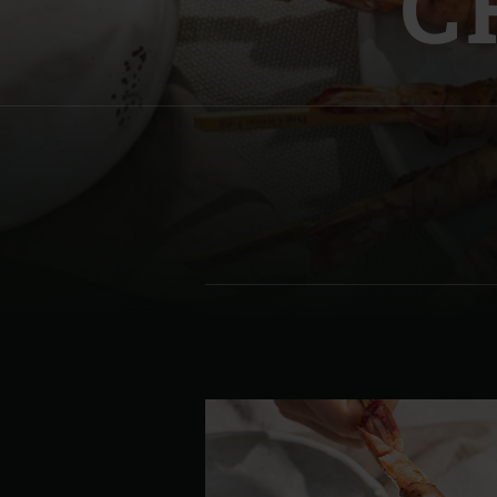
C
Denmark | Danmark
Estonia | Eesti
Finland | Suomi
France | France
Germany | Deutschland
Greece | Ελλάδα
Hungary | Magyarország