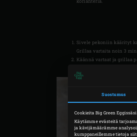
korianteria.
Sivele pekoniin käärityt ka
Grillaa vartaita noin 3 min
Käännä vartaat ja grillaa p
Poista vartaat Big Green Eg
Suostumus
Cookieita Big Green Eggissäsi
Käytämme evästeitä tarjoama
ja kävijämäärämme analysoim
kumppaneillemme tietoja siit