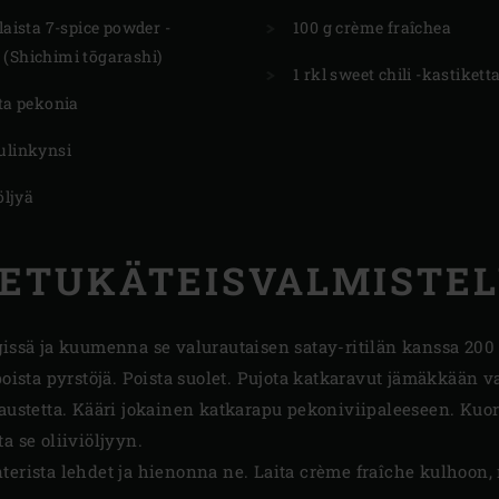
ilaista 7-spice powder -
100 g crème fraîchea
 (Shichimi tōgarashi)
1 rkl sweet chili -kastikett
tta pekonia
ulinkynsi
iöljyä
ETUKÄTEISVALMISTE
gissä ja kuumenna se valurautaisen satay-ritilän kanssa 200 
 poista pyrstöjä. Poista suolet. Pujota katkaravut jämäkkään 
maustetta. Kääri jokainen katkarapu pekoniviipaleeseen. Kuo
a se oliiviöljyyn.
erista lehdet ja hienonna ne. Laita crème fraîche kulhoon, ri