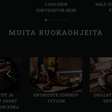
1-OSAINEN
HALF C
CONVEGGTOR-KORI
S
MUITA RUOKAOHJEITA
Edellinen
Seur
dia
dia
TUT JA
ENTRECOTE COWBOY-
GRILLAT
T SHORT
TYYLIIN
ENT
JON KERA