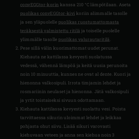
convEGGtor-korin
kanssa 210 °C lämpötilaan. Aseta
puolikas convEGGtor-kivi
koriin alimmalle tasolle
ja sen yläpuolelle
puolikas ruostumattomasta
teräksestä valmistettu ritilä
ja toiselle puolelle
ylimmälle tasolle
puolikas valurautaritilä
.
Pese sillä välin kuorimattomat uudet perunat.
Kiehauta ne kattilassa kevyesti suolatussa
vedessä, vähennä lämpöä ja keitä uusia perunoita
noin 10 minuuttia, kunnes ne ovat al dente. Kuori ja
hienonna valkosipuli. Irrota timjamin lehdet ja
rosmariinin neulaset ja hienonna. Jätä valkosipuli
ja yrtit toistaiseksi sivuun odottamaan.
Kiehauta kattilassa kevyesti suolattu vesi. Poista
tarvittaessa sikurin uloimmat lehdet ja leikkaa
pohjasta ohut siivu. Lisää sikuri varovasti
kiehuvaan veteen ja anna sen kiehua noin 3