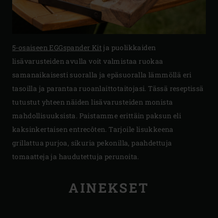
5-osaiseen EGGspander Kit
ja puolikkaiden
lisävarusteiden avulla voit valmistaa ruokaa
samanaikaisesti suoralla ja epäsuoralla lämmöllä eri
tasoilla ja parantaa ruoanlaittotaitojasi. Tässä reseptissä
tutustut yhteen näiden lisävarusteiden monista
mahdollisuuksista. Paistamme erittäin paksun eli
kaksinkertaisen entrecôten. Tarjoile lisukkeena
grillattua purjoa, sikuria pekonilla, paahdettuja
tomaatteja ja haudutettuja perunoita.
AINEKSET