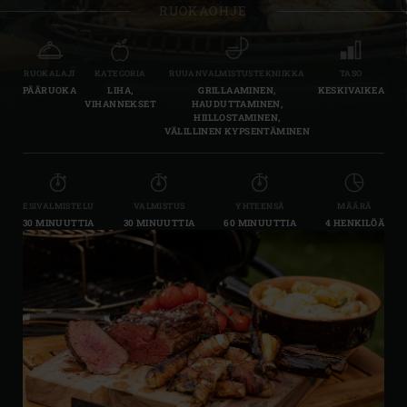
RUOKAOHJE
RUOKALAJI
KATEGORIA
RUUANVALMISTUSTEKNIIKKA
TASO
PÄÄRUOKA
LIHA,
GRILLAAMINEN,
KESKIVAIKEA
VIHANNEKSET
HAUDUTTAMINEN,
HIILLOSTAMINEN,
VÄLILLINEN KYPSENTÄMINEN
ESIVALMISTELU
VALMISTUS
YHTEENSÄ
MÄÄRÄ
30 MINUUTTIA
30 MINUUTTIA
60 MINUUTTIA
4 HENKILÖÄ