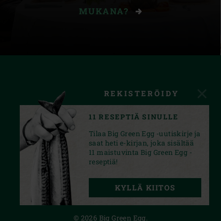
MUKANA?
REKISTERÖIDY
11 RESEPTIÄ SINULLE
Tilaa Big Green Egg -uutiskirje ja
saat heti e-kirjan, joka sisältää
11 maistuvinta Big Green Egg -
reseptiä!
FACEBOOK
YOUTUBE
INSTAGRAM
KYLLÄ KIITOS
PRIVACY STATEMENT
© 2026 Big Green Egg.