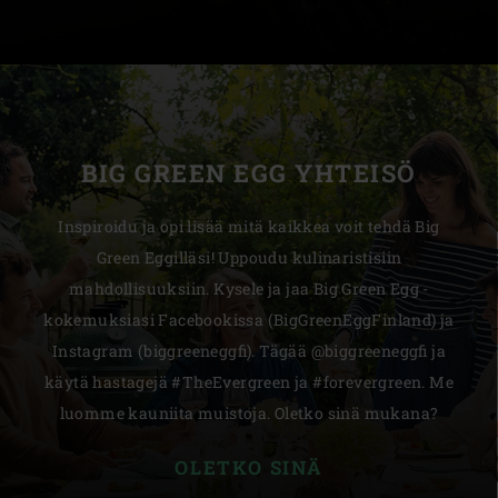
BIG GREEN EGG YHTEISÖ
Inspiroidu ja opi lisää mitä kaikkea voit tehdä Big
Green Eggilläsi! Uppoudu kulinaristisiin
mahdollisuuksiin. Kysele ja jaa Big Green Egg -
kokemuksiasi Facebookissa (BigGreenEggFinland) ja
Instagram (biggreeneggfi). Tägää @biggreeneggfi ja
käytä hastagejä #TheEvergreen ja #forevergreen. Me
luomme kauniita muistoja. Oletko sinä mukana?
OLETKO SINÄ