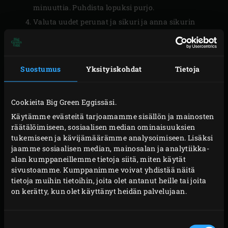
minuuttia. Puhdista lopuksi purjo.
Valuta uudet perunat ja sikuri ja anna sikurin
jäähtyä hieman. Purista sikurin varsista
mahdollisimman paljon kosteutta, kääri kukin
varsi pekoniviipaleeseen ja kiinnitä cocktailtikulla.
Suostumus
Yksityiskohdat
Tietoja
VALMISTUS
Cookieita Big Green Eggissäsi.
Käytämme evästeitä tarjoamamme sisällön ja mainosten
Voitele entrecôte oliiviöljyllä ja ripottele päälle
räätälöimiseen, sosiaalisen median ominaisuuksien
tukemiseen ja kävijämäärämme analysoimiseen. Lisäksi
suolaa ja pippuria. Aseta entrecôte puolikkaalle
jaamme sosiaalisen median, mainosalan ja analytiikka-
valurautaritilälle ja grillaa noin 2 minuuttia.
alan kumppaneillemme tietoja siitä, miten käytät
Käännä lihaa neljänneskierros ja grillaa vielä 2
sivustoamme. Kumppanimme voivat yhdistää näitä
tietoja muihin tietoihin, joita olet antanut heille tai joita
minuuttia. Käännä entrecôte ja grillaa toista puolta
on kerätty, kun olet käyttänyt heidän palvelujaan.
2 x 2 minuuttia. Grillaa sillä välin purjoa
puolikkaalla valurautaritilällä ympäriinsä, kunnes
Suostumuksen
ulkopuoli on hiiltynyt. Sulje EGGin kansi jokaisen