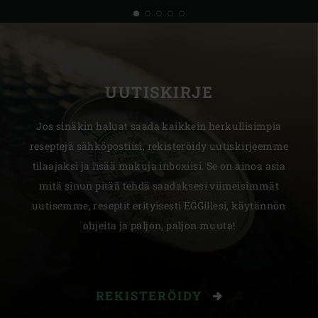
UUTISKIRJE
Jos sinäkin haluat saada kaikkein herkullisimpia
reseptejä sähköpostiisi, rekisteröidy uutiskirjeemme
tilaajaksi ja lisää makuja inboxiisi. Se on ainoa asia
mitä sinun pitää tehdä saadaksesi viimeisimmät
uutisemme, reseptit erityisesti EGGillesi, käytännön
ohjeita ja paljon, paljon muuta!
REKISTERÖIDY