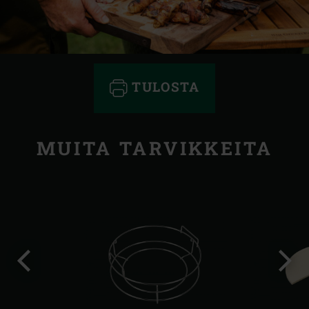
TULOSTA
MUITA TARVIKKEITA
Edellinen
Seur
dia
dia