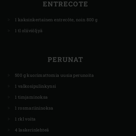
ENTRECOTE
1 kaksinkertainen entrecôte, noin 800 g
1 tl oliiviöljyä
PERUNAT
500 g kuorimattomia uusia perunoita
1 valkosipulinkynsi
1 timjaminoksa
1 rosmariininoksa
1 rkl voita
4 laakerinlehteä