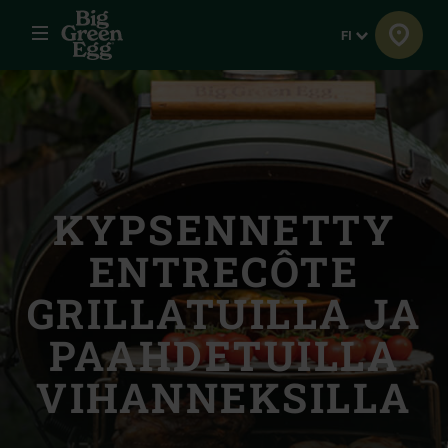
Menu
Kieli
FI
KYPSENNETTY
ENTRECÔTE
GRILLATUILLA JA
PAAHDETUILLA
VIHANNEKSILLA