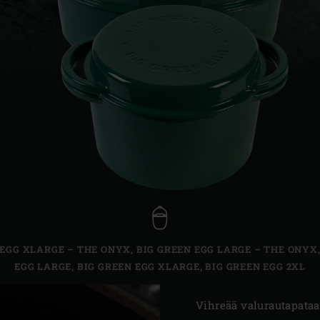
Slovenia | Slovenija
Spain | España
Sweden | Sverige
Switzerland (French) 
Switzerland | Schwei
Turkey | Türkiye
 EGG XLARGE – THE ONYX
,
BIG GREEN EGG LARGE – THE ONYX
EGG LARGE
,
BIG GREEN EGG XLARGE
,
BIG GREEN EGG 2XL
Vihreää valurautapataa