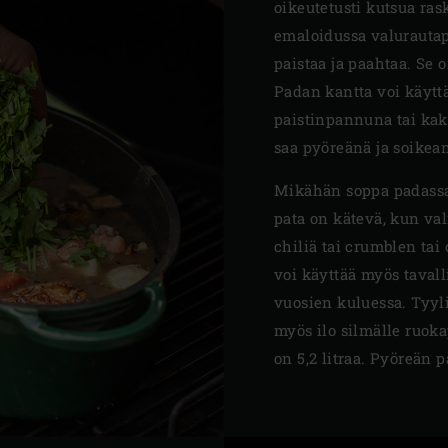
oikeutetusti kutsua ras
emaloidussa valurautap
paistaa ja paahtaa. Se 
Padan kantta voi käytt
paistinpannuna tai kak
saa pyöreänä ja soikea
Mikähän soppa padass
pata on kätevä, kun val
chiliä tai crumblen tai 
voi käyttää myös tavall
vuosien kuluessa. Tyy
myös ilo silmälle ruok
on 5,2 litraa. Pyöreän p