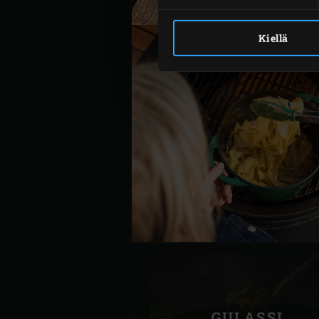
Kiellä
GULASSI