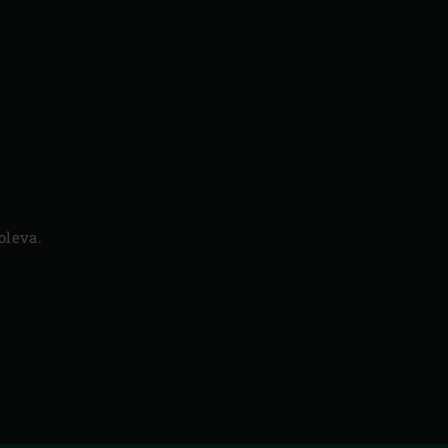
Seuraav
dia
oleva.