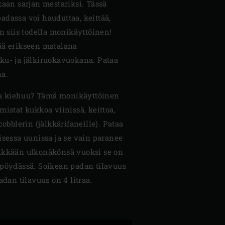
kaan sarjan mestariksi. Tässä
adassa voi hauduttaa, keittää,
on siis todella monikäyttöinen!
ää erikseen matalana
ku- ja jälkiruokavuokana. Pataa
na.
a kiehuu? Tämä monikäyttöinen
mistat kukkoa viinissä, keittoa,
cobblerin (jälkkärifaneille). Pataa
isessa uunissa ja se vain paranee
likkään ulkonäkönsä vuoksi se on
apöydässä. Soikean padan tilavuus
adan tilavuus on 4 litraa.