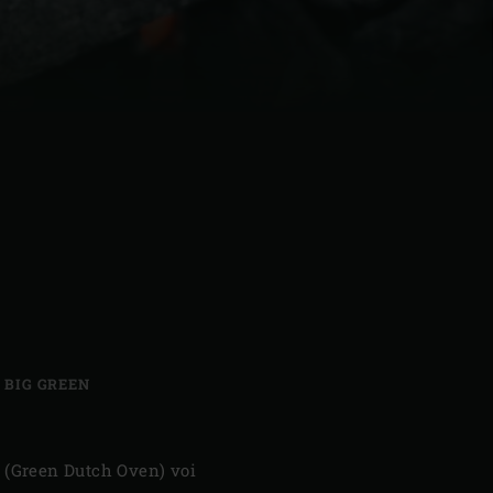
| Schweiz (Français)
z
,
BIG GREEN
 (Green Dutch Oven) voi