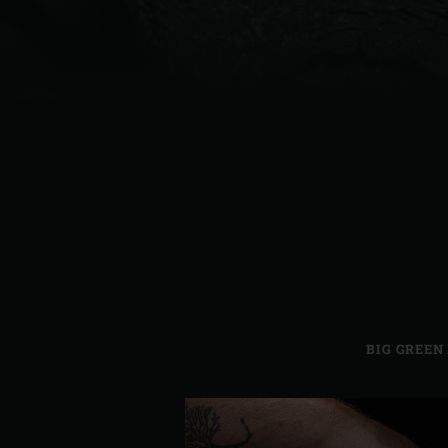
Denmark | Danmark
Estonia | Eesti
Finland | Suomi
France | France
Germany | Deutschland
Greece | Ελλάδα
Hungary | Magyarország
BIG GREEN