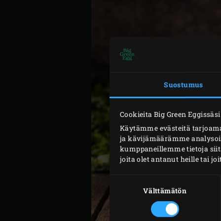
Suostumus
Cookieita Big Green Eggissäsi
Käytämme evästeitä tarjoama
ja kävijämäärämme analysoim
kumppaneillemme tietoja siit
joita olet antanut heille tai j
Suostumuksen
valinta
Välttämätön