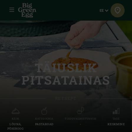
Menüü
Keel
EE
TÄIUSLIK
PITSATAINAS
RETSEPT
KÄIK
KATEGOORIA
TOIDUVALMISTUSVIIS
TASE
LÕUNA,
PASTAROAD
-
KESKMINE
PÕHIROOG