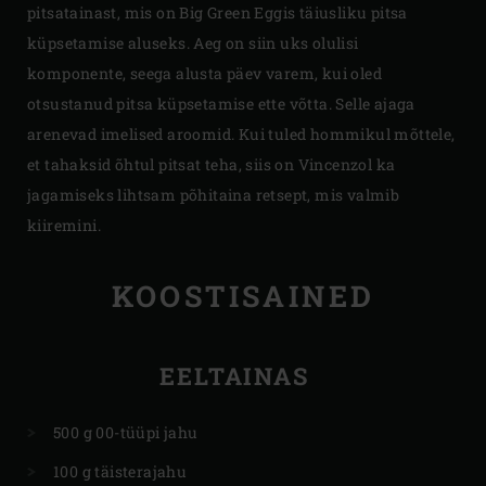
pitsatainast, mis on Big Green Eggis täiusliku pitsa
küpsetamise aluseks. Aeg on siin uks olulisi
komponente, seega alusta päev varem, kui oled
otsustanud pitsa küpsetamise ette võtta. Selle ajaga
arenevad imelised aroomid. Kui tuled hommikul mõttele,
et tahaksid õhtul pitsat teha, siis on Vincenzol ka
jagamiseks lihtsam põhitaina retsept, mis valmib
kiiremini.
KOOSTISAINED
EELTAINAS
500 g 00-tüüpi jahu
100 g täisterajahu