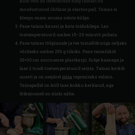
kuni vesi on imendunud ning tainast on
moodustunud ühtlane ja elastne pall. Tainas ei
kleepu enam anuma seinte külge.
Pane taians kaussi ja kata toidukilega. Las
toatemperatuuril umbes 15–20 minutit puhata.
Pane tainas tööpinnale ja tee tainalõikuriga neljaks
võrdseks umbes 250 g tükiks. Pane tainatükid
25×30 cm suurusesse plastkarpi. Sulge kaanega ja
lase 2 tundi toatemperatuuril seista. Tainas kerkib
uuesti ja on seejärel
pitsa
tegemiseks valmis.
Tainapallid on küll taas kokku kerkinud, aga
lõikejooned on siiski näha.