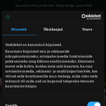
kaussi ja vala peale vesi. Sega käega, kuni kõik
koostisosad on omavahel segi. Mass ei pea olema
ühtlaselt homogeenne. Jälgi ainult, et kuskil ei
oleks näha kuiva jahu.
Nõusolek
Üksikasjad
Teave
Pane eeltainas 25×30 cm suurusesse plastnõusse ja
sulge kaanega. Lase 3 tundi seista temperatuuril
Veebilehel on kasutatud küpsiseid.
22–25 °C.
Kasutame küpsiseid sisu ja reklaamide
Tõsta eeltainas koos karbiga külmiku kõige
isikupärastamiseks, sotsiaalse meedia funktsioonide
kõrgemale riiulile (kus on kõige vähem külm) ja
pakkumiseks ning liikluse analüüsimiseks. Edastame
jäta sinna 10–14 tunniks.
teavet selle kohta, kuidas meie saiti kasutate, ka oma
sotsiaalse meedia, reklaami- ja analüüsipartneritele, kes
võivad seda kombineerida muu teabega, mida olete neile
esitanud või mida nad on kogunud teiepoolse teenuste
kasutamise käigus.
Nõusoleku
Vajalik
valik