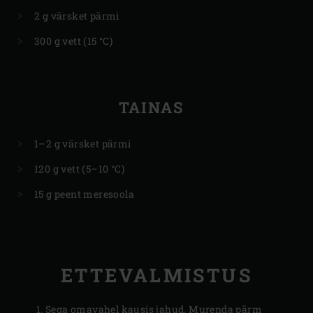
2 g värsket pärmi
300 g vett (15 °C)
TAINAS
1–2 g värsket pärmi
120 g vett (5–10 °C)
15 g peent meresoola
ETTEVALMISTUS
Sega omavahel kausis jahud. Murenda pärm