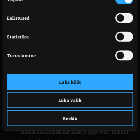
VALMISTAMINE
Eelistused
Tee tainas tükkideks ja pane ühtlaselt
tainakonksuga mikserisse. Seda tainast on raske
Statistika
kätega sõtkuda ja vesi imendub paremini, kui
kasutad mikserit. Murenda pärm taina peale.
Turustamine
Soojal päeval pead kasutama vähem pärmi kui
külmal. Vala 120 g vett tainale ja pane mikser
madalal kiirusel käima. Vala veel vett
Luba kõik
segamiskaussi. Vajaduse korral lisa pisut jahu, et
aidata masinal tainast segada. Lase umbes 7
Luba valik
minutit segada ja lisa aeg-ajalt vett. Pisut vett jätta
soola lisamise ajaks.
Keeldu
Pane ka viimane tilk vett tainasse ja lisa sool. Lülita
mikser keskmisele kiirusele ja sega veel 3 minutit,