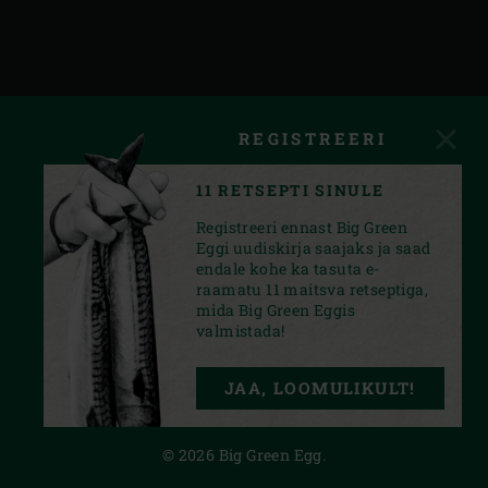
REGISTREERI
11 RETSEPTI SINULE
Registreeri ennast Big Green
Eggi uudiskirja saajaks ja saad
endale kohe ka tasuta e-
raamatu 11 maitsva retseptiga,
mida Big Green Eggis
valmistada!
INSTAGRAM
FACEBOOK
YOUTUBE
JAA, LOOMULIKULT!
PRIVACY STATEMENT
© 2026 Big Green Egg.