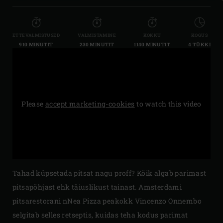
ETTEVALMISTUSED
VALMISTAMINE
KOKKU
KOGUS
910 MINUTIT
230 MINUTIT
1140 MINUTIT
4 TÜKKI
Please
accept marketing-cookies
to watch this video
Tahad küpsetada pitsat nagu proff? Kõik algab parimast
pitsapõhjast ehk täiuslikust tainast. Amsterdami
pitsarestorani nNea Pizza peakokk Vincenzo Onnembo
selgitab selles retseptis, kuidas teha kodus parimat