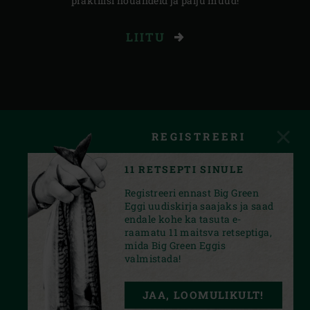
praktilisi nõuandeid ja palju muud!
LIITU
REGISTREERI
11 RETSEPTI SINULE
Registreeri ennast Big Green
Eggi uudiskirja saajaks ja saad
endale kohe ka tasuta e-
raamatu 11 maitsva retseptiga,
mida Big Green Eggis
valmistada!
INSTAGRAM
FACEBOOK
YOUTUBE
JAA, LOOMULIKULT!