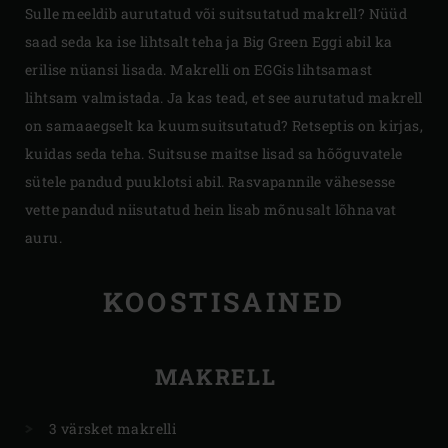
Sulle meeldib aurutatud või suitsutatud makrell? Nüüd
saad seda ka ise lihtsalt teha ja Big Green Eggi abil ka
erilise nüansi lisada. Makrelli on EGGis lihtsamast
lihtsam valmistada. Ja kas tead, et see aurutatud makrell
on samaaegselt ka kuumsuitsutatud? Retseptis on kirjas,
kuidas seda teha. Suitsuse maitse lisad sa hõõguvatele
sütele pandud puuklotsi abil. Rasvapannile vähesesse
vette pandud niisutatud hein lisab mõnusalt lõhnavat
auru.
KOOSTISAINED
MAKRELL
3 värsket makrelli