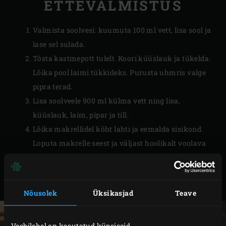
ETTEVALMISTUS
Valmista soolvesi: kuumuta 100 ml vett, lisa sool ja
lase sel sulada.
Tõsta kastmepott tulelt. Koori küüslauk ja tükelda.
Lõika pool laimi tükkideks. Purusta uhmris valge
pipra terad.
Lisa soolveele 900 ml külma vett ning lisa,
küüslauk, laim, pipar ja till.
Lõika makrellidel kõht lahti ja eemalda sisikond.
Loputa makrelle seest ja väljast hoolikalt voolava
külma vee all. Tõsta makrellid paraja suurusega
kaussi, lisa
soolvesi
ja lase tund aega külmkapis
seista.
Nõusolek
Üksikasjad
Teave
Veebilehel on kasutatud küpsiseid.