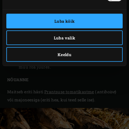
märjaks ja laota restile. Tõsta makrellid heintele ja
sulge EGGi kuppel. Lase makrellidel umbes 30
minutit küpseda, kuni sisetemperatuur on 65 °C.
Luba kõik
Mõõtmiseks kasuta
ülikiire lugemiga
termomeetrit
.
Luba valik
Tõsta suitsutatud ja aurutatud makrellid EGGist
välja ja eemalda neilt nahk. Kata kinni ja serveeri
Keeldu
meelepäraste lisanditega või kasuta makrelle mõne
muu roa juures.
NÕUANNE
Maitseb eriti hästi
Prantsuse tomatikastme
(
antiboise
)
või majoneesiga (eriti hea, kui teed selle ise).