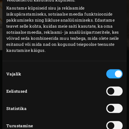
Kasutame küpsiseid sisu ja reklaamide
isikupärastamiseks, sotsiaalse meedia funktsioonide
pakkumiseks ning liikluse analüüsimiseks. Edastame
teavet selle kohta, kuidas meie saiti kasutate, ka oma
sotsiaalse meedia, reklaami- ja analüüsipartneritele, kes
võivad seda kombineerida muu teabega, mida olete neile
esitanud või mida nad on kogunud teiepoolse teenuste
kasutamise käigus.
VALMISTAMINE
Nõusoleku
Vajalik
valik
Süüta Big Green Eggis
söed
ja kuumuta EGG
temperatuurini 140 °C. Vahepeal tõsta makrellid
Eelistused
soolveest välja ja patsuta köögipaberiga kuivaks.
Täida
rasvapann
umbes 1 cm veekihiga.
Pane hõõguvatele sütele üks
õunapuuklots
. Tõsta
Statistika
convEGGtor
EGGi ja säti sellele rasvapann. Pane
EGGi
roostevabast terasest rest
, tee heinad kergelt
Turustamine