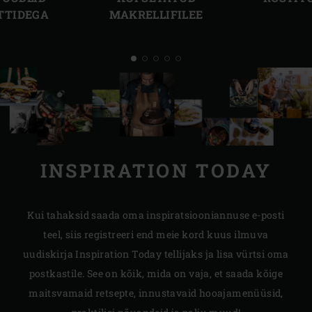
TTIDEGA
MAKRELLIFILEE
INSPIRATION TODAY
Kui tahaksid saada oma inspiratsiooniannuse e-posti
teel, siis registreeri end meie kord kuus ilmuva
uudiskirja Inspiration Today tellijaks ja lisa vürtsi oma
postkastile. See on kõik, mida on vaja, et saada kõige
maitsvamaid retsepte, innustavaid hooajamenüüsid,