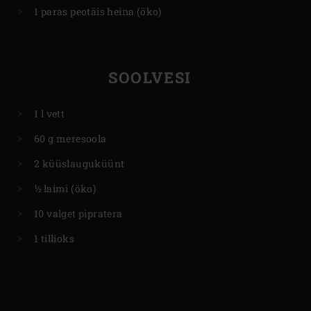
1 paras peotäis heina (öko)
SOOLVESI
1 l vett
60 g meresoola
2 küüslauguküünt
½ laimi (öko)
10 valget pipratera
1 tillioks